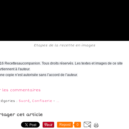
Etapes de la recette en images
16 Recettesaucompanion. Tous droits réservés. Les textes et images de ce site
rtiennent à l'auteur.
ne copie n’est autorisée sans l’accord de l’auteur.
r les commentaires
tégories :
Sucré
,
Confiserie
-
…
rtager cet article
Repost
0