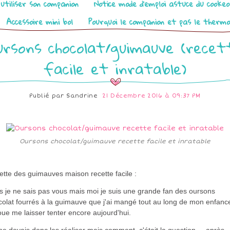
utiliser son companion
Notice mode d’emploi astuce du cooke
Accessoire mini bol
Pourquoi le companion et pas le therm
ursons chocolat/guimauve (recet
facile et inratable)
Publié par
Sandrine
21 Décembre 2016 à 09:37 PM
Oursons chocolat/guimauve recette facile et inratable
tte des guimauves maison recette facile :
s je ne sais pas vous mais moi je suis une grande fan des oursons
olat fourrés à la guimauve que j'ai mangé tout au long de mon enfanc
oue me laisser tenter encore aujourd'hui.
e devais donc les réaliser mais comment, c'était la question.... après