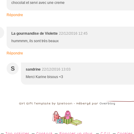
chocolat et servi avec une creme
Répondre
La gourmandise de Violette
22/12/2016 12:45
hummmm, ils sont très beaux
Répondre
S
sandrine
22/12/2016 13:03
Merci Karine bisous <3
Girl Gift Template by Ipietoon - Hébergé par
Overblog
Top articles
Contact
Signaler un abus
C.G.U.
Cookies