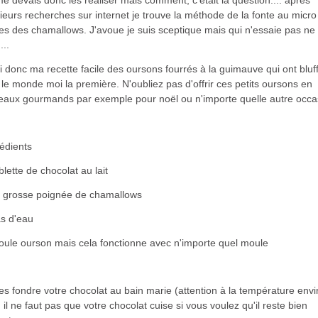
ieurs recherches sur internet je trouve la méthode de la fonte au micro
s des chamallows. J'avoue je suis sceptique mais qui n'essaie pas ne 
...
i donc ma recette facile des oursons fourrés à la guimauve qui ont bluf
 le monde moi la première. N'oubliez pas d'offrir ces petits oursons en
eaux gourmands par exemple pour noël ou n'importe quelle autre occa
édients
blette de chocolat au lait
 grosse poignée de chamallows
às d'eau
oule ourson mais cela fonctionne avec n'importe quel moule
es fondre votre chocolat au bain marie (attention à la température envi
 il ne faut pas que votre chocolat cuise si vous voulez qu'il reste bien