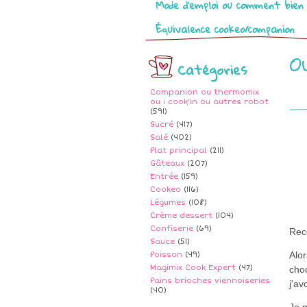
Mode d’emploi ou comment bien 
Équivalence cookeo/companion
O
Catégories
Companion ou thermomix
ou i cook'in ou autres robot
(591)
Sucré
(417)
Salé
(402)
Plat principal
(211)
Gâteaux
(207)
Entrée
(159)
Cookeo
(116)
Légumes
(108)
Crème dessert
(104)
Confiserie
(69)
Rece
Sauce
(51)
Alor
Poisson
(49)
Magimix Cook Expert
(47)
choc
Pains brioches viennoiseries
j'av
(40)
Je m