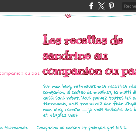
Les recettes de
sandrine au
companion ou pa
Sur mon blog, retrouvez mes recettes réal
companion, le cookeo de moulinex, la multi d
aussi sans robot. Vous pouvez toutes les 
thermomix, vous trouverez une fiche d'équ
mon blog, i cook'in ..... je vous souhaite une 
et régalez vous
on thermomix
Companion ou cookeo et pourquoi pas les 2