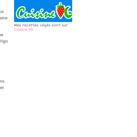
us
aine
Mes recettes végés sont sur
Cuisine VG
ne
frigo
ins
et