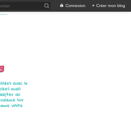
Connexion
+
Créer mon blog
s
isées avec le
élices mais
adapter au
ivalence sur
bonne visite