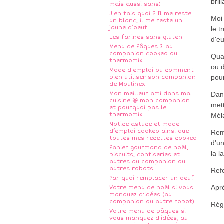
bril
mais aussi sans)
J'en fais quoi ? Il me reste
Moi 
un blanc, il me reste un
jaune d’oeuf
le t
Les farines sans gluten
d'eu
Menu de Pâques 2 au
companion cookeo ou
Quan
thermomix
ou d
Mode d'emploi ou comment
pour
bien utiliser son companion
de Moulinex
Mon meilleur ami dans ma
Dan
cuisine 😆 mon companion
met
et pourquoi pas le
thermomix
Mél
Notice astuce et mode
d’emploi cookeo ainsi que
Rem
toutes mes recettes cookeo
d'u
Panier gourmand de noël,
la l
biscuits, confiseries et
autres au companion ou
autres robots
Ref
Par quoi remplacer un oeuf
Apr
Votre menu de noël si vous
manquez d'idées (au
companion ou autre robot)
Rég
Votre menu de pâques si
vous manquez d'idées, au