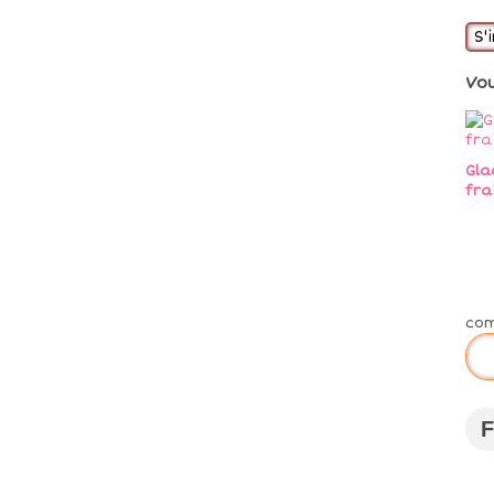
S'
Vo
Gla
fra
co
F