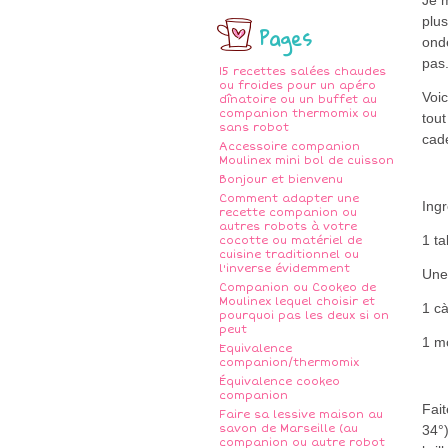
plus
Pages
onde
pas.
15 recettes salées chaudes
ou froides pour un apéro
Voic
dînatoire ou un buffet au
companion thermomix ou
tout
sans robot
cad
Accessoire companion
Moulinex mini bol de cuisson
Bonjour et bienvenu
Comment adapter une
Ingr
recette companion ou
autres robots à votre
1 ta
cocotte ou matériel de
cuisine traditionnel ou
l'inverse évidemment
Une
Companion ou Cookeo de
Moulinex lequel choisir et
1 c
pourquoi pas les deux si on
peut
1 m
Equivalence
companion/thermomix
Équivalence cookeo
companion
Fait
Faire sa lessive maison au
savon de Marseille (au
34°)
companion ou autre robot