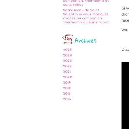
companion, thermomix et
sans robot
Si 
Votre menu de Saint
droi
Valentin si vous manquez
d’idées au companion
fac
thermomix ou sans robot
Vous
Archives
Dia
2025
2024
2023
2022
2021
2020
2019
2018
2017
2016