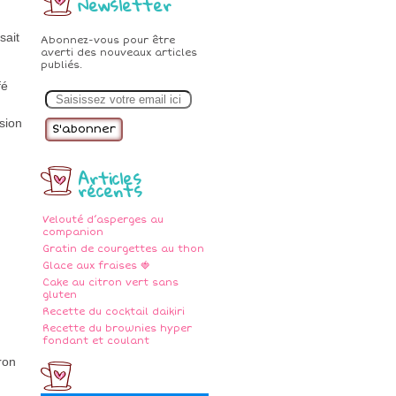
Newsletter
sait
Abonnez-vous pour être
averti des nouveaux articles
publiés.
fé
E
m
a
sion
i
l
Articles
récents
Velouté d’asperges au
companion
Gratin de courgettes au thon
Glace aux fraises 🍓
Cake au citron vert sans
gluten
Recette du cocktail daikiri
Recette du brownies hyper
fondant et coulant
ron