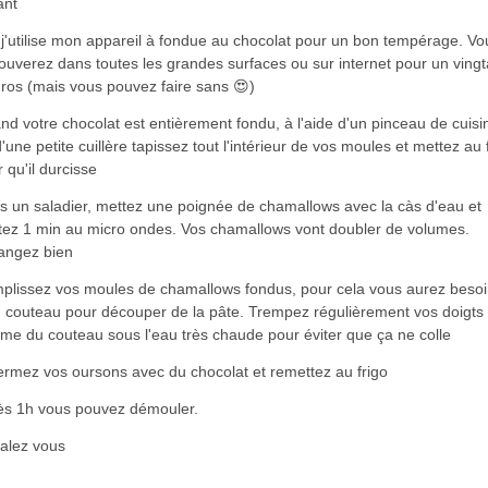
lant
j'utilise mon appareil à fondue au chocolat pour un bon tempérage. Vo
rouverez dans toutes les grandes surfaces ou sur internet pour un vingt
ros (mais vous pouvez faire sans 😍)
d votre chocolat est entièrement fondu, à l'aide d'un pinceau de cuisi
'une petite cuillère tapissez tout l'intérieur de vos moules et mettez au 
 qu'il durcisse
s un saladier, mettez une poignée de chamallows avec la càs d'eau et
tez 1 min au micro ondes. Vos chamallows vont doubler de volumes.
angez bien
plissez vos moules de chamallows fondus, pour cela vous aurez beso
n couteau pour découper de la pâte. Trempez régulièrement vos doigts 
ame du couteau sous l'eau très chaude pour éviter que ça ne colle
ermez vos oursons avec du chocolat et remettez au frigo
ès 1h vous pouvez démouler.
alez vous