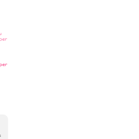
per
s