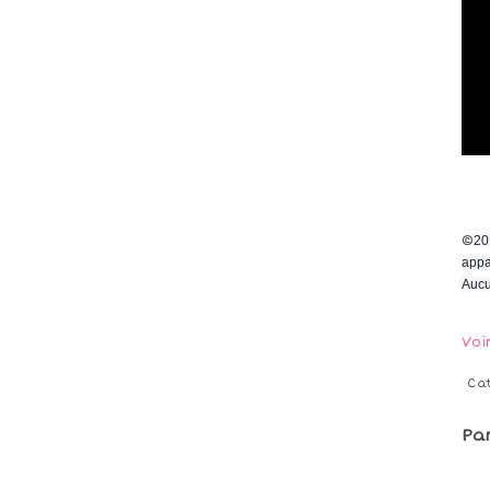
©
20
appa
Aucu
Voi
Ca
Pa