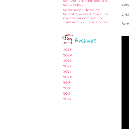
companion, thermomix et
ser
sans robot
Votre menu de Saint
Dia
Valentin si vous manquez
d’idées au companion
thermomix ou sans robot
Rec
Archives
2025
2024
2023
2022
2021
2020
2019
2018
2017
2016