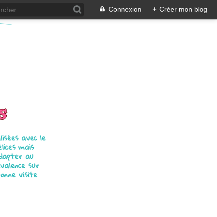
Connexion
+
Créer mon blog
s
isées avec le
élices mais
adapter au
ivalence sur
bonne visite