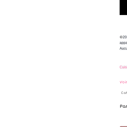
©
20
appa
Aucu
Cuis
Voi
Ca
Pa