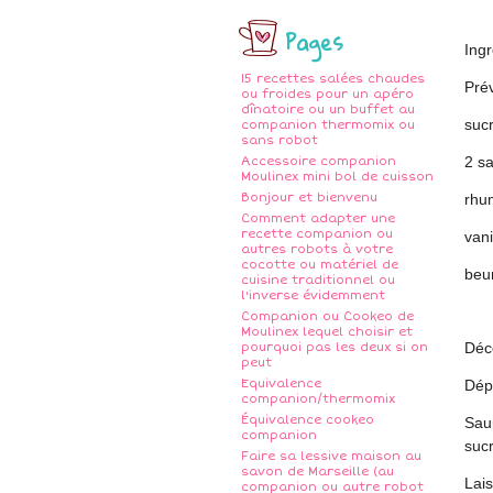
Pages
Ing
15 recettes salées chaudes
Pré
ou froides pour un apéro
dînatoire ou un buffet au
suc
companion thermomix ou
sans robot
2 sa
Accessoire companion
Moulinex mini bol de cuisson
Bonjour et bienvenu
rhu
Comment adapter une
recette companion ou
vani
autres robots à votre
cocotte ou matériel de
beu
cuisine traditionnel ou
l'inverse évidemment
Companion ou Cookeo de
Moulinex lequel choisir et
Déc
pourquoi pas les deux si on
peut
Equivalence
Dép
companion/thermomix
Équivalence cookeo
Sau
companion
sucr
Faire sa lessive maison au
savon de Marseille (au
Lais
companion ou autre robot