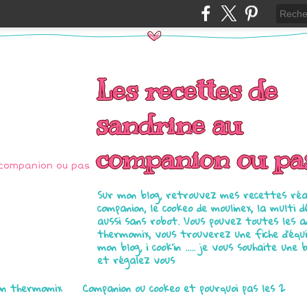
Les recettes de
sandrine au
companion ou pa
Sur mon blog, retrouvez mes recettes réal
companion, le cookeo de moulinex, la multi d
aussi sans robot. Vous pouvez toutes les 
thermomix, vous trouverez une fiche d'équ
mon blog, i cook'in ..... je vous souhaite une 
et régalez vous
on thermomix
Companion ou cookeo et pourquoi pas les 2