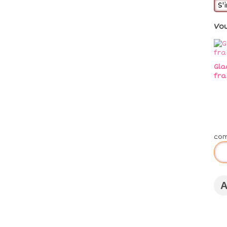
S'
Vo
Gla
fra
co