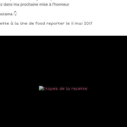
ez dans ma prochaine mise à l'honneur
porama 👇
ette à la Une de food reporter le 11 mai 2017