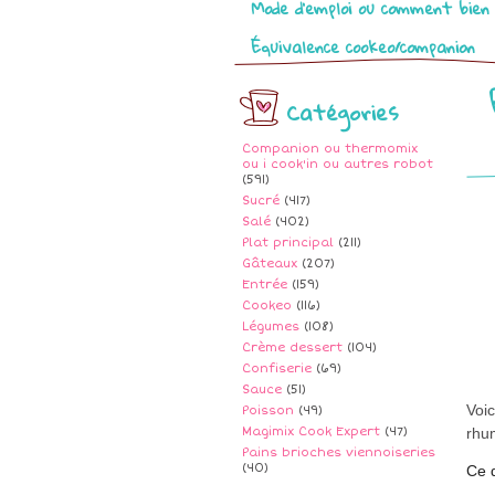
Mode d’emploi ou comment bien 
Équivalence cookeo/companion
Catégories
Companion ou thermomix
ou i cook'in ou autres robot
(591)
Sucré
(417)
Salé
(402)
Plat principal
(211)
Gâteaux
(207)
Entrée
(159)
Cookeo
(116)
Légumes
(108)
Crème dessert
(104)
Confiserie
(69)
Sauce
(51)
Voic
Poisson
(49)
Magimix Cook Expert
(47)
rhu
Pains brioches viennoiseries
(40)
Ce d