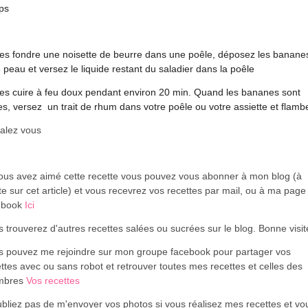
ps
tes fondre une noisette de beurre dans une poêle, déposez les banane
 peau et versez le liquide restant du saladier dans la poêle
tes cuire à feu doux pendant environ 20 min. Quand les bananes sont
es, versez un trait de rhum dans votre poêle ou votre assiette et flamb
alez vous
vous avez aimé cette recette vous pouvez vous abonner à mon blog (à
te sur cet article) et vous recevrez vos recettes par mail, ou à ma page
ebook
Ici
 trouverez d'autres recettes salées ou sucrées sur le blog. Bonne visi
s pouvez me rejoindre sur mon groupe facebook pour partager vos
ttes avec ou sans robot et retrouver toutes mes recettes et celles des
mbres
Vos recettes
bliez pas de m'envoyer vos photos si vous réalisez mes recettes et vo