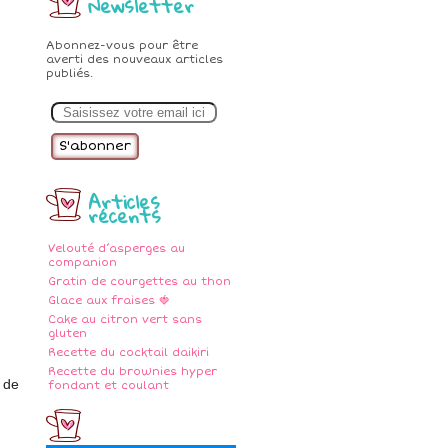
Newsletter
Abonnez-vous pour être
averti des nouveaux articles
publiés.
E
m
a
i
l
Articles
récents
Velouté d’asperges au
companion
Gratin de courgettes au thon
Glace aux fraises 🍓
Cake au citron vert sans
gluten
Recette du cocktail daikiri
Recette du brownies hyper
 de
fondant et coulant