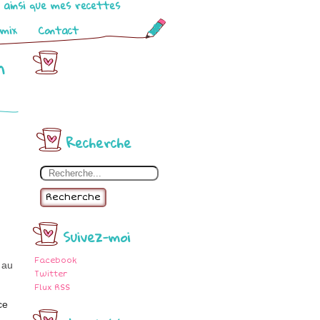
o ainsi que mes recettes
omix
Contact
m
Recherche
Recherche
Suivez-moi
Facebook
 au
Twitter
Flux RSS
ce