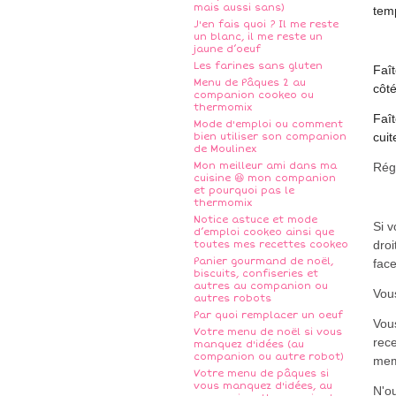
mais aussi sans)
tem
J'en fais quoi ? Il me reste
un blanc, il me reste un
jaune d’oeuf
Les farines sans gluten
Faî
Menu de Pâques 2 au
côté
companion cookeo ou
thermomix
Faî
Mode d'emploi ou comment
cuit
bien utiliser son companion
de Moulinex
Mon meilleur ami dans ma
Rég
cuisine 😆 mon companion
et pourquoi pas le
thermomix
Notice astuce et mode
Si 
d’emploi cookeo ainsi que
droi
toutes mes recettes cookeo
Panier gourmand de noël,
fac
biscuits, confiseries et
autres au companion ou
Vous
autres robots
Par quoi remplacer un oeuf
Vou
Votre menu de noël si vous
rece
manquez d'idées (au
companion ou autre robot)
me
Votre menu de pâques si
vous manquez d'idées, au
N'ou