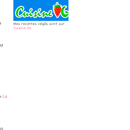
s
Mes recettes végés sont sur
Cuisine VG
ez
te
Là
us