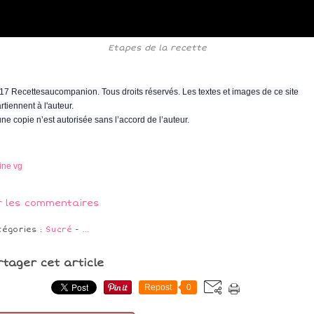
Etapes de la recette
17 Recettesaucompanion. Tous droits réservés. Les textes et images de ce site
rtiennent à l'auteur.
ne copie n’est autorisée sans l’accord de l’auteur.
ine vg
r les commentaires
tégories :
Sucré
-
…
rtager cet article
Repost
0