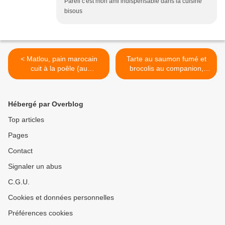
Pareil c'est mon ami indispensable dans la cuisine
bisous
< Matlou, pain marocain
Tarte au saumon fumé et
cuit à la poêle (au
brocolis au companion,
companion, thermomix ou
thermomix ou autres robots
autre robot)
>
Hébergé par Overblog
Top articles
Pages
Contact
Signaler un abus
C.G.U.
Cookies et données personnelles
Préférences cookies