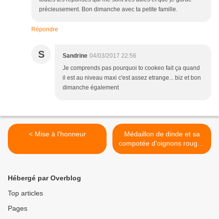
précieusement. Bon dimanche avec ta petite famille.
Répondre
S
Sandrine
04/03/2017 22:56
Je comprends pas pourquoi to cookeo fait ça quand
il est au niveau maxi c'est assez etrange... biz et bon
dimanche également
< Mise à l'honneur
Médaillon de dinde et sa
compotée d'oignons rouges
sur son lit de haricots verts
au cookeo >
Hébergé par Overblog
Top articles
Pages