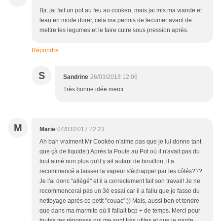
Bjr, jai fait un pot au feu au cookeo, mais jai mis ma viande et
leau en mode dorer, cela ma permis de lecumer avant de
mettre les legumes et le faire cuire sous pression après.
Répondre
S
Sandrine
26/03/2018 12:06
Très bonne idée merci
M
Marie
04/03/2017 22:23
Ah bah vraiment Mr Cookéo n'aime pas que je lui donne tant
que çà de liquide:) Après la Poule au Pot où il n'avait pas du
tout aimé non plus qu'il y ait autant de bouillon, il a
recommencé a laisser la vapeur s'échapper par les côtés???
Je l'ai donc "allégé" et il a correctement fait son travail! Je ne
recommencerai pas un 3è essai car il a fallu que je fasse du
nettoyage après ce petit "couac";)) Mais, aussi bon et tendre
que dans ma marmite où il fallait bcp + de temps. Merci pour
toutes tes réponses qui me sont très utiles et que je garde