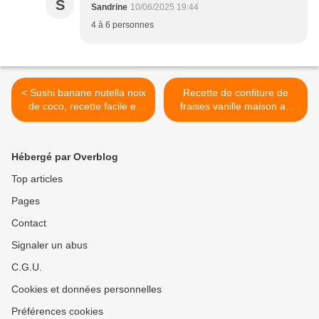
S
Sandrine
10/06/2025 19:44
4 à 6 personnes
< Sushi banane nutella noix
Recette de confiture de
de coco, recette facile et
fraises vanille maison au
inratable
companion, thermomix ou
sans robot >
Hébergé par Overblog
Top articles
Pages
Contact
Signaler un abus
C.G.U.
Cookies et données personnelles
Préférences cookies