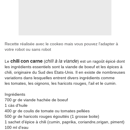
Recette réalisée avec le cookeo mais vous pouvez
l'adapter à
votre robot ou sans robo
t
chili con carne
chili à la viande
Le
(
) est un ragoût épicé
dont
les ingrédients
essentiels sont la viande de boeuf
et les épices à
chili
, originaire du Sud des Etats-Unis
. Il en existe de nombreuses
variations dans lesquelles entrent divers ingrédients comme
les tomates
, les oignons
, les haricots
rouges, l'ail
et le cumin
.
Ingrédients
700 gr de viande hachée de boeuf
1 càs d'huile
400 gr de coulis de tomate ou tomates pellées
500 gr de haricots rouges égouttés (1 grosse boite)
1 sachet d'épice à chili (cumin, paprika, coriandre,origan, piment)
100 ml d'eau