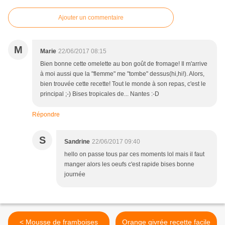
Ajouter un commentaire
M
Marie
22/06/2017 08:15
Bien bonne cette omelette au bon goût de fromage! Il m'arrive
à moi aussi que la "flemme" me "tombe" dessus(hi,hi!). Alors,
bien trouvée cette recette! Tout le monde à son repas, c'est le
principal ;-) Bises tropicales de... Nantes :-D
Répondre
S
Sandrine
22/06/2017 09:40
hello on passe tous par ces moments lol mais il faut
manger alors les oeufs c'est rapide bises bonne
journée
< Mousse de framboises
Orange givrée recette facile