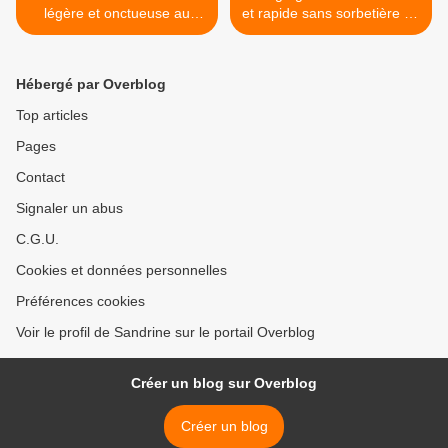
légère et onctueuse au
et rapide sans sorbetière au
companion thermomix ou
companion, thermomix ou
autres robots
sans robot >
Hébergé par Overblog
Top articles
Pages
Contact
Signaler un abus
C.G.U.
Cookies et données personnelles
Préférences cookies
Voir le profil de Sandrine sur le portail Overblog
Créer un blog sur Overblog
Créer un blog