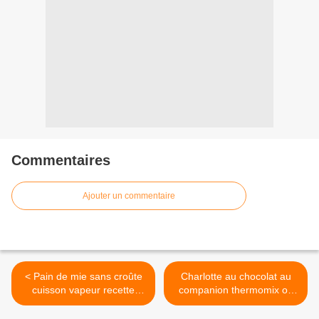
Commentaires
Ajouter un commentaire
< Pain de mie sans croûte
Charlotte au chocolat au
cuisson vapeur recette
companion thermomix ou
facile au companion
sans robot >
thermomix ou sans robot