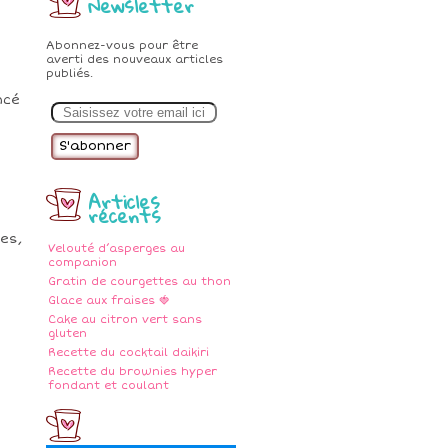
Newsletter
Abonnez-vous pour être
averti des nouveaux articles
publiés.
E
ncé
m
a
i
l
Articles
récents
ées,
Velouté d’asperges au
companion
Gratin de courgettes au thon
Glace aux fraises 🍓
Cake au citron vert sans
gluten
Recette du cocktail daikiri
Recette du brownies hyper
fondant et coulant