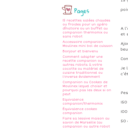
25 
Pages
poi
15 recettes salées chaudes
ou froides pour un apéro
A l
dînatoire ou un buffet au
companion thermomix ou
et 
sans robot
Accessoire companion
Ajo
Moulinex mini bol de cuisson
be
Bonjour et bienvenu
Comment adapter une
Con
recette companion ou
autres robots à votre
Je 
cocotte ou matériel de
cuisine traditionnel ou
c’é
l'inverse évidemment
Companion ou Cookeo de
Moulinex lequel choisir et
pourquoi pas les deux si on
Pes
peut
Equivalence
150
companion/thermomix
Équivalence cookeo
100
companion
Faire sa lessive maison au
50 
savon de Marseille (au
companion ou autre robot