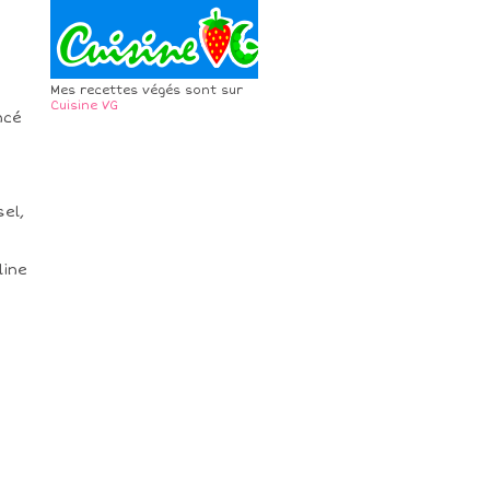
Mes recettes végés sont sur
Cuisine VG
ncé
sel,
line