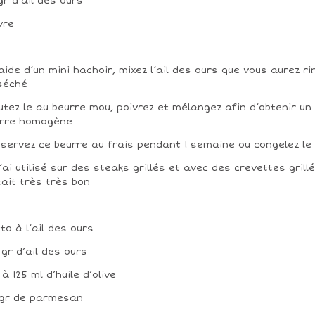
gr d’ail des ours
vre
’aide d’un mini hachoir, mixez l’ail des ours que vous aurez ri
séché
utez le au beurre mou, poivrez et mélangez afin d’obtenir un
urre homogène
servez ce beurre au frais pendant 1 semaine ou congelez le
l’ai utilisé sur des steaks grillés et avec des crevettes grill
tait très très bon
to à l’ail des ours
 gr d’ail des ours
 à 125 ml d’huile d’olive
gr de parmesan