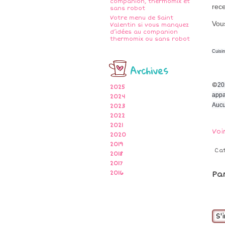
companion, thermomix et
rece
sans robot
Votre menu de Saint
Vous
Valentin si vous manquez
d’idées au companion
thermomix ou sans robot
Cuisi
Archives
©
20
2025
appa
2024
Aucu
2023
2022
2021
Voi
2020
2019
Ca
2018
2017
2016
Pa
S'