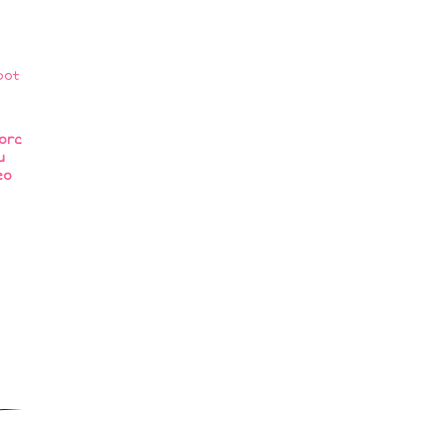
orc
u
eo