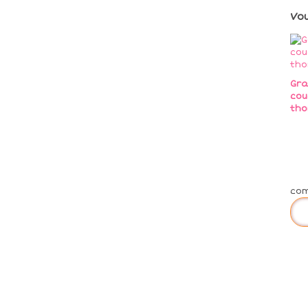
Vo
Gra
cou
tho
co