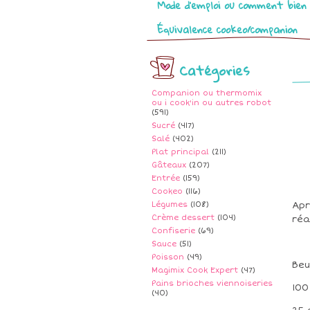
Mode d’emploi ou comment bien 
Équivalence cookeo/companion
Catégories
Companion ou thermomix
ou i cook'in ou autres robot
(591)
Sucré
(417)
Salé
(402)
Plat principal
(211)
Gâteaux
(207)
Entrée
(159)
Cookeo
(116)
Légumes
(108)
Apr
Crème dessert
(104)
réa
Confiserie
(69)
Sauce
(51)
Poisson
(49)
Beu
Magimix Cook Expert
(47)
Pains brioches viennoiseries
100
(40)