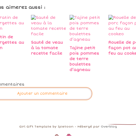
us aimerez aussi :
tin de
rgettes au
Sauté de veau
Rouelle de p
n
à la tomate
Tajine petit
façon pot a
recette facile
pois pommes
feu au cook
de terre
boulettes
d’agneau
mmentaires
Ajouter un commentaire
Girl Gift Template by Ipietoon - Hébergé par
Overblog