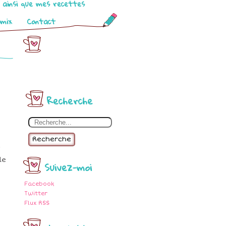
o ainsi que mes recettes
omix
Contact
Recherche
Recherche
i
le
Suivez-moi
Facebook
Twitter
Flux RSS