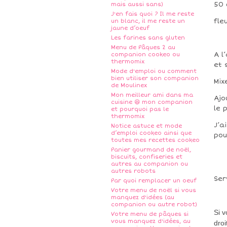
50 
mais aussi sans)
J'en fais quoi ? Il me reste
fle
un blanc, il me reste un
jaune d’oeuf
Les farines sans gluten
Menu de Pâques 2 au
A l
companion cookeo ou
thermomix
et 
Mode d'emploi ou comment
bien utiliser son companion
Mix
de Moulinex
Mon meilleur ami dans ma
Ajo
cuisine 😆 mon companion
le 
et pourquoi pas le
thermomix
J’a
Notice astuce et mode
d’emploi cookeo ainsi que
pou
toutes mes recettes cookeo
Panier gourmand de noël,
biscuits, confiseries et
autres au companion ou
autres robots
Ser
Par quoi remplacer un oeuf
Votre menu de noël si vous
manquez d'idées (au
companion ou autre robot)
Si 
Votre menu de pâques si
vous manquez d'idées, au
droi