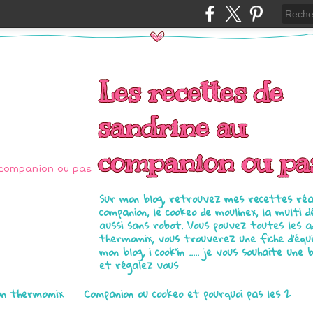
Les recettes de
sandrine au
companion ou pa
Sur mon blog, retrouvez mes recettes réal
companion, le cookeo de moulinex, la multi d
aussi sans robot. Vous pouvez toutes les 
thermomix, vous trouverez une fiche d'équ
mon blog, i cook'in ..... je vous souhaite une 
et régalez vous
on thermomix
Companion ou cookeo et pourquoi pas les 2