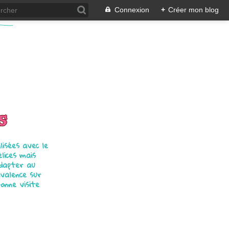
Connexion
+
Créer mon blog
s
isées avec le
élices mais
adapter au
ivalence sur
bonne visite