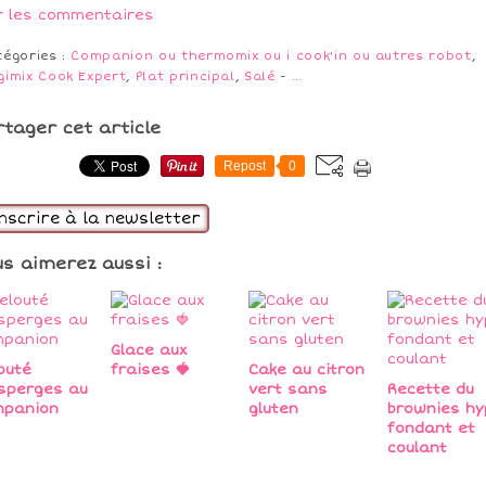
r les commentaires
tégories :
Companion ou thermomix ou i cook'in ou autres robot
,
gimix Cook Expert
,
Plat principal
,
Salé
-
…
rtager cet article
Repost
0
inscrire à la newsletter
us aimerez aussi :
Glace aux
outé
fraises 🍓
Cake au citron
sperges au
vert sans
Recette du
mpanion
gluten
brownies hy
fondant et
coulant