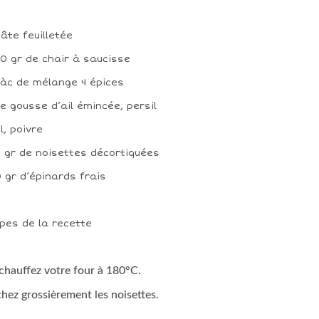
 pâte feuilletée
50 gr de chair à saucisse
 càc de mélange 4 épices
ne gousse d’ail émincée, persil
el, poivre
0 gr de noisettes décortiquées
0 gr d’épinards frais
pes de la recette
chauffez votre four à 180°C.
hez grossièrement les noisettes.