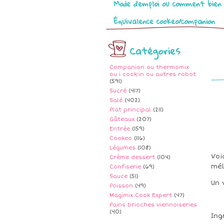
Mode d’emploi ou comment bien 
Équivalence cookeo/companion
Catégories
Companion ou thermomix
ou i cook'in ou autres robot
(591)
Sucré
(417)
Salé
(402)
Plat principal
(211)
Gâteaux
(207)
Entrée
(159)
Cookeo
(116)
Légumes
(108)
Voi
Crème dessert
(104)
mél
Confiserie
(69)
Sauce
(51)
Un 
Poisson
(49)
Magimix Cook Expert
(47)
Pains brioches viennoiseries
(40)
Ing