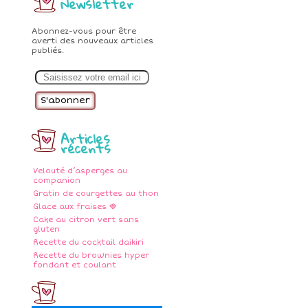
Newsletter
Abonnez-vous pour être
averti des nouveaux articles
publiés.
E
m
a
i
l
Articles
récents
Velouté d’asperges au
companion
Gratin de courgettes au thon
Glace aux fraises 🍓
Cake au citron vert sans
gluten
Recette du cocktail daikiri
Recette du brownies hyper
fondant et coulant