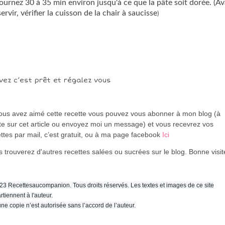
ournez 30 à 35 min environ jusqu'à ce que la pâte soit dorée. (A
ervir, vérifier la cuisson de la chair à saucisse
​​​​​​)
vez c’est prêt et régalez vous
vous avez aimé cette recette vous pouvez vous abonner à mon blog (à
te sur cet article ou envoyez moi un message) et vous recevrez vos
ttes par mail, c’est gratuit
, ou à ma page facebook
Ici
 trouverez d'autres recettes salées ou sucrées sur le blog. Bonne visi
23 Recettesaucompanion. Tous droits réservés. Les textes et images de ce site
rtiennent à l'auteur.
ne copie n’est autorisée sans l’accord de l’auteur.