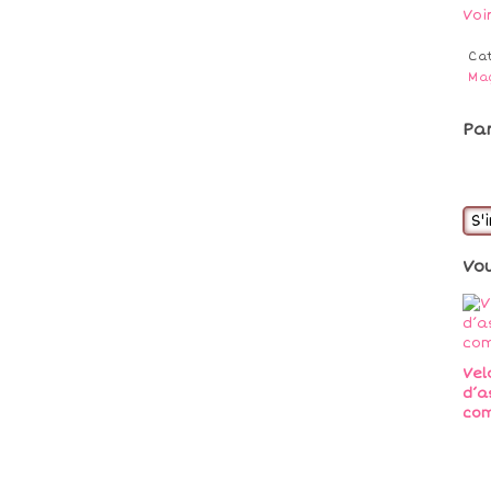
Voi
Ca
Ma
Pa
S'
Vo
Vel
d’a
co