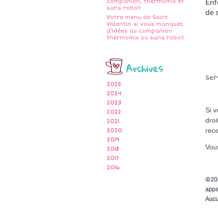
companion, thermomix et
Enf
sans robot
de s
Votre menu de Saint
Valentin si vous manquez
d’idées au companion
thermomix ou sans robot
Archives
Ser
2025
2024
2023
Si 
2022
droi
2021
rece
2020
2019
Vous
2018
2017
2016
©
20
appa
Aucu