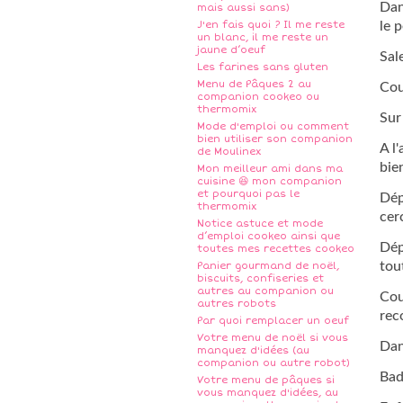
Dan
mais aussi sans)
J'en fais quoi ? Il me reste
le p
un blanc, il me reste un
jaune d’oeuf
Sal
Les farines sans gluten
Menu de Pâques 2 au
Cou
companion cookeo ou
thermomix
Sur
Mode d'emploi ou comment
bien utiliser son companion
A l
de Moulinex
bie
Mon meilleur ami dans ma
cuisine 😆 mon companion
et pourquoi pas le
Dép
thermomix
cer
Notice astuce et mode
d’emploi cookeo ainsi que
Dép
toutes mes recettes cookeo
tou
Panier gourmand de noël,
biscuits, confiseries et
autres au companion ou
Cou
autres robots
rec
Par quoi remplacer un oeuf
Votre menu de noël si vous
Dan
manquez d'idées (au
companion ou autre robot)
Bad
Votre menu de pâques si
vous manquez d'idées, au