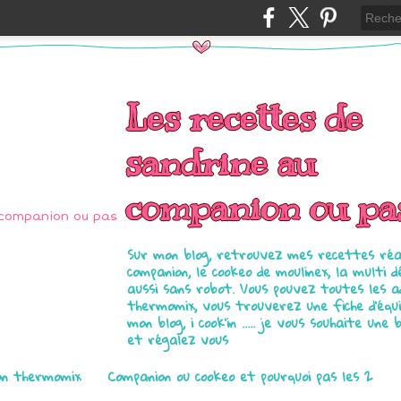
Les recettes de
sandrine au
companion ou pa
Sur mon blog, retrouvez mes recettes réal
companion, le cookeo de moulinex, la multi d
aussi sans robot. Vous pouvez toutes les 
thermomix, vous trouverez une fiche d'équ
mon blog, i cook'in ..... je vous souhaite une 
et régalez vous
on thermomix
Companion ou cookeo et pourquoi pas les 2