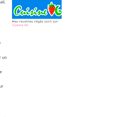
ail,
Mes recettes végés sont sur
Cuisine VG
r
r un
le
ur