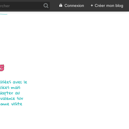
Connexion
+
Créer mon blog
s
isées avec le
élices mais
adapter au
ivalence sur
bonne visite