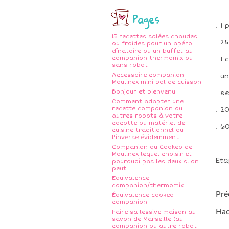
Pages
. 1
15 recettes salées chaudes
. 2
ou froides pour un apéro
dînatoire ou un buffet au
companion thermomix ou
. 1
sans robot
Accessoire companion
. u
Moulinex mini bol de cuisson
Bonjour et bienvenu
. s
Comment adapter une
recette companion ou
. 2
autres robots à votre
cocotte ou matériel de
. 6
cuisine traditionnel ou
l'inverse évidemment
Companion ou Cookeo de
Moulinex lequel choisir et
Eta
pourquoi pas les deux si on
peut
Equivalence
companion/thermomix
Pré
Équivalence cookeo
companion
Hac
Faire sa lessive maison au
savon de Marseille (au
companion ou autre robot