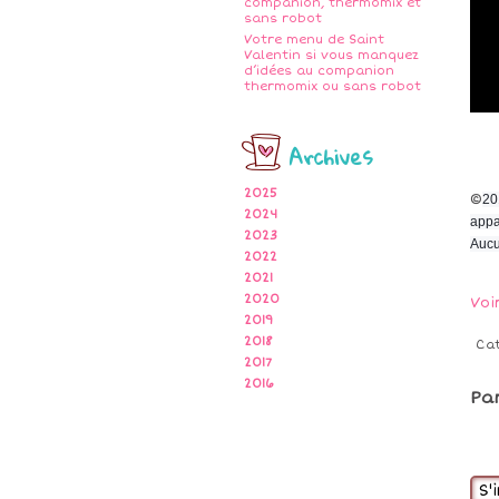
companion, thermomix et
sans robot
Votre menu de Saint
Valentin si vous manquez
d’idées au companion
thermomix ou sans robot
Archives
2025
©
20
2024
appa
2023
Aucu
2022
2021
2020
Voi
2019
2018
Ca
2017
2016
Pa
S'