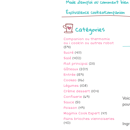
Mode d’emploi ou comment bien 
Équivalence cookeo/companion
Catégories
Companion ou thermomix
ou i cook'in ou autres robot
(591)
Sucré
(417)
Salé
(402)
Plat principal
(211)
Gâteaux
(207)
Entrée
(159)
Cookeo
(116)
Légumes
(108)
Crème dessert
(104)
Confiserie
(69)
Voic
Sauce
(51)
pouv
Poisson
(49)
Magimix Cook Expert
(47)
Pains brioches viennoiseries
(40)
Ingr