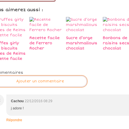
us aimerez aussi :
Recette facile
Sucre d’orge
Bonbons de
ffes girly
de Ferrero
marshmallows
raisins sec
 biscuits
Rocher
chocolat
chocolat
es de Reims
ette facile
mmentaires
Ajouter un commentaire
C
Cachou
22/12/2016 08:29
j adore !
Répondre