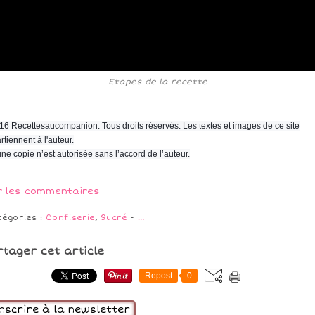
Etapes de la recette
16 Recettesaucompanion. Tous droits réservés. Les textes et images de ce site
rtiennent à l'auteur.
ne copie n’est autorisée sans l’accord de l’auteur.
r les commentaires
tégories :
Confiserie
,
Sucré
-
…
rtager cet article
Repost
0
inscrire à la newsletter