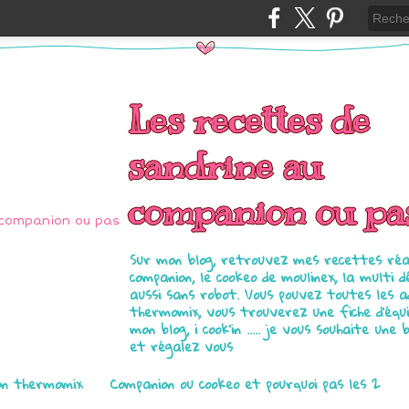
Les recettes de
sandrine au
companion ou pa
Sur mon blog, retrouvez mes recettes réal
companion, le cookeo de moulinex, la multi d
aussi sans robot. Vous pouvez toutes les 
thermomix, vous trouverez une fiche d'équ
mon blog, i cook'in ..... je vous souhaite une 
et régalez vous
on thermomix
Companion ou cookeo et pourquoi pas les 2