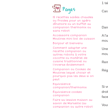
1 ta
Pages
Car
15 recettes salées chaudes
ou froides pour un apéro
dînatoire ou un buffet au
Dans
companion thermomix ou
sans robot
A l'
Accessoire companion
Moulinex mini bol de cuisson
moul
Bonjour et bienvenu
Comment adapter une
Une 
recette companion ou
mou
autres robots à votre
cocotte ou matériel de
cuisine traditionnel ou
Reme
l'inverse évidemment
Companion ou Cookeo de
Rég
Moulinex lequel choisir et
pourquoi pas les deux si on
peut
Equivalence
Si 
companion/thermomix
droi
Équivalence cookeo
companion
fac
Faire sa lessive maison au
savon de Marseille (au
Vous
companion ou autre robot