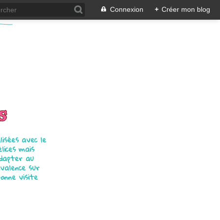
Connexion
+
Créer mon blog
s
isées avec le
élices mais
adapter au
ivalence sur
bonne visite