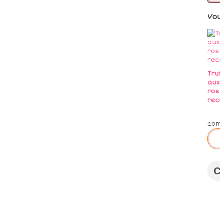
Vo
Tru
aux
ros
rec
co