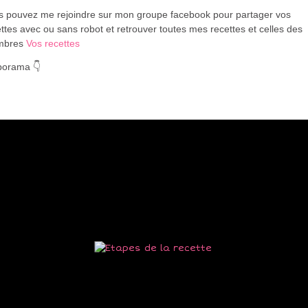
s pouvez me rejoindre sur mon groupe facebook pour partager vos
ttes avec ou sans robot et retrouver toutes mes recettes et celles des
mbres
Vos recettes
porama 👇