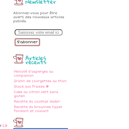
Newsletter
Abonnez-vous pour être
averti des nouveaux articles
publiés.
E
m
a
i
l
Articles
récents
Velouté d’asperges au
companion
Gratin de courgettes au thon
Glace aux fraises 🍓
Cake au citron vert sans
gluten
Recette du cocktail daikiri
Recette du brownies hyper
fondant et coulant
te
Là