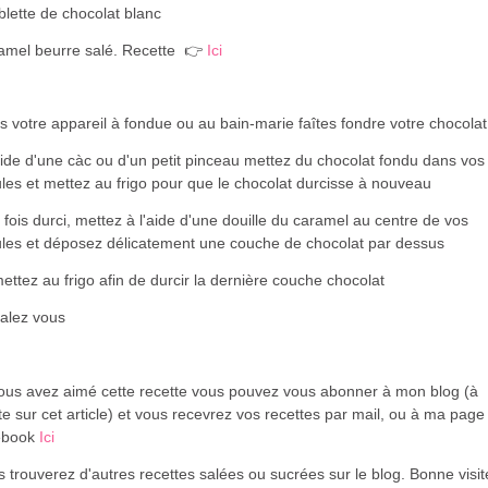
blette de chocolat blanc
amel beurre salé. Recette 👉
Ici
 votre appareil à fondue ou au bain-marie faîtes fondre votre chocolat
aide d'une càc ou d'un petit pinceau mettez du chocolat fondu dans vos
es et mettez au frigo pour que le chocolat durcisse à nouveau
fois durci, mettez à l'aide d'une douille du caramel au centre de vos
les et déposez délicatement une couche de chocolat par dessus
ttez au frigo afin de durcir la dernière couche chocolat
alez vous
vous avez aimé cette recette vous pouvez vous abonner à mon blog (à
te sur cet article) et vous recevrez vos recettes par mail, ou à ma page
ebook
Ici
 trouverez d'autres recettes salées ou sucrées sur le blog. Bonne visi