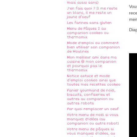
mais aussi sans)
Vou
J'en fais quoi ? Il me reste
rece
un blanc, il me reste un
jaune d’oeuf
me
Les farines sans gluten
Menu de Pâques 2 au
Dia
companion cookeo ou
thermomix
Mode d'emploi ou comment
bien utiliser son companion
de Moulinex
Mon meilleur ami dans ma
cuisine 😆 mon companion
et pourquoi pas le
thermomix
Notice astuce et mode
d’emploi cookeo ainsi que
toutes mes recettes cookeo
Panier gourmand de noël,
biscuits, confiseries et
autres au companion ou
autres robots
Par quoi remplacer un oeuf
Votre menu de noël si vous
manquez d'idées (au
companion ou autre robot)
Votre menu de pâques si
vous manquez d'idées, au