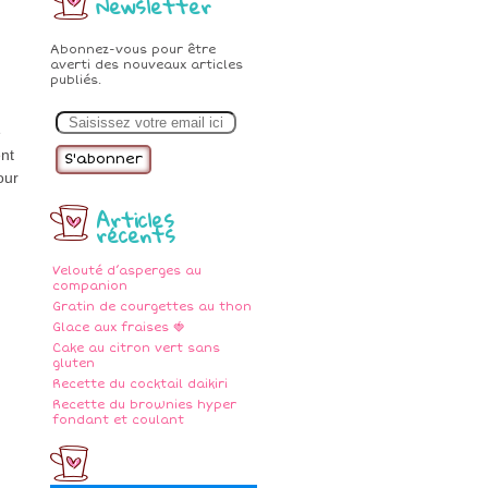
Newsletter
Abonnez-vous pour être
averti des nouveaux articles
publiés.
E
m
e
a
i
nt
l
our
Articles
récents
Velouté d’asperges au
companion
Gratin de courgettes au thon
Glace aux fraises 🍓
Cake au citron vert sans
gluten
Recette du cocktail daikiri
Recette du brownies hyper
fondant et coulant