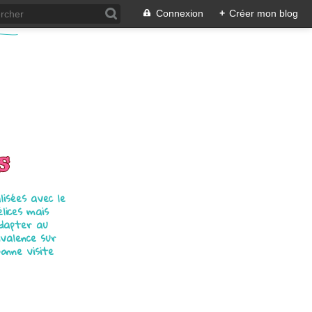
Connexion
+
Créer mon blog
s
isées avec le
élices mais
adapter au
ivalence sur
bonne visite