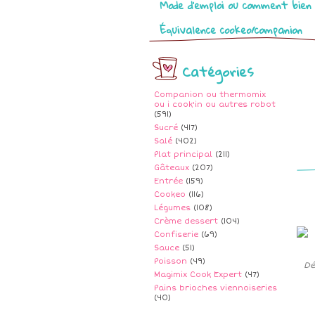
Mode d’emploi ou comment bien 
Équivalence cookeo/companion
Catégories
Companion ou thermomix
ou i cook'in ou autres robot
(591)
Sucré
(417)
Salé
(402)
Plat principal
(211)
Gâteaux
(207)
Entrée
(159)
Cookeo
(116)
Légumes
(108)
Crème dessert
(104)
Confiserie
(69)
Sauce
(51)
Poisson
(49)
Dé
Magimix Cook Expert
(47)
Pains brioches viennoiseries
(40)