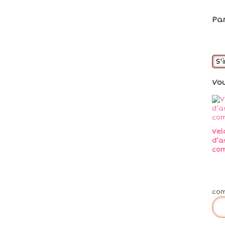
Pa
S'
Vo
Vel
d’a
co
co