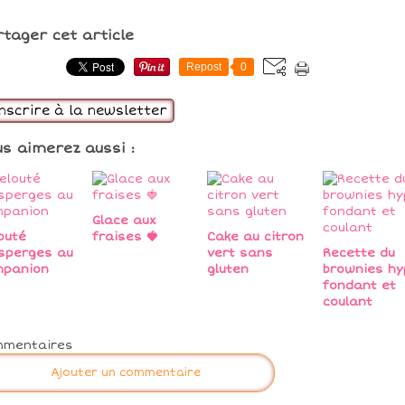
rtager cet article
Repost
0
inscrire à la newsletter
us aimerez aussi :
Glace aux
outé
fraises 🍓
Cake au citron
sperges au
vert sans
Recette du
mpanion
gluten
brownies hy
fondant et
coulant
mmentaires
Ajouter un commentaire