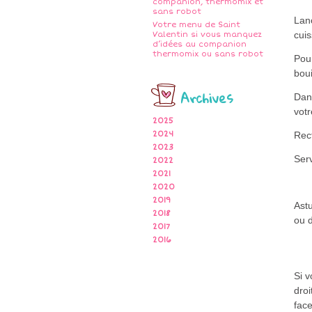
companion, thermomix et
sans robot
Lan
Votre menu de Saint
cuis
Valentin si vous manquez
d’idées au companion
thermomix ou sans robot
Pour
boui
Archives
Dans
vot
2025
2024
Rect
2023
Ser
2022
2021
2020
2019
Astu
2018
ou 
2017
2016
Si 
droi
fac