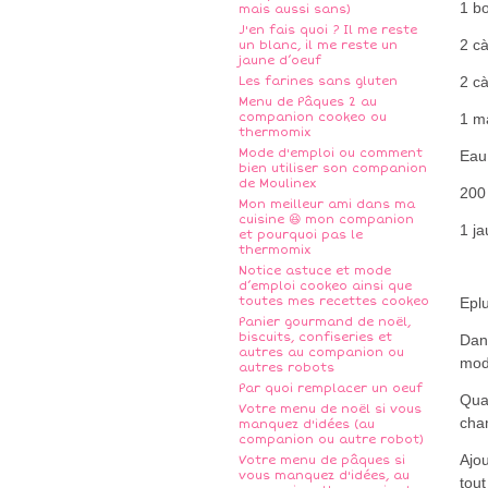
1 bo
mais aussi sans)
J'en fais quoi ? Il me reste
2 c
un blanc, il me reste un
jaune d’oeuf
2 cà
Les farines sans gluten
Menu de Pâques 2 au
companion cookeo ou
1 m
thermomix
Mode d'emploi ou comment
Eau
bien utiliser son companion
de Moulinex
200
Mon meilleur ami dans ma
cuisine 😆 mon companion
1 ja
et pourquoi pas le
thermomix
Notice astuce et mode
d’emploi cookeo ainsi que
toutes mes recettes cookeo
Epl
Panier gourmand de noël,
biscuits, confiseries et
Dans
autres au companion ou
mod
autres robots
Par quoi remplacer un oeuf
Quan
Votre menu de noël si vous
cha
manquez d'idées (au
companion ou autre robot)
Ajou
Votre menu de pâques si
vous manquez d'idées, au
tout