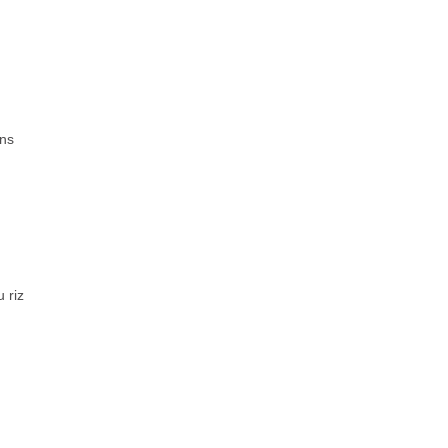
ans
 riz