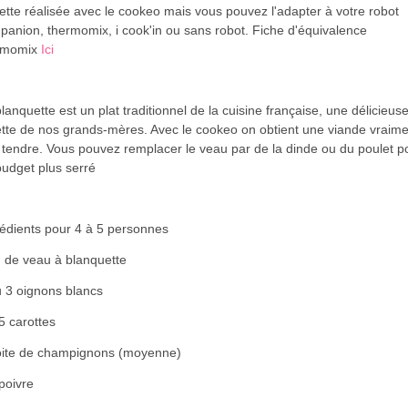
tte réalisée avec le cookeo mais vous pouvez l'adapter à votre robot
anion, thermomix, i cook'in ou sans robot. Fiche d'équivalence
rmomix
Ici
lanquette est un plat traditionnel de la cuisine française, une délicieus
ette de nos grands-mères. Avec le cookeo on obtient une viande vraime
 tendre. Vous pouvez remplacer le veau par de la dinde ou du poulet p
budget plus serré
rédients pour 4 à 5 personnes
g de veau à blanquette
u 3 oignons blancs
5 carottes
oite de champignons (moyenne)
poivre