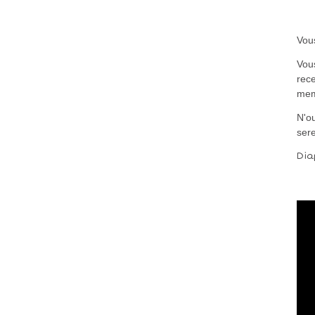
Vous
Vou
rece
me
N'ou
ser
Dia