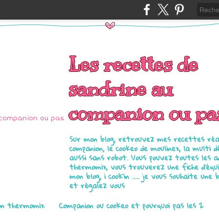
Les recettes de
sandrine au
companion ou pa
Sur mon blog, retrouvez mes recettes réal
companion, le cookeo de moulinex, la multi d
aussi sans robot. Vous pouvez toutes les 
thermomix, vous trouverez une fiche d'équ
mon blog, i cook'in ..... je vous souhaite une 
et régalez vous
on thermomix
Companion ou cookeo et pourquoi pas les 2