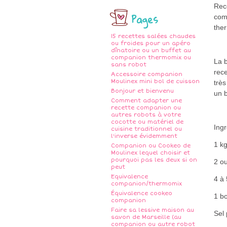
Rece
Pages
comp
the
15 recettes salées chaudes
ou froides pour un apéro
dînatoire ou un buffet au
companion thermomix ou
La b
sans robot
rec
Accessoire companion
Moulinex mini bol de cuisson
très
Bonjour et bienvenu
un 
Comment adapter une
recette companion ou
autres robots à votre
cocotte ou matériel de
Ing
cuisine traditionnel ou
l'inverse évidemment
1 k
Companion ou Cookeo de
Moulinex lequel choisir et
pourquoi pas les deux si on
2 o
peut
Equivalence
4 à 
companion/thermomix
Équivalence cookeo
1 b
companion
Faire sa lessive maison au
Sel 
savon de Marseille (au
companion ou autre robot