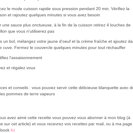
cez le mode cuisson rapide sous pression pendant 20 min. Vérifiez la
son et rajoutez quelques minutes si vous avez besoin
 une sauce plus onctueuse, à la fin de la cuisson retirez 4 louches de
llon que vous n'utiliserez pas
 un bol, mélangez votre jaune d'oeuf et la crème fraîche et ajoutez d
re cuve. Fermez le couvercle quelques minutes pour tout réchauffer
ifiez l'assaisonnement
vez et régalez vous
ces et conseils : vous pouvez servir cette délicieuse blanquette avec du
des pommes de terre vapeurs
vous avez aimé cette recette vous pouvez vous abonner à mon blog (à
te sur cet article) et vous recevrez vos recettes par mail, ou à ma page
ebook
Ici