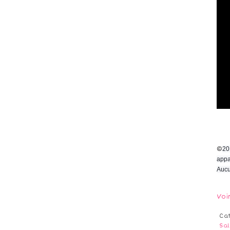
©
20
appa
Aucu
Voi
Ca
Sa