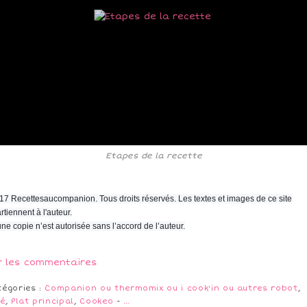
Etapes de la recette
17 Recettesaucompanion. Tous droits réservés. Les textes et images de ce site
rtiennent à l'auteur.
ne copie n’est autorisée sans l’accord de l’auteur.
r les commentaires
tégories :
Companion ou thermomix ou i cook'in ou autres robot
,
lé
,
Plat principal
,
Cookeo
-
…