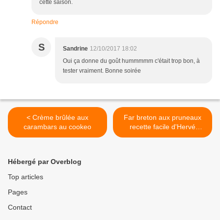
cette saison.
Répondre
S
Sandrine
12/10/2017 18:02
Oui ça donne du goût hummmmm c'était trop bon, à
tester vraiment. Bonne soirée
< Crème brûlée aux
Far breton aux pruneaux
carambars au cookeo
recette facile d'Hervé
Cuisine au cookeo
companion ou thermomix >
Hébergé par Overblog
Top articles
Pages
Contact