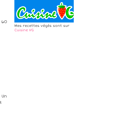
z 60
Mes recettes végés sont sur
Cuisine VG
. Un
t