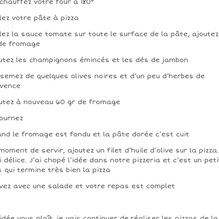
chauffez votre four à 180°
lez votre pâte à pizza
lez la sauce tomate sur toute le surface de la pâte, ajoute
de fromage
utez les champignons émincés et les dés de jambon
semez de quelques olives noires et d’un peu d’herbes de
ovence
utez à nouveau 60 gr de fromage
ournez
nd le fromage est fondu et la pâte dorée c’est cuit
moment de servir, ajoutez un filet d’huile d’olive sur la pizza
i délice. J’ai chopé l’idée dans notre pizzeria et c’est un peti
s qui termine très bien la pizza
vez avec une salade et votre repas est complet
l’idée vous plaît, je vais continuer de réaliser les pizzas de la