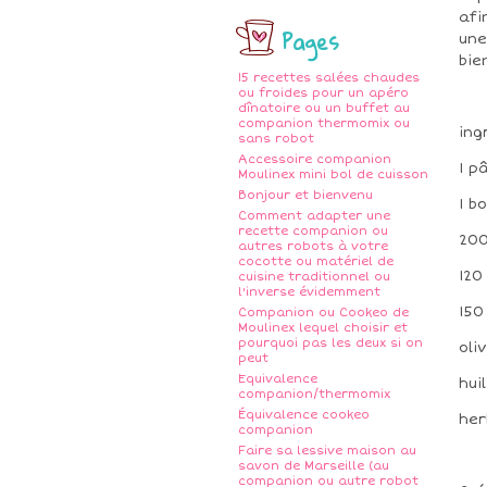
afi
Pages
une
bie
15 recettes salées chaudes
ou froides pour un apéro
dînatoire ou un buffet au
companion thermomix ou
ing
sans robot
Accessoire companion
1 p
Moulinex mini bol de cuisson
Bonjour et bienvenu
1 b
Comment adapter une
recette companion ou
200
autres robots à votre
cocotte ou matériel de
120
cuisine traditionnel ou
l'inverse évidemment
150
Companion ou Cookeo de
Moulinex lequel choisir et
pourquoi pas les deux si on
oli
peut
Equivalence
hui
companion/thermomix
Équivalence cookeo
her
companion
Faire sa lessive maison au
savon de Marseille (au
companion ou autre robot