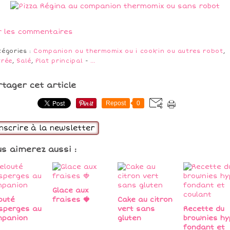
r les commentaires
tégories :
Companion ou thermomix ou i cook'in ou autres robot
,
trée
,
Salé
,
Plat principal
-
…
rtager cet article
Repost
0
inscrire à la newsletter
us aimerez aussi :
Glace aux
outé
fraises 🍓
Cake au citron
sperges au
vert sans
Recette du
mpanion
gluten
brownies hy
fondant et