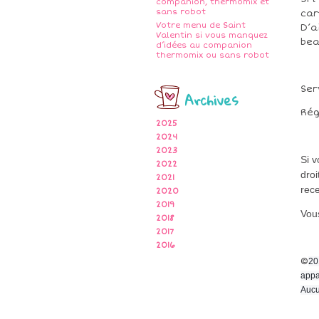
companion, thermomix et
sans robot
car
Votre menu de Saint
D’a
Valentin si vous manquez
be
d’idées au companion
thermomix ou sans robot
Ser
Archives
Rég
2025
2024
2023
Si 
2022
droi
2021
rece
2020
2019
Vous
2018
2017
2016
©
20
appa
Aucu