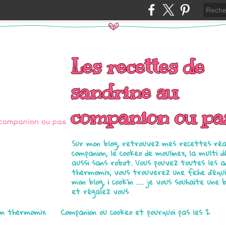
Les recettes de
sandrine au
companion ou pa
Sur mon blog, retrouvez mes recettes réal
companion, le cookeo de moulinex, la multi d
aussi sans robot. Vous pouvez toutes les 
thermomix, vous trouverez une fiche d'équ
mon blog, i cook'in ..... je vous souhaite une 
et régalez vous
on thermomix
Companion ou cookeo et pourquoi pas les 2