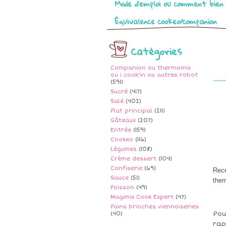
Mode d’emploi ou comment bien 
Équivalence cookeo/companion
Catégories
Companion ou thermomix
ou i cook'in ou autres robot
(591)
Sucré
(417)
Salé
(402)
Plat principal
(211)
Gâteaux
(207)
Entrée
(159)
Cookeo
(116)
Légumes
(108)
Crème dessert
(104)
Confiserie
(69)
Rece
Sauce
(51)
ther
Poisson
(49)
Magimix Cook Expert
(47)
Pains brioches viennoiseries
Pou
(40)
rap