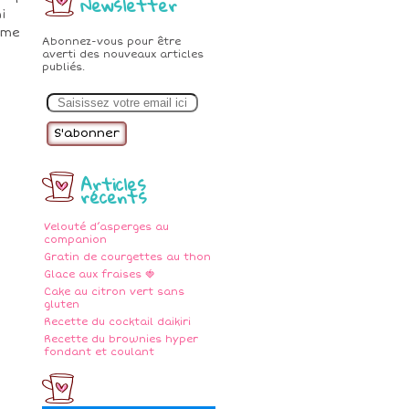
Newsletter
i
aime
Abonnez-vous pour être
averti des nouveaux articles
publiés.
E
m
a
i
l
Articles
récents
Velouté d’asperges au
companion
Gratin de courgettes au thon
Glace aux fraises 🍓
Cake au citron vert sans
gluten
Recette du cocktail daikiri
Recette du brownies hyper
fondant et coulant