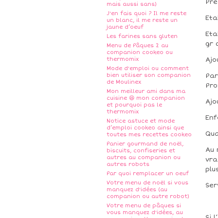
Pré
mais aussi sans)
J'en fais quoi ? Il me reste
Eta
un blanc, il me reste un
jaune d’oeuf
Eta
Les farines sans gluten
gr 
Menu de Pâques 2 au
companion cookeo ou
thermomix
Ajo
Mode d'emploi ou comment
bien utiliser son companion
Par
de Moulinex
Pr
Mon meilleur ami dans ma
cuisine 😆 mon companion
Ajo
et pourquoi pas le
thermomix
Enf
Notice astuce et mode
d’emploi cookeo ainsi que
Qua
toutes mes recettes cookeo
Panier gourmand de noël,
Au 
biscuits, confiseries et
autres au companion ou
vra
autres robots
plu
Par quoi remplacer un oeuf
Votre menu de noël si vous
Ser
manquez d'idées (au
companion ou autre robot)
Votre menu de pâques si
vous manquez d'idées, au
Si 