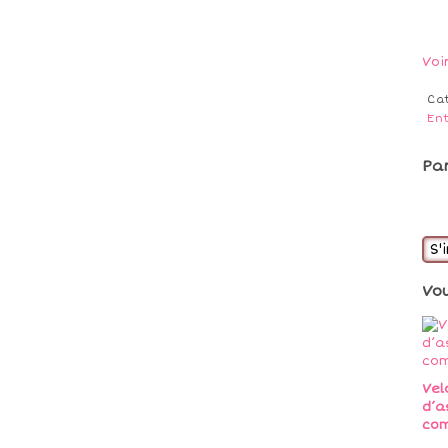
Voi
Ca
En
Pa
S'
Vo
Vel
d’a
co