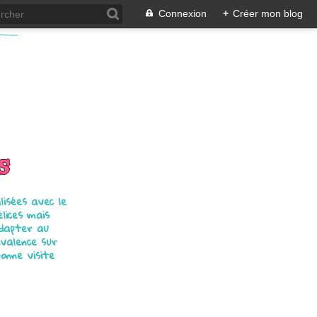
Connexion
+
Créer mon blog
s
isées avec le
élices mais
adapter au
ivalence sur
bonne visite