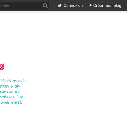
Connexion
+
Créer mon blog
s
isées avec le
élices mais
adapter au
ivalence sur
bonne visite