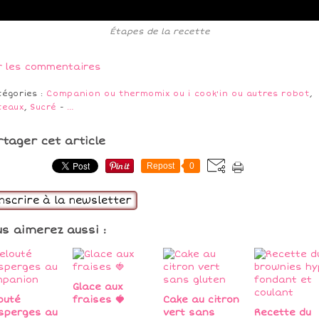
Étapes de la recette
r les commentaires
tégories :
Companion ou thermomix ou i cook'in ou autres robot
,
teaux
,
Sucré
-
…
rtager cet article
Repost
0
inscrire à la newsletter
us aimerez aussi :
Glace aux
outé
fraises 🍓
Cake au citron
sperges au
vert sans
Recette du