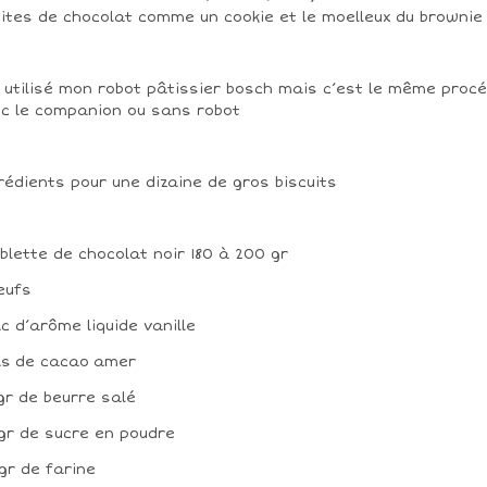
ites de chocolat comme un cookie et le moelleux du brownie
i utilisé mon robot pâtissier bosch mais c’est le même proc
c le companion ou sans robot
rédients pour une dizaine de gros biscuits
ablette de chocolat noir 180 à 200 gr
eufs
àc d’arôme liquide vanille
às de cacao amer
gr de beurre salé
gr de sucre en poudre
gr de farine