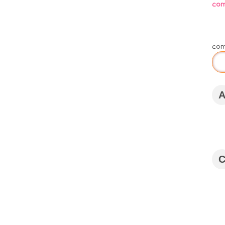
co
co