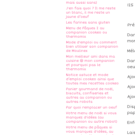
mais aussi sans)
125
J'en fais quoi ? Il me reste
un blanc, il me reste un
jaune d’oeuf
Les farines sans gluten
Pré
Menu de Pâques 2 au
companion cookeo ou
Dan
thermomix
mor
Mode d'emploi ou comment
bien utiliser son companion
Mél
de Moulinex
Mon meilleur ami dans ma
Dan
cuisine 😆 mon companion
et pourquoi pas le
oeu
thermomix
Notice astuce et mode
Ajo
d’emploi cookeo ainsi que
toutes mes recettes cookeo
Ajo
Panier gourmand de noël,
biscuits, confiseries et
Ajo
autres au companion ou
autres robots
Dis
Par quoi remplacer un oeuf
pap
Votre menu de noël si vous
manquez d'idées (au
companion ou autre robot)
Enf
Votre menu de pâques si
vous manquez d'idées, au
Lai