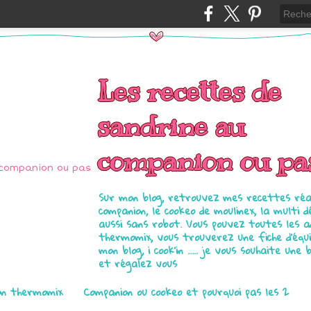
Les recettes de
sandrine au
companion ou pa
Sur mon blog, retrouvez mes recettes réal
companion, le cookeo de moulinex, la multi d
aussi sans robot. Vous pouvez toutes les 
thermomix, vous trouverez une fiche d'équ
mon blog, i cook'in ..... je vous souhaite une 
et régalez vous
on thermomix
Companion ou cookeo et pourquoi pas les 2