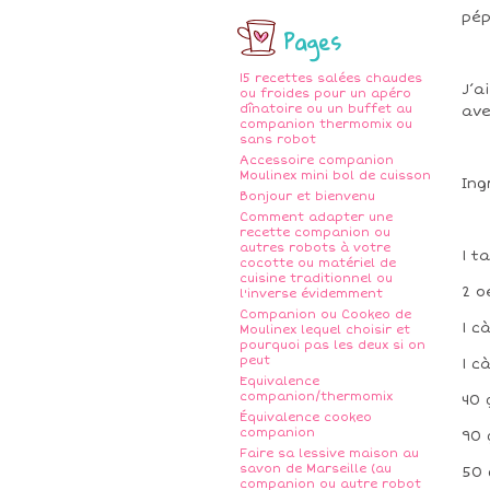
pép
Pages
15 recettes salées chaudes
J’a
ou froides pour un apéro
dînatoire ou un buffet au
ave
companion thermomix ou
sans robot
Accessoire companion
Moulinex mini bol de cuisson
Ing
Bonjour et bienvenu
Comment adapter une
recette companion ou
autres robots à votre
1 t
cocotte ou matériel de
cuisine traditionnel ou
2 o
l'inverse évidemment
Companion ou Cookeo de
1 c
Moulinex lequel choisir et
pourquoi pas les deux si on
peut
1 c
Equivalence
companion/thermomix
40 
Équivalence cookeo
companion
90 
Faire sa lessive maison au
savon de Marseille (au
50 
companion ou autre robot