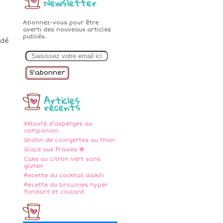
Newsletter
Abonnez-vous pour être
averti des nouveaux articles
publiés.
édé
E
m
a
i
l
Articles
récents
Velouté d’asperges au
companion
Gratin de courgettes au thon
Glace aux fraises 🍓
Cake au citron vert sans
gluten
Recette du cocktail daikiri
Recette du brownies hyper
fondant et coulant