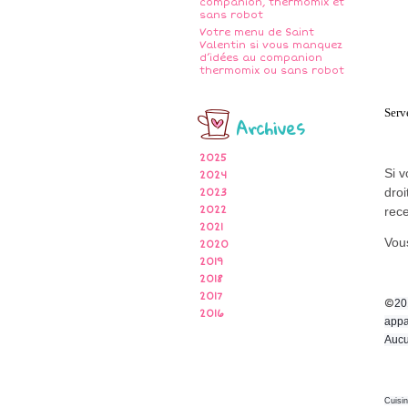
companion, thermomix et
sans robot
Votre menu de Saint
Valentin si vous manquez
d’idées au companion
thermomix ou sans robot
Serv
Archives
2025
Si 
2024
droi
2023
2022
rece
2021
Vous
2020
2019
2018
2017
©
20
2016
appa
Aucu
Cuisi