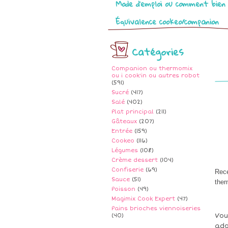
Mode d’emploi ou comment bien 
Équivalence cookeo/companion
Catégories
Companion ou thermomix
ou i cook'in ou autres robot
(591)
Sucré
(417)
Salé
(402)
Plat principal
(211)
Gâteaux
(207)
Entrée
(159)
Cookeo
(116)
Légumes
(108)
Crème dessert
(104)
Confiserie
(69)
Rece
Sauce
(51)
ther
Poisson
(49)
Magimix Cook Expert
(47)
Pains brioches viennoiseries
Vou
(40)
ado