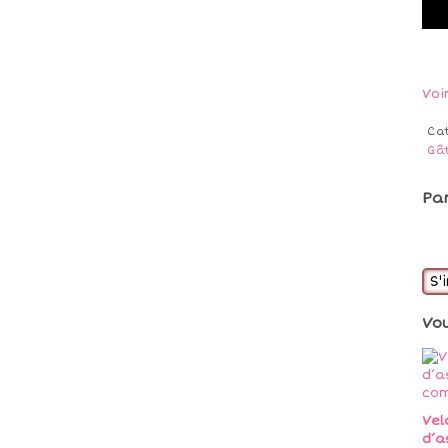
Voi
Ca
Gâ
Pa
S'
Vo
Vel
d’a