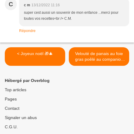
C
c m
13/12/2022 11:16
super cest aussi un souvenir de mon enfance ...merci pour
toutes vos recettes<br /> C.M.
Répondre
< Joyeux noël 🎁🎄
Velouté de panais au foie
gras poêlé au companion
thermomix ou sans robot >
Hébergé par Overblog
Top articles
Pages
Contact
Signaler un abus
C.G.U.