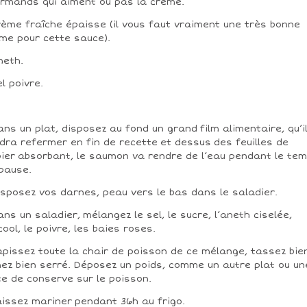
rmands qui aiment ou pas la crème.
rème fraîche épaisse (il vous faut vraiment une très bonne
me pour cette sauce).
neth.
el poivre.
ans un plat, disposez au fond un grand film alimentaire, qu’i
dra refermer en fin de recette et dessus des feuilles de
ier absorbant, le saumon va rendre de l’eau pendant le te
pause.
isposez vos darnes, peau vers le bas dans le saladier.
ans un saladier, mélangez le sel, le sucre, l’aneth ciselée,
lcool, le poivre, les baies roses.
apissez toute la chair de poisson de ce mélange, tassez bie
mez bien serré. Déposez un poids, comme un autre plat ou un
te de conserve sur le poisson.
aissez mariner pendant 36h au frigo.