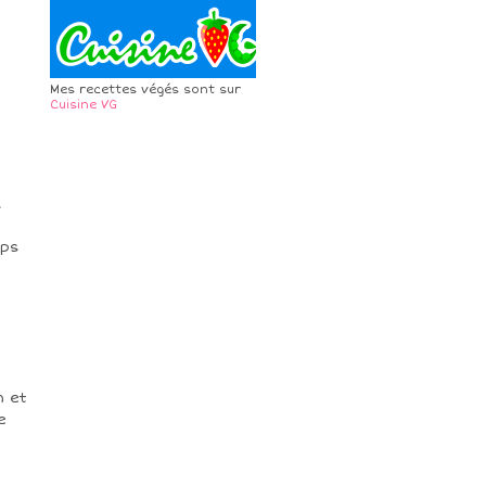
Mes recettes végés sont sur
Cuisine VG
l
mps
n et
e