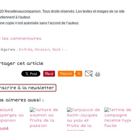
20 Recettesaucompanion. Tous droits réservés. Les textes et images de ce site
rtiennent à l'auteur.
ne copie n’est autorisée sans l’accord de l’auteur.
r les commentaires
tégories :
Entrée
,
Poisson
,
Salé
-
…
rtager cet article
Repost
0
inscrire à la newsletter
us aimerez aussi :
outé