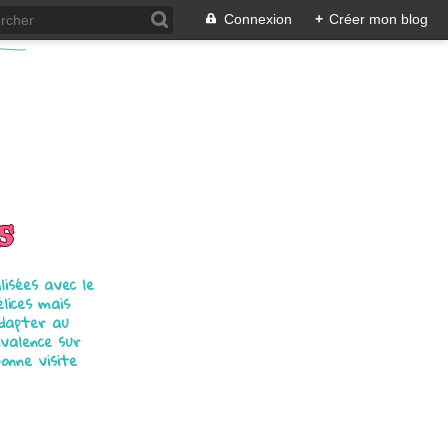
Connexion
+
Créer mon blog
s
isées avec le
élices mais
adapter au
ivalence sur
bonne visite