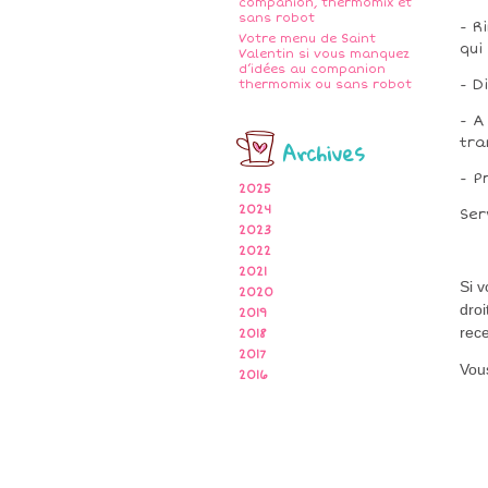
companion, thermomix et
sans robot
- R
Votre menu de Saint
qui
Valentin si vous manquez
d’idées au companion
- D
thermomix ou sans robot
- A
Archives
tra
- P
2025
2024
Ser
2023
2022
2021
Si 
2020
droi
2019
rece
2018
2017
Vous
2016