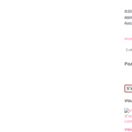
©
20
appa
Aucu
Voi
Ca
Pa
S'
Vo
Vel