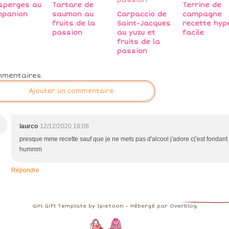
sperges au
Tartare de
Terrine de
mpanion
saumon au
Carpaccio de
campagne
fruits de la
Saint-Jacques
recette hyp
passion
au yuzu et
facile
fruits de la
passion
mmentaires
Ajouter un commentaire
laurco
12/12/2020 18:08
presque mme recette sauf que je ne mets pas d'alcool j'adore c('est fondant
hummm
Répondre
Girl Gift Template by Ipietoon - Hébergé par
Overblog