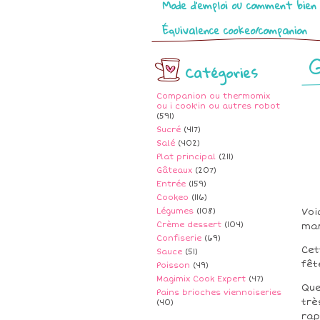
Mode d’emploi ou comment bien 
Équivalence cookeo/companion
G
Catégories
Companion ou thermomix
ou i cook'in ou autres robot
(591)
Sucré
(417)
Salé
(402)
Plat principal
(211)
Gâteaux
(207)
Entrée
(159)
Cookeo
(116)
Légumes
(108)
Voi
Crème dessert
(104)
mar
Confiserie
(69)
Cet
Sauce
(51)
fêt
Poisson
(49)
Magimix Cook Expert
(47)
Que
Pains brioches viennoiseries
trè
(40)
rap