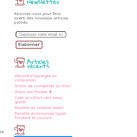
Newsletter
Abonnez-vous pour être
averti des nouveaux articles
publiés.
E
m
a
i
l
Articles
récents
Velouté d’asperges au
companion
Gratin de courgettes au thon
Glace aux fraises 🍓
Cake au citron vert sans
gluten
Recette du cocktail daikiri
Recette du brownies hyper
fondant et coulant
es