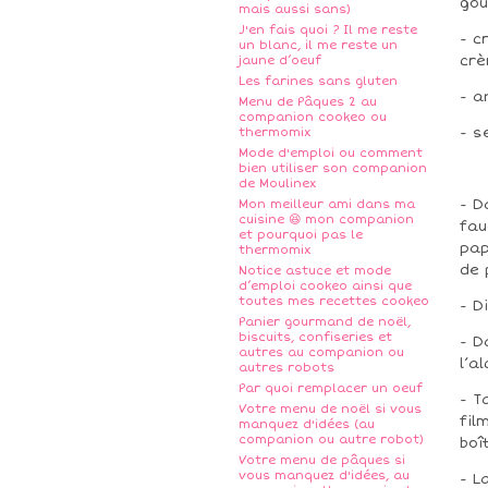
gou
mais aussi sans)
J'en fais quoi ? Il me reste
- c
un blanc, il me reste un
crè
jaune d’oeuf
Les farines sans gluten
- a
Menu de Pâques 2 au
companion cookeo ou
- s
thermomix
Mode d'emploi ou comment
bien utiliser son companion
de Moulinex
- D
Mon meilleur ami dans ma
cuisine 😆 mon companion
fau
et pourquoi pas le
pap
thermomix
de 
Notice astuce et mode
d’emploi cookeo ainsi que
toutes mes recettes cookeo
- D
Panier gourmand de noël,
biscuits, confiseries et
- D
autres au companion ou
l’a
autres robots
Par quoi remplacer un oeuf
- T
Votre menu de noël si vous
fil
manquez d'idées (au
companion ou autre robot)
boî
Votre menu de pâques si
vous manquez d'idées, au
- L