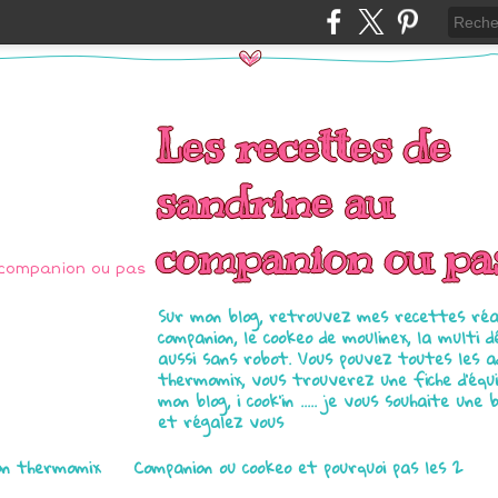
Les recettes de
sandrine au
companion ou pa
Sur mon blog, retrouvez mes recettes réal
companion, le cookeo de moulinex, la multi d
aussi sans robot. Vous pouvez toutes les 
thermomix, vous trouverez une fiche d'équ
mon blog, i cook'in ..... je vous souhaite une 
et régalez vous
on thermomix
Companion ou cookeo et pourquoi pas les 2