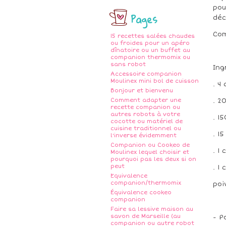
pou
Pages
déc
Com
15 recettes salées chaudes
ou froides pour un apéro
dînatoire ou un buffet au
companion thermomix ou
sans robot
Ing
Accessoire companion
Moulinex mini bol de cuisson
. 4
Bonjour et bienvenu
Comment adapter une
. 2
recette companion ou
autres robots à votre
. 1
cocotte ou matériel de
cuisine traditionnel ou
. 1
l'inverse évidemment
Companion ou Cookeo de
. 1
Moulinex lequel choisir et
pourquoi pas les deux si on
peut
. 1
Equivalence
companion/thermomix
poi
Équivalence cookeo
companion
Faire sa lessive maison au
savon de Marseille (au
- P
companion ou autre robot