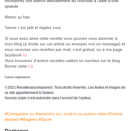
Incorporez vos blancs délicatement au chocolat à l’aide d’une
spatule
Mettez au frais
Servez c’est prêt et régalez vous
Si vous avez aimé cette recette vous pouvez vous abonner à
mon blog (à droite sur cet article ou envoyez moi un message) et
vous recevrez vos recettes par mail, c’est gratuit
, ou à ma page
facebook
Ici
Vous trouverez d'autres recettes salées ou sucrées sur le blog.
Bonne visite
Là
Cuisine végétarienne
©
2021 Recettesaucompanion. Tous droits réservés. Les textes et images de
ce site appartiennent à l'auteur.
Aucune copie n’est autorisée sans l’accord de l’auteur.
#Companion ou thermomix ou i cook'in ou autres robot
#Crème
dessert
#Magimix
#Sucré