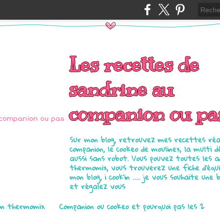
Les recettes de
sandrine au
companion ou pa
Sur mon blog, retrouvez mes recettes réal
companion, le cookeo de moulinex, la multi d
aussi sans robot. Vous pouvez toutes les 
thermomix, vous trouverez une fiche d'équ
mon blog, i cook'in ..... je vous souhaite une 
et régalez vous
on thermomix
Companion ou cookeo et pourquoi pas les 2