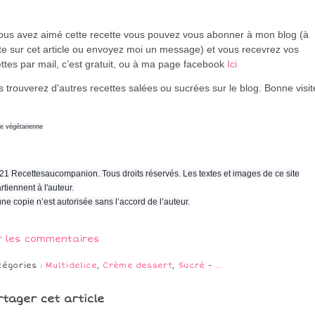
vous avez aimé cette recette vous pouvez vous abonner à mon blog (à
te sur cet article ou envoyez moi un message) et vous recevrez vos
ttes par mail, c’est gratuit
, ou à ma page facebook
Ici
 trouverez d'autres recettes salées ou sucrées sur le blog. Bonne visi
ne végétarienne
21 Recettesaucompanion. Tous droits réservés. Les textes et images de ce site
rtiennent à l'auteur.
ne copie n’est autorisée sans l’accord de l’auteur.
r les commentaires
tégories :
Multidelice
,
Crème dessert
,
Sucré
-
…
rtager cet article