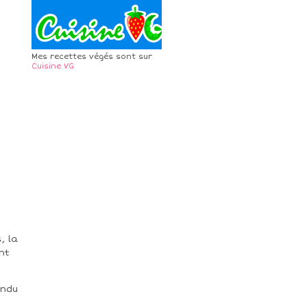
Mes recettes végés sont sur
Cuisine VG
, la
nt
ondu