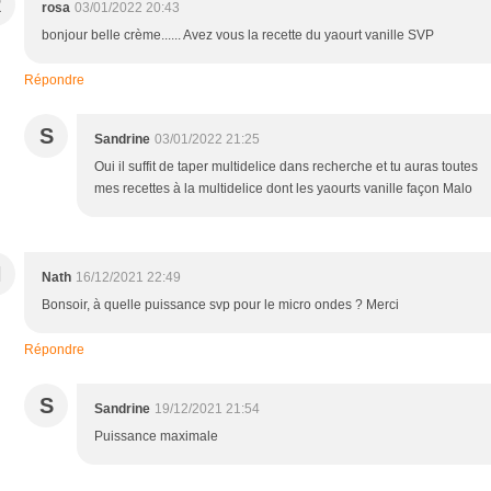
R
rosa
03/01/2022 20:43
bonjour belle crème...... Avez vous la recette du yaourt vanille SVP
Répondre
S
Sandrine
03/01/2022 21:25
Oui il suffit de taper multidelice dans recherche et tu auras toutes
mes recettes à la multidelice dont les yaourts vanille façon Malo
N
Nath
16/12/2021 22:49
Bonsoir, à quelle puissance svp pour le micro ondes ? Merci
Répondre
S
Sandrine
19/12/2021 21:54
Puissance maximale