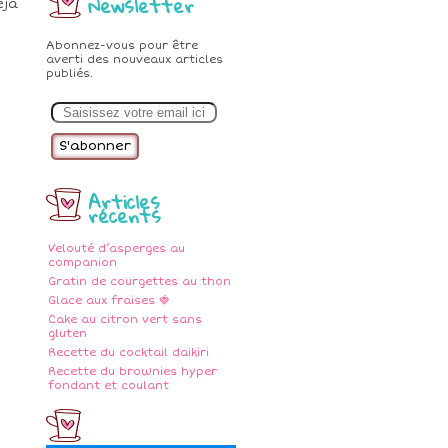
Newsletter
éjà
Abonnez-vous pour être
averti des nouveaux articles
publiés.
E
m
a
i
l
Articles
récents
Velouté d’asperges au
companion
Gratin de courgettes au thon
Glace aux fraises 🍓
Cake au citron vert sans
gluten
Recette du cocktail daikiri
Recette du brownies hyper
fondant et coulant