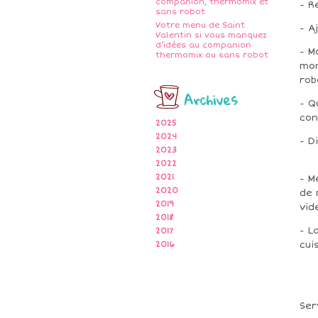
companion, thermomix et
- R
sans robot
Votre menu de Saint
- A
Valentin si vous manquez
d’idées au companion
- M
thermomix ou sans robot
mon
rob
Archives
- Q
con
2025
2024
- D
2023
2022
2021
- M
2020
de 
2019
vid
2018
- L
2017
cui
2016
Ser