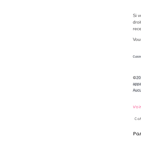
Si 
droi
rece
Vous
Cuisi
©
20
appa
Aucu
Voi
Ca
Pa