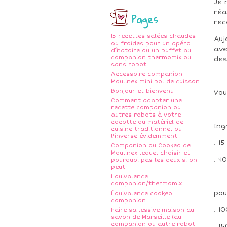
Je 
réa
Pages
rec
15 recettes salées chaudes
Auj
ou froides pour un apéro
ave
dînatoire ou un buffet au
companion thermomix ou
des
sans robot
Accessoire companion
Moulinex mini bol de cuisson
Bonjour et bienvenu
Vou
Comment adapter une
recette companion ou
autres robots à votre
cocotte ou matériel de
Ing
cuisine traditionnel ou
l'inverse évidemment
. 1
Companion ou Cookeo de
Moulinex lequel choisir et
. 4
pourquoi pas les deux si on
peut
Equivalence
companion/thermomix
pou
Équivalence cookeo
companion
. 1
Faire sa lessive maison au
savon de Marseille (au
companion ou autre robot
. 1