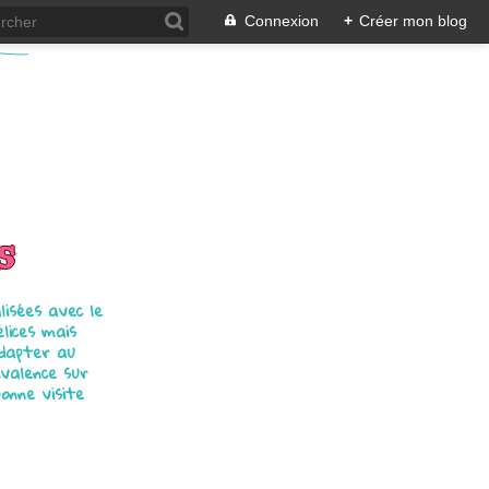
Connexion
+
Créer mon blog
s
isées avec le
élices mais
adapter au
ivalence sur
bonne visite