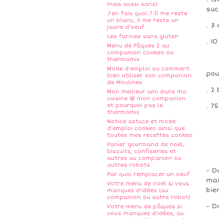
mais aussi sans)
suc
J'en fais quoi ? Il me reste
un blanc, il me reste un
. 3
jaune d’oeuf
Les farines sans gluten
. 1
Menu de Pâques 2 au
companion cookeo ou
thermomix
Mode d'emploi ou comment
pou
bien utiliser son companion
de Moulinex
. 2
Mon meilleur ami dans ma
cuisine 😆 mon companion
et pourquoi pas le
. 7
thermomix
Notice astuce et mode
d’emploi cookeo ainsi que
toutes mes recettes cookeo
Panier gourmand de noël,
biscuits, confiseries et
autres au companion ou
autres robots
- D
Par quoi remplacer un oeuf
maï
Votre menu de noël si vous
bie
manquez d'idées (au
companion ou autre robot)
- D
Votre menu de pâques si
vous manquez d'idées, au