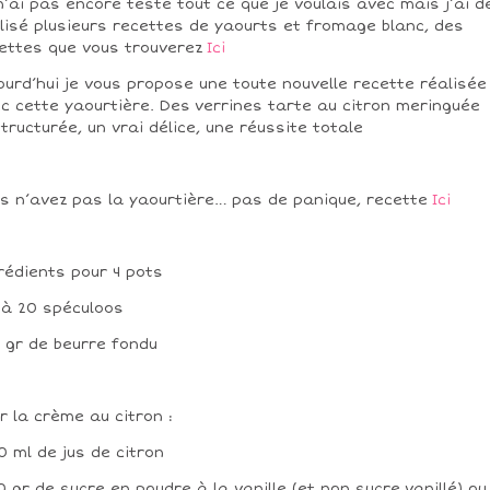
n’ai pas encore testé tout ce que je voulais avec mais j’ai d
lisé plusieurs recettes de yaourts et fromage blanc, des
ettes que vous trouverez
Ici
ourd’hui je vous propose une toute nouvelle recette réalisée
c cette yaourtière. Des verrines tarte au citron meringuée
tructurée, un vrai délice, une réussite totale
s n’avez pas la yaourtière… pas de panique, recette
Ici
rédients pour 4 pots
5 à 20 spéculoos
0 gr de beurre fondu
r la crème au citron :
00 ml de jus de citron
50 gr de sucre en poudre à la vanille (et non sucre vanillé) ou