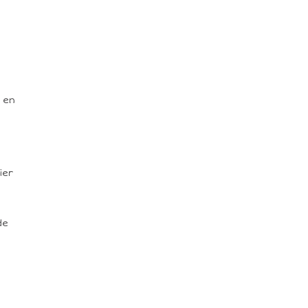
 en
ier
de