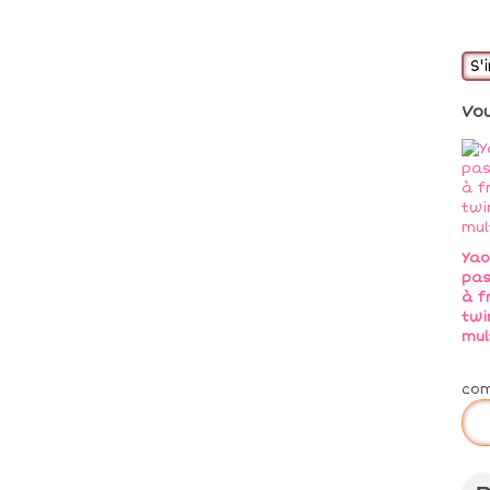
S'
Vo
Yao
pas
à f
twi
mul
co