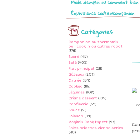
Mode d’emploi ou comment bien 
Équivalence cookeo/companion
Catégories
Companion ou thermomix
ou i cook'in ou autres robot
(591)
Sucré
(417)
Salé
(402)
Plat principal
(211)
Gâteaux
(207)
Entrée
(159)
Cookeo
(116)
Légumes
(108)
Crème dessert
(104)
Confiserie
(69)
Ve
Sauce
(51)
Poisson
(49)
Magimix Cook Expert
(47)
Com
Pains brioches viennoiseries
pro
(40)