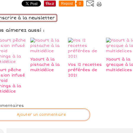
Repost
0
inscrire à la newsletter
us aimerez aussi :
Yaourt à la
Yaourt à la
pistache à la
Vos 12 recettes
grecque à l
urt pêche
multidélice
préférées de
multidelices
sion infusé
2021
roid
nings à la
tidélice
mmentaires
Ajouter un commentaire