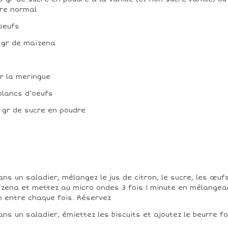
re normal
 oeufs
0 gr de maïzena
r la meringue
 blancs d’oeufs
5 gr de sucre en poudre
ans un saladier, mélangez le jus de citron, le sucre, les œufs
zena et mettez au micro ondes 3 fois 1 minute en mélangea
n entre chaque fois. Réservez
ans un saladier, émiettez les biscuits et ajoutez le beurre f