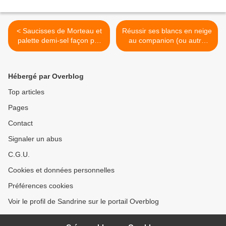
< Saucisses de Morteau et
Réussir ses blancs en neige
palette demi-sel façon pot
au companion (ou autre
au feu (au companion ou
robots) >
autre robot)
Hébergé par Overblog
Top articles
Pages
Contact
Signaler un abus
C.G.U.
Cookies et données personnelles
Préférences cookies
Voir le profil de Sandrine sur le portail Overblog