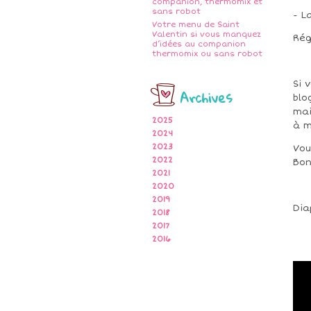
companion, thermomix et
sans robot
- L
Votre menu de Saint
Valentin si vous manquez
Rég
d’idées au companion
thermomix ou sans robot
Si 
Archives
blo
mai
2025
à m
2024
2023
Vou
2022
Bon
2021
2020
2019
Dia
2018
2017
2016