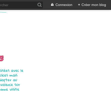
Connexion
+
Créer mon blog
s
isées avec le
élices mais
adapter au
ivalence sur
bonne visite