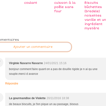
coulant
cuisson à la
Biscuits
poêle sans
bûchettes
four
(bredele)
noisettes
vanille et un
ingrédient
mystère
mmentaires
Ajouter un commentaire
V
Virginie Navarre Navarre
24/01/2021 15:16
bonjour comment faire quant on a pas de douille rigide je n ai qu une
souple.merci d avance
Répondre
La gourmandise de Violette
20/11/2016 18:38
de beaux biscuits, je t'en pique un au passage, bisous