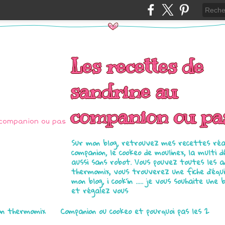
Les recettes de
sandrine au
companion ou pa
Sur mon blog, retrouvez mes recettes réal
companion, le cookeo de moulinex, la multi d
aussi sans robot. Vous pouvez toutes les 
thermomix, vous trouverez une fiche d'équ
mon blog, i cook'in ..... je vous souhaite une 
et régalez vous
on thermomix
Companion ou cookeo et pourquoi pas les 2