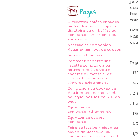
je 
sab
Pages
l'o
tou
15 recettes salées chaudes
ou froides pour un apéro
Des
dînatoire ou un buffet au
companion thermomix ou
Pas
sans robot
dou
Accessoire companion
Moulinex mini bol de cuisson
Bonjour et bienvenu
Comment adapter une
Ing
recette companion ou
autres robots à votre
. 1
cocotte ou matériel de
cuisine traditionnel ou
l'inverse évidemment
. 6
Companion ou Cookeo de
Moulinex lequel choisir et
. 2
pourquoi pas les deux si on
peut
. 1 
Equivalence
companion/thermomix
. 1
Équivalence cookeo
companion
. 6
Faire sa lessive maison au
savon de Marseille (au
. 1
companion ou autre robot