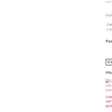
2016
Voi
Ca
ro
Pa
S'
Vo
Cak
ver
glu