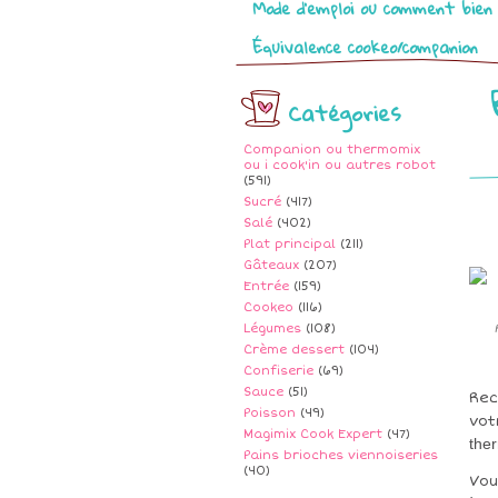
Mode d’emploi ou comment bien 
Équivalence cookeo/companion
Catégories
Companion ou thermomix
ou i cook'in ou autres robot
(591)
Sucré
(417)
Salé
(402)
Plat principal
(211)
Gâteaux
(207)
Entrée
(159)
Cookeo
(116)
Légumes
(108)
Crème dessert
(104)
Confiserie
(69)
Sauce
(51)
Rec
Poisson
(49)
vot
Magimix Cook Expert
(47)
the
Pains brioches viennoiseries
(40)
Vou