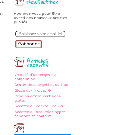
Newsletter
ts
e,
Abonnez-vous pour être
averti des nouveaux articles
publiés.
E
m
a
i
l
Articles
récents
Velouté d’asperges au
companion
Gratin de courgettes au thon
Glace aux fraises 🍓
Cake au citron vert sans
gluten
Recette du cocktail daikiri
Recette du brownies hyper
fondant et coulant