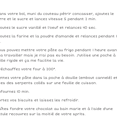
ans votre bol, muni du couteau pétrir concasser, ajoutez le
rre et le sucre et lancez vitesse 5 pendant 2 min.
joutez le sucre vanillé et l'oeuf et relancez 40 sec.
joutez la farine et la poudre d'amande et relancez pendant 1
.
ous pouvez mettre votre pâte au frigo pendant 1 heure avan
la travailler mais je n'ai pas eu besoin. J'utilise une poche à
ille rigide et ça me facilite la vie.
réchauffez votre four à 200°.
ettez votre pâte dans la poche à douille (embout cannelé) e
tes des serpents collés sur une feuille de cuisson.
nfournez 10 min.
ortez vos biscuits et laissez les refroidir.
aîtes fondre votre chocolat au bain marie et à l'aide d'une
tule recouvrez sur la moitié de votre sprits.