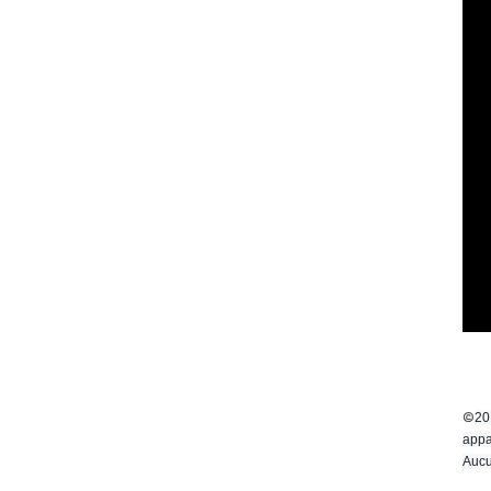
©
20
appa
Aucu