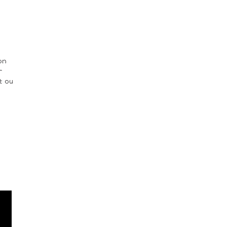
on
r
t ou
.