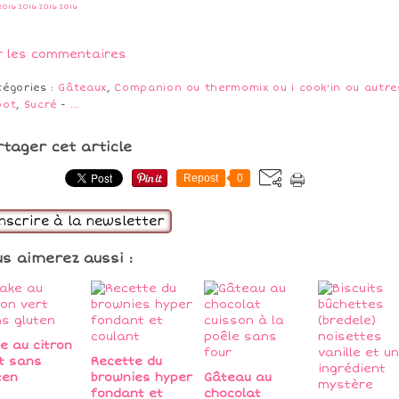
2016
2016
2016
2016
r les commentaires
tégories :
Gâteaux
,
Companion ou thermomix ou i cook'in ou autre
bot
,
Sucré
-
…
rtager cet article
Repost
0
inscrire à la newsletter
us aimerez aussi :
e au citron
t sans
Recette du
ten
brownies hyper
Gâteau au
fondant et
chocolat