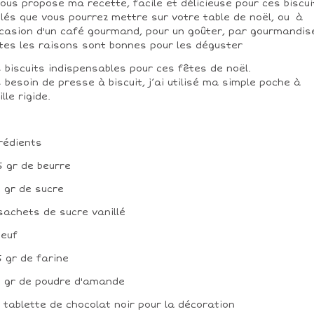
vous propose ma recette, facile et délicieuse pour ces biscui
lés que vous pourrez mettre sur votre table de noël, ou à
ccasion d'un café gourmand, pour un goûter, par gourmandis
tes les raisons sont bonnes pour les déguster
 biscuits indispensables pour ces fêtes de noël.
 besoin de presse à biscuit, j’ai utilisé ma simple poche à
ille rigide.
rédients
25 gr de beurre
5 gr de sucre
 sachets de sucre vanillé
oeuf
75 gr de farine
5 gr de poudre d'amande
/2 tablette de chocolat noir pour la décoration