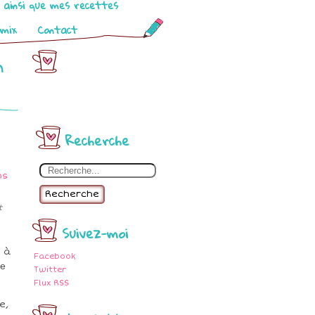
o ainsi que mes recettes
omix
Contact
n
Recherche
Recherche
t
Suivez-moi
 à
Facebook
ce
Twitter
Flux RSS
e,