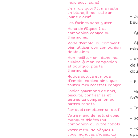
mais aussi sans)
J'en fais quoi ? Il me reste
un blanc, il me reste un
- D
jaune d’oeuf
beu
Les farines sans gluten
Menu de Pâques 2 au
- A
companion cookeo ou
thermomix
- A
Mode d'emploi ou comment
bien utiliser son companion
min
de Moulinex
Mon meilleur ami dans ma
- V
cuisine 😆 mon companion
de 
et pourquoi pas le
thermomix
dou
Notice astuce et mode
d’emploi cookeo ainsi que
- P
toutes mes recettes cookeo
Panier gourmand de noël,
- M
biscuits, confiseries et
faî
autres au companion ou
autres robots
- E
Par quoi remplacer un oeuf
Votre menu de noël si vous
- S
manquez d'idées (au
companion ou autre robot)
- F
Votre menu de pâques si
spa
vous manquez d'idées, au