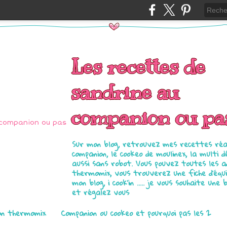
Les recettes de
sandrine au
companion ou pa
Sur mon blog, retrouvez mes recettes réal
companion, le cookeo de moulinex, la multi d
aussi sans robot. Vous pouvez toutes les 
thermomix, vous trouverez une fiche d'équ
mon blog, i cook'in ..... je vous souhaite une 
et régalez vous
on thermomix
Companion ou cookeo et pourquoi pas les 2