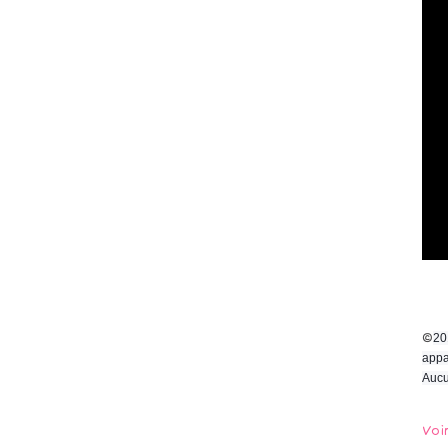
©
20
appa
Aucu
Voi