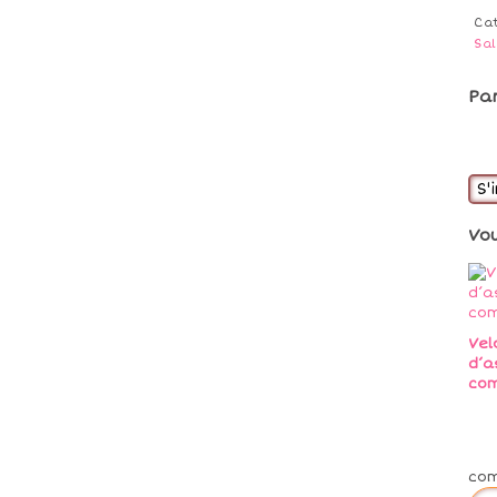
Ca
Sa
Pa
S'
Vo
Vel
d’a
co
co