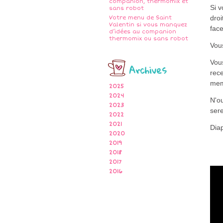
companion, thermomix et
Si 
sans robot
droi
Votre menu de Saint
Valentin si vous manquez
fac
d’idées au companion
thermomix ou sans robot
Vous
Vou
Archives
rece
me
2025
2024
N'ou
2023
ser
2022
2021
Dia
2020
2019
2018
2017
2016