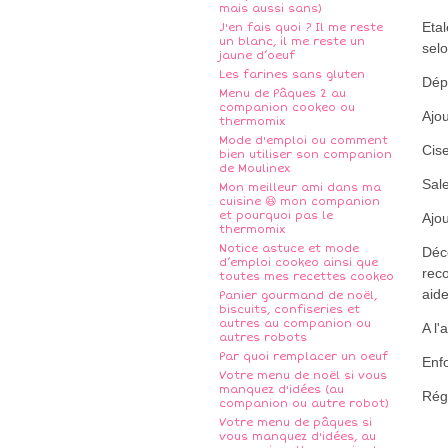
mais aussi sans)
Etal
J'en fais quoi ? Il me reste
un blanc, il me reste un
selo
jaune d’oeuf
Les farines sans gluten
Dép
Menu de Pâques 2 au
companion cookeo ou
Ajo
thermomix
Mode d'emploi ou comment
Cis
bien utiliser son companion
de Moulinex
Sale
Mon meilleur ami dans ma
cuisine 😆 mon companion
et pourquoi pas le
Ajou
thermomix
Notice astuce et mode
Déco
d’emploi cookeo ainsi que
reco
toutes mes recettes cookeo
aide
Panier gourmand de noël,
biscuits, confiseries et
autres au companion ou
A l'
autres robots
Par quoi remplacer un oeuf
Enf
Votre menu de noël si vous
manquez d'idées (au
Rég
companion ou autre robot)
Votre menu de pâques si
vous manquez d'idées, au