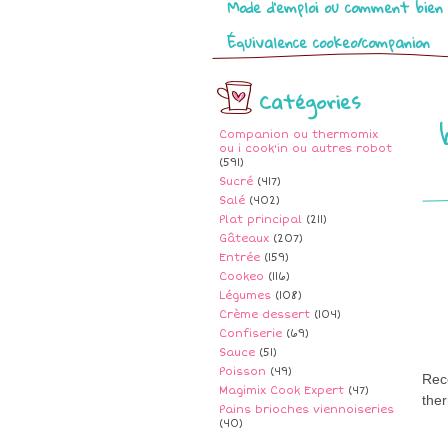
Mode d’emploi ou comment bien 
Équivalence cookeo/companion
Catégories
Companion ou thermomix
ou i cook'in ou autres robot
(591)
Sucré
(417)
Salé
(402)
Plat principal
(211)
Gâteaux
(207)
Entrée
(159)
Cookeo
(116)
Légumes
(108)
Crème dessert
(104)
Confiserie
(69)
Sauce
(51)
Poisson
(49)
Rece
Magimix Cook Expert
(47)
the
Pains brioches viennoiseries
(40)