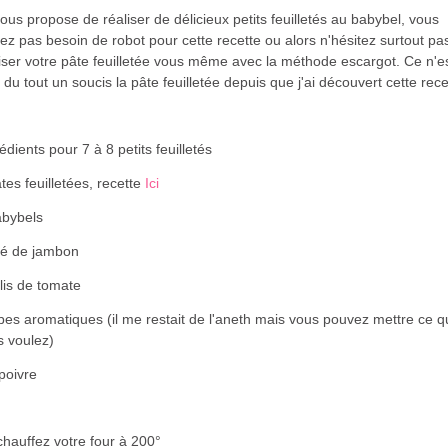
ous propose de réaliser de délicieux petits feuilletés au babybel, vous
ez pas besoin de robot pour cette recette ou alors n'hésitez surtout pa
iser votre pâte feuilletée vous même avec la méthode escargot. Ce n'e
 du tout un soucis la pâte feuilletée depuis que j'ai découvert cette rece
édients pour 7 à 8 petits feuilletés
tes feuilletées, recette
Ici
abybels
é de jambon
lis de tomate
es aromatiques (il me restait de l'aneth mais vous pouvez mettre ce 
s voulez)
poivre
hauffez votre four à 200°