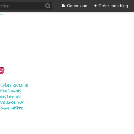
Connexion
+
Créer mon blog
s
isées avec le
élices mais
adapter au
ivalence sur
bonne visite