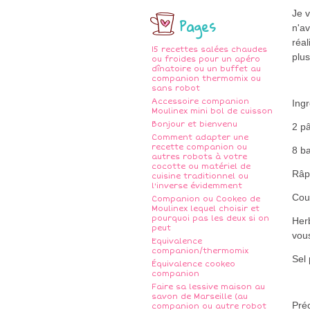
Je v
Pages
n'av
réal
15 recettes salées chaudes
plus
ou froides pour un apéro
dînatoire ou un buffet au
companion thermomix ou
sans robot
Accessoire companion
Ingr
Moulinex mini bol de cuisson
Bonjour et bienvenu
2 pâ
Comment adapter une
recette companion ou
8 b
autres robots à votre
cocotte ou matériel de
Râp
cuisine traditionnel ou
l'inverse évidemment
Cou
Companion ou Cookeo de
Moulinex lequel choisir et
pourquoi pas les deux si on
Herb
peut
vou
Equivalence
companion/thermomix
Sel 
Équivalence cookeo
companion
Faire sa lessive maison au
savon de Marseille (au
Préc
companion ou autre robot