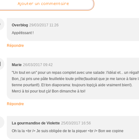
Ajouter un commentaire
O
Overblog
29/03/2017 11:26
Appétissant !
Répondre
M
Marie
26/03/2017 09:42
"Un tout en un" pour un repas complet avec une salade: l'idéal et... un régal!
Bon, j'ai pris une pâte feuilletée toute prête(faudrait que je me lance à faire 
tienne pourtant!). Et ton diaporama: toujours top(çà aide vraiment bien!).
Merci à toi pour tout çà! Bon dimanche à toi!
Répondre
La gourmandise de Violette
25/03/2017 16:56
Oh la la <br /> Je suis obligée de te la piquer <br /> Bon we copine