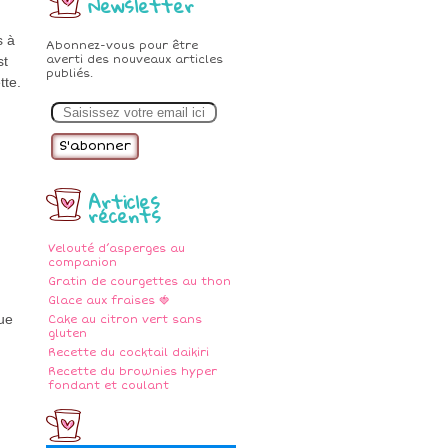
Newsletter
s à
Abonnez-vous pour être
st
averti des nouveaux articles
publiés.
tte.
E
m
a
i
l
Articles
récents
Velouté d’asperges au
companion
Gratin de courgettes au thon
Glace aux fraises 🍓
que
Cake au citron vert sans
gluten
Recette du cocktail daikiri
Recette du brownies hyper
fondant et coulant