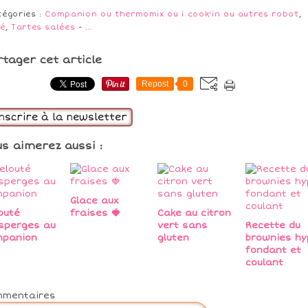
tégories :
Companion ou thermomix ou i cook'in ou autres robot
,
lé
,
Tartes salées
-
…
rtager cet article
Repost
0
inscrire à la newsletter
us aimerez aussi :
Glace aux
outé
fraises 🍓
Cake au citron
sperges au
vert sans
Recette du
mpanion
gluten
brownies hy
fondant et
coulant
mmentaires