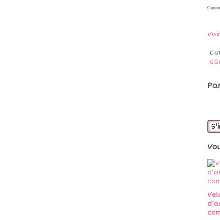
Cuisi
Voi
Ca
Gâ
Pa
S'
Vo
Vel
d’a
co