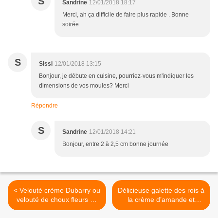
S
Sandrine
12/01/2018 18:17
Merci, ah ça difficile de faire plus rapide . Bonne
soirée
S
Sissi
12/01/2018 13:15
Bonjour, je débute en cuisine, pourriez-vous m'indiquer les
dimensions de vos moules? Merci
Répondre
S
Sandrine
12/01/2018 14:21
Bonjour, entre 2 à 2,5 cm bonne journée
< Velouté crème Dubarry ou
Délicieuse galette des rois à
velouté de choux fleurs au
la crème d’amande et
companion thermomix ou
framboise au companion