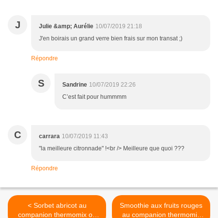
J
Julie &amp; Aurélie
10/07/2019 21:18
J'en boirais un grand verre bien frais sur mon transat ;)
Répondre
S
Sandrine
10/07/2019 22:26
C’est fait pour hummmm
C
carrara
10/07/2019 11:43
"la meilleure citronnade" !<br /> Meilleure que quoi ???
Répondre
< Sorbet abricot au
Smoothie aux fruits rouges
companion thermomix ou
au companion thermomix