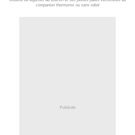
Mouliné de légumes au boursin et ses petites pâtes vermicelles au
companion thermomix ou sans robot
Publicité