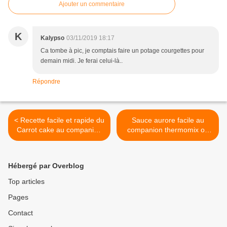
Ajouter un commentaire
K
Kalypso
03/11/2019 18:17
Ca tombe à pic, je comptais faire un potage courgettes pour
demain midi. Je ferai celui-là..
Répondre
< Recette facile et rapide du
Sauce aurore facile au
Carrot cake au companion
companion thermomix ou
thermomix ou sans robot
sans robot >
Hébergé par Overblog
Top articles
Pages
Contact