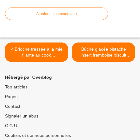
Ajouter un commentaire
< Brioche tressée à la mie
Bûche glacée pistache
filante au cook
insert framboise biscuit
expert/companion
financier pistache au cook
expert/companion >
Hébergé par Overblog
Top articles
Pages
Contact
Signaler un abus
C.G.U.
Cookies et données personnelles