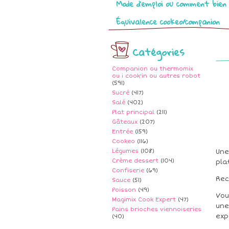
Mode d’emploi ou comment bien 
Équivalence cookeo/companion
Catégories
Companion ou thermomix
ou i cook'in ou autres robot
(591)
Sucré
(417)
Salé
(402)
Plat principal
(211)
Gâteaux
(207)
Entrée
(159)
Cookeo
(116)
Légumes
(108)
Une
Crème dessert
(104)
pla
Confiserie
(69)
Rec
Sauce
(51)
Poisson
(49)
Vou
Magimix Cook Expert
(47)
une
Pains brioches viennoiseries
exp
(40)