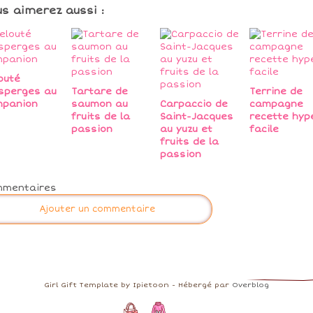
us aimerez aussi :
outé
sperges au
Tartare de
Terrine de
mpanion
saumon au
Carpaccio de
campagne
fruits de la
Saint-Jacques
recette hyp
passion
au yuzu et
facile
fruits de la
passion
mmentaires
Ajouter un commentaire
Girl Gift Template by Ipietoon - Hébergé par
Overblog