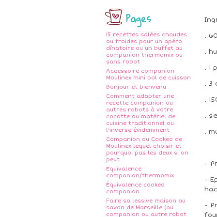
Pages
Ing
15 recettes salées chaudes
. 6
ou froides pour un apéro
dînatoire ou un buffet au
. hu
companion thermomix ou
sans robot
. 1
Accessoire companion
Moulinex mini bol de cuisson
. 3
Bonjour et bienvenu
Comment adapter une
. 1
recette companion ou
autres robots à votre
. s
cocotte ou matériel de
cuisine traditionnel ou
l'inverse évidemment
. m
Companion ou Cookeo de
Moulinex lequel choisir et
pourquoi pas les deux si on
peut
- P
Equivalence
companion/thermomix
- E
Équivalence cookeo
hac
companion
Faire sa lessive maison au
- P
savon de Marseille (au
companion ou autre robot
fou