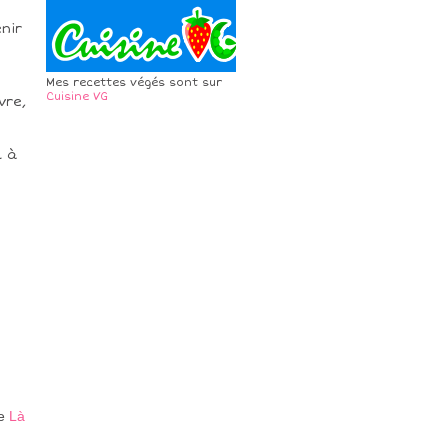
enir
Mes recettes végés sont sur
Cuisine VG
vre,
l à
te
Là