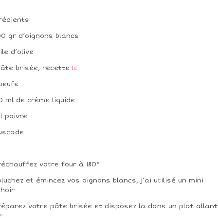
rédients
00 gr d’oignons blancs
ile d’olive
 pâte brisée, recette
Ici
 oeufs
50 ml de crème liquide
el poivre
uscade
réchauffez votre four à 180°
pluchez et émincez vos oignons blancs, j’ai utilisé un mini
hoir
réparez votre pâte brisée et disposez la dans un plat allant
r