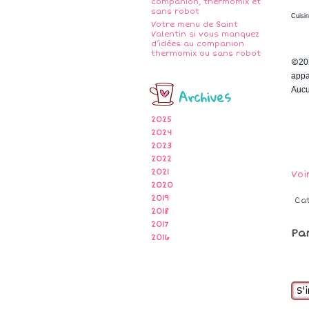
companion, thermomix et
sans robot
Cuisi
Votre menu de Saint
Valentin si vous manquez
d’idées au companion
thermomix ou sans robot
©
20
appa
Archives
Aucu
2025
2024
2023
2022
2021
Voi
2020
2019
Ca
2018
2017
Pa
2016
S'