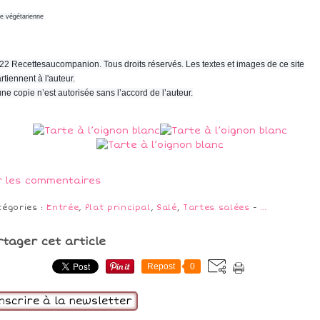
ne végétarienne
22 Recettesaucompanion. Tous droits réservés. Les textes et images de ce site
rtiennent à l'auteur.
ne copie n’est autorisée sans l’accord de l’auteur.
r les commentaires
tégories :
Entrée
,
Plat principal
,
Salé
,
Tartes salées
-
…
rtager cet article
Repost
0
inscrire à la newsletter