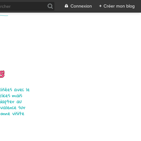
Connexion
+
Créer mon blog
s
isées avec le
élices mais
adapter au
ivalence sur
bonne visite