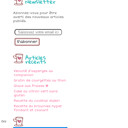
Newsletter
Abonnez-vous pour être
averti des nouveaux articles
publiés.
E
m
a
i
l
Articles
récents
Velouté d’asperges au
companion
Gratin de courgettes au thon
Glace aux fraises 🍓
Cake au citron vert sans
gluten
Recette du cocktail daikiri
Recette du brownies hyper
fondant et coulant
 au