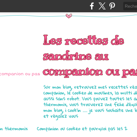
Les recettes de
sandrine au
companion ou pa
Sur mon blog, retrouvez mes recettes réal
companion, le cookeo de moulinex, la multi d
aussi sans robot. Vous pouvez toutes les 
thermomix, vous trouverez une fiche d'équ
mon blog, i cook'in ..... je vous souhaite une 
et régalez vous
on thermomix
Companion ou cookeo et pourquoi pas les 2