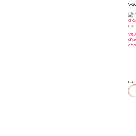
Vo
Vel
d’a
co
co