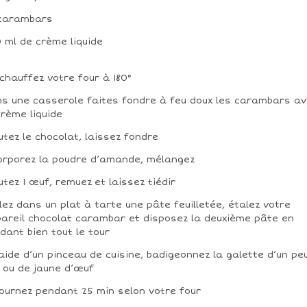
 carambars
 ml de crème liquide
chauffez votre four à 180°
s une casserole faites fondre à feu doux les carambars a
crème liquide
utez le chocolat, laissez fondre
orporez la poudre d’amande, mélangez
utez 1 œuf, remuez et laissez tiédir
lez dans un plat à tarte une pâte feuilletée, étalez votre
areil chocolat carambar et disposez la deuxième pâte en
dant bien tout le tour
’aide d’un pinceau de cuisine, badigeonnez la galette d’un pe
t ou de jaune d’œuf
ournez pendant 25 min selon votre four