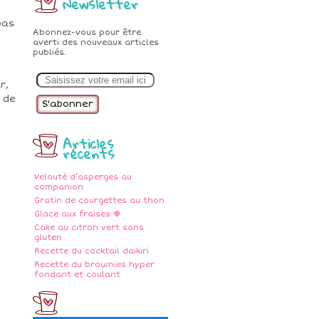
Newsletter
bas
Abonnez-vous pour être
averti des nouveaux articles
publiés.
E
m
r,
a
 de
i
l
Articles
récents
Velouté d’asperges au
companion
Gratin de courgettes au thon
Glace aux fraises 🍓
Cake au citron vert sans
gluten
Recette du cocktail daikiri
Recette du brownies hyper
fondant et coulant