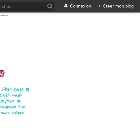
Connexion
+
Créer mon blog
s
isées avec le
élices mais
adapter au
ivalence sur
bonne visite