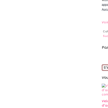
appa
Aucu
Voi
Ca
Su
Pa
S'
Vo
Vel
d’a