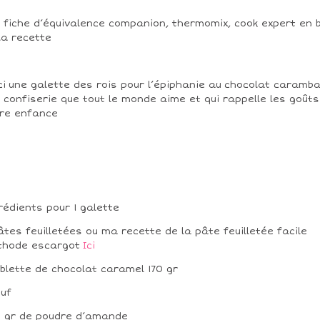
 fiche d’équivalence companion, thermomix, cook expert en 
la recette
ci une galette des rois pour l’épiphanie au chocolat caramba
 confiserie que tout le monde aime et qui rappelle les goûts
re enfance
rédients pour 1 galette
âtes feuilletées ou ma recette de la pâte feuilletée facile
thode escargot
Ici
ablette de chocolat caramel 170 gr
euf
 gr de poudre d’amande