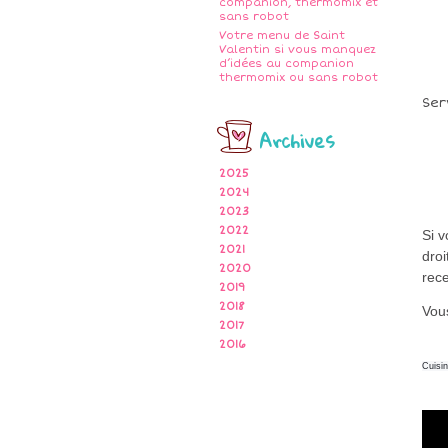
companion, thermomix et
sans robot
Votre menu de Saint
Valentin si vous manquez
d’idées au companion
thermomix ou sans robot
Ser
Archives
2025
2024
2023
2022
Si 
2021
droi
2020
rece
2019
2018
Vous
2017
2016
Cuisi