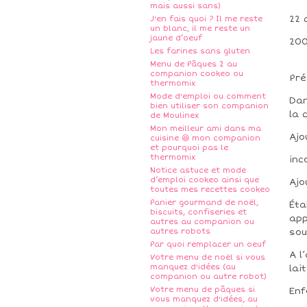
mais aussi sans)
22
J'en fais quoi ? Il me reste
un blanc, il me reste un
jaune d’oeuf
200
Les farines sans gluten
Menu de Pâques 2 au
companion cookeo ou
Pré
thermomix
Mode d'emploi ou comment
Dan
bien utiliser son companion
la 
de Moulinex
Mon meilleur ami dans ma
Ajo
cuisine 😆 mon companion
et pourquoi pas le
thermomix
inc
Notice astuce et mode
d’emploi cookeo ainsi que
Ajo
toutes mes recettes cookeo
Panier gourmand de noël,
Éta
biscuits, confiseries et
app
autres au companion ou
autres robots
sou
Par quoi remplacer un oeuf
A l
Votre menu de noël si vous
manquez d'idées (au
lai
companion ou autre robot)
Votre menu de pâques si
Enf
vous manquez d'idées, au