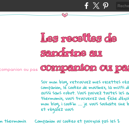
Les recettes de
sandrine au
companion ou pa
Sur mon blog, retrouvez mes recettes réal
companion, le cookeo de moulinex, la multi d
aussi sans robot. Vous pouvez toutes les 
thermomix, vous trouverez une fiche d'équ
mon blog, i cook'in ..... je vous souhaite une 
et régalez vous
on thermomix
Companion ou cookeo et pourquoi pas les 2