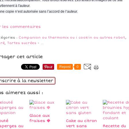
rtiennent à l'auteur.
ne copie n’est autorisée sans l’accord de l’auteur.
r les commentaires
tégories :
Companion ou thermomix ou i cook'in ou autres robot
,
cré
,
Tartes sucrées
-
…
rtager cet article
Repost
0
inscrire à la newsletter
us aimerez aussi :
Glace aux
outé
fraises 🍓
Cake au citron
sperges au
vert sans
Recette du