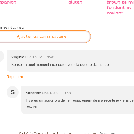
mpanion
gluten
brownies hy
fondant et
coulant
mmentaires
Ajouter un commentaire
V
Virginie
06/01/2021 19:48
Bonsoir à quel moment incorporer vous la poudre d'amande
Répondre
S
Sandrine
06/01/2021 19:58
Il y a eu un souci lors de l’enregistrement de ma recette je viens de
rectifier
Girl Gift Template by Ipietoon - Hébergé par
Overblog