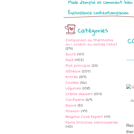
Mode d’emploi ou comment bien 
Équivalence cookeo/companion
Catégories
c
Companion ou thermomix
ou i cook'in ou autres robot
(591)
Sucré
(417)
Salé
(402)
Plat principal
(211)
Gâteaux
(207)
Entrée
(159)
Cookeo
(116)
Légumes
(108)
Crème dessert
(104)
Confiserie
(69)
G
Sauce
(51)
Poisson
(49)
Magimix Cook Expert
(47)
Pains brioches viennoiseries
Rece
(40)
the