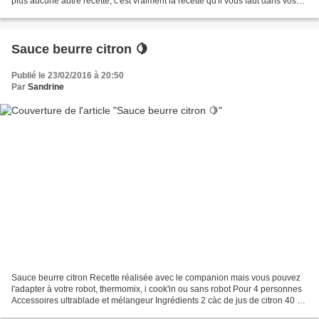
plus aucune autre recette, c'est vraiment la recette qu'il vous faut dans vos
crêpes, yaourts, gâteaux,...
Sauce beurre citron 🍋
Publié le 23/02/2016 à 20:50
Par
Sandrine
Sauce beurre citron Recette réalisée avec le companion mais vous pouvez
l'adapter à votre robot, thermomix, i cook'in ou sans robot Pour 4 personnes
Accessoires ultrablade et mélangeur Ingrédients 2 càc de jus de citron 40 g
de beurre 1 échalote épluchée...