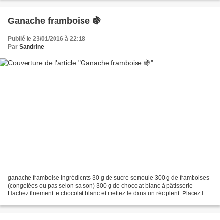
Ganache framboise 🍇
Publié le 23/01/2016 à 22:18
Par
Sandrine
ganache framboise Ingrédients 30 g de sucre semoule 300 g de framboises
(congelées ou pas selon saison) 300 g de chocolat blanc à pâtisserie
Hachez finement le chocolat blanc et mettez le dans un récipient. Placez les
framboises dans une casserole avec...