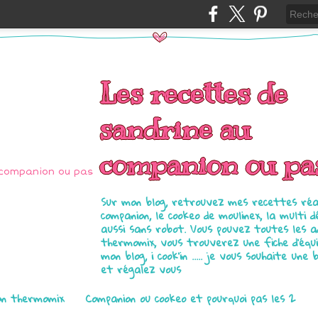
Les recettes de
sandrine au
companion ou pa
Sur mon blog, retrouvez mes recettes réal
companion, le cookeo de moulinex, la multi d
aussi sans robot. Vous pouvez toutes les 
thermomix, vous trouverez une fiche d'équ
mon blog, i cook'in ..... je vous souhaite une 
et régalez vous
on thermomix
Companion ou cookeo et pourquoi pas les 2