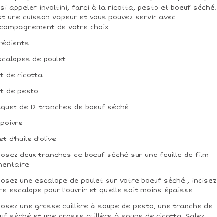
si appeler involtini, farci à la ricotta, pesto et boeuf séché.
st une cuisson vapeur et vous pouvez servir avec
ccompagnement de votre choix
rédients
scalopes de poulet
ot de ricotta
ot de pesto
aquet de 12 tranches de boeuf séché
 poivre
let d'huile d'olive
osez deux tranches de boeuf séché sur une feuille de film
mentaire
osez une escalope de poulet sur votre boeuf séché , incisez
re escalope pour l'ouvrir et qu'elle soit moins épaisse
osez une grosse cuillère à soupe de pesto, une tranche de
uf séché et une grosse cuillère à soupe de ricotta. Salez,