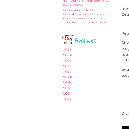
companion, thermomix et
sans robot
Bie
Votre menu de Saint
Ceu
Valentin si vous manquez
d’idées au companion
thermomix ou sans robot
Rég
Archives
Si 
blo
2025
mai
2024
Ou 
2023
2022
Vou
2021
blo
2020
2019
2018
2017
2016
Dia