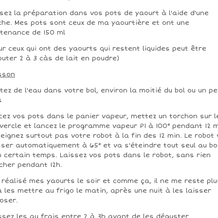
sez la préparation dans vos pots de yaourt à l'aide d'une
che. Mes pots sont ceux de ma yaourtière et ont une
tenance de 150 ml
ur ceux qui ont des yaourts qui restent liquides peut être
outer 2 à 3 càs de lait en poudre)
sson
tez de l'eau dans votre bol, environ la moitié du bol ou un pe
s
cez vos pots dans le panier vapeur, mettez un torchon sur l
vercle et lancez le programme vapeur P1 à 100° pendant 12 m
teignez surtout pas votre robot à la fin des 12 min. Le robot
ser automatiquement à 65° et va s'éteindre tout seul au bo
n certain temps. Laissez vos pots dans le robot, sans rien
cher pendant 12h.
i réalisé mes yaourts le soir et comme ça, il ne me reste plu
à les mettre au frigo le matin, après une nuit à les laisser
oser.
ssez les au frais entre 2 à 3h avant de les déguster