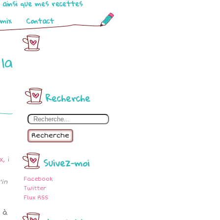
o ainsi que mes recettes
omix
Contact
la
Recherche
Recherche
Suivez-moi
Facebook
'in
Twitter
Flux RSS
 à