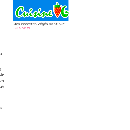
Mes recettes végés sont sur
Cuisine VG
u
e
in.
 va
ut
s