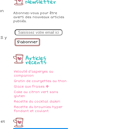
Newsletter
on
Abonnez-vous pour être
averti des nouveaux articles
publiés.
E
m
a
Il y
i
l
Articles
récents
Velouté d’asperges au
companion
Gratin de courgettes au thon
Glace aux fraises 🍓
Cake au citron vert sans
gluten
Recette du cocktail daikiri
Recette du brownies hyper
fondant et coulant
 et