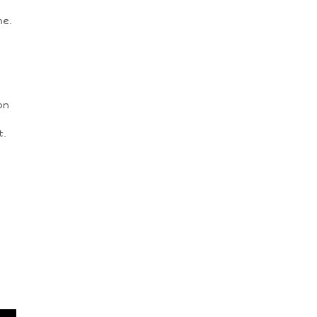
ne.
on
t.