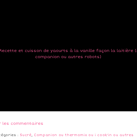
r les commentaires
tégories :
Sucré
,
Companion ou thermomix ou i cook'in ou autres