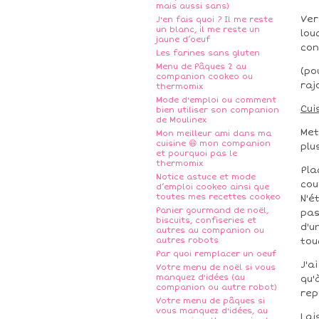
mais aussi sans)
Ver
J'en fais quoi ? Il me reste
un blanc, il me reste un
lou
jaune d’oeuf
con
Les farines sans gluten
Menu de Pâques 2 au
(po
companion cookeo ou
raj
thermomix
Mode d'emploi ou comment
Cui
bien utiliser son companion
de Moulinex
Met
Mon meilleur ami dans ma
cuisine 😆 mon companion
plu
et pourquoi pas le
thermomix
Pla
Notice astuce et mode
cou
d’emploi cookeo ainsi que
toutes mes recettes cookeo
N'é
Panier gourmand de noël,
pas
biscuits, confiseries et
d'u
autres au companion ou
autres robots
tou
Par quoi remplacer un oeuf
J'a
Votre menu de noël si vous
manquez d'idées (au
qu'
companion ou autre robot)
rep
Votre menu de pâques si
vous manquez d'idées, au
Lai