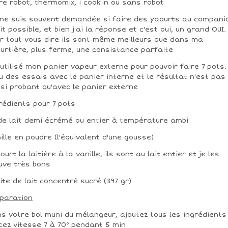
re robot, thermomix, i cook'in ou sans robot
me suis souvent demandée si faire des yaourts au compani
it possible, et bien j'ai la réponse et c'est oui, un grand OUI.
r tout vous dire ils sont même meilleurs que dans ma
urtière, plus ferme, une consistance parfaite
i utilisé mon panier vapeur externe pour pouvoir faire 7 pots. 
u des essais avec le panier interne et le résultat n'est pas
si probant qu'avec le panier externe
rédients pour 7 pots
 de lait demi écrémé ou entier à température ambi
ille en poudre (l'équivalent d'une gousse)
aourt la laitière à la vanille, ils sont au lait entier et je les
uve très bons
oite de lait concentré sucré (397 gr)
paration
s votre bol muni du mélangeur, ajoutez tous les ingrédients
cez vitesse 7 à 70° pendant 5 min