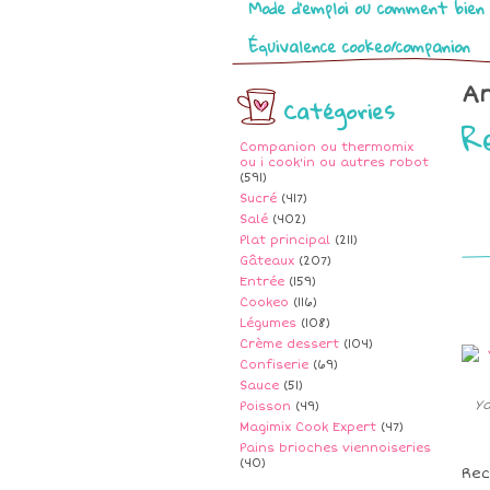
Mode d’emploi ou comment bien 
Équivalence cookeo/companion
Ar
Catégories
R
Companion ou thermomix
ou i cook'in ou autres robot
(591)
Sucré
(417)
Salé
(402)
Plat principal
(211)
Gâteaux
(207)
Entrée
(159)
Cookeo
(116)
Légumes
(108)
Crème dessert
(104)
Confiserie
(69)
Sauce
(51)
Ya
Poisson
(49)
Magimix Cook Expert
(47)
Pains brioches viennoiseries
(40)
Rec