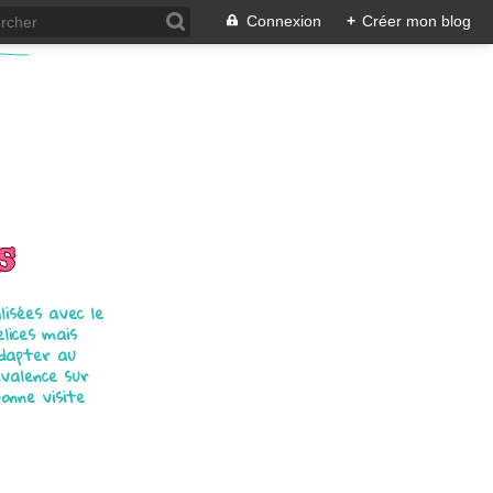
Connexion
+
Créer mon blog
s
isées avec le
élices mais
adapter au
ivalence sur
bonne visite