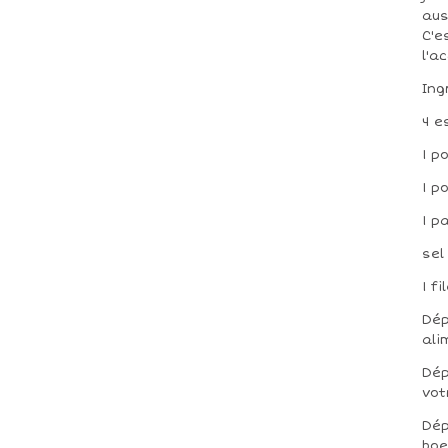
aus
C'e
l'a
Ing
4 e
1 p
1 p
1 p
sel
1 fi
Dép
ali
Dép
vot
Dép
boe