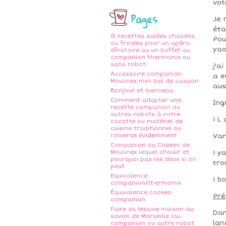
vot
Pages
Je 
éta
15 recettes salées chaudes
Pou
ou froides pour un apéro
yao
dînatoire ou un buffet au
companion thermomix ou
sans robot
j'a
Accessoire companion
a e
Moulinex mini bol de cuisson
aus
Bonjour et bienvenu
Comment adapter une
Ing
recette companion ou
autres robots à votre
1 L
cocotte ou matériel de
cuisine traditionnel ou
l'inverse évidemment
Van
Companion ou Cookeo de
Moulinex lequel choisir et
1 y
pourquoi pas les deux si on
tro
peut
Equivalence
1 b
companion/thermomix
Équivalence cookeo
Pré
companion
Faire sa lessive maison au
Dan
savon de Marseille (au
lan
companion ou autre robot