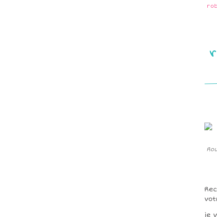
ro
r
Rou
Rec
vot
je 