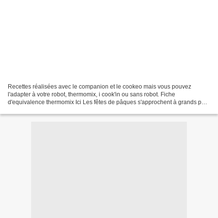
Recettes réalisées avec le companion et le cookeo mais vous pouvez
l'adapter à votre robot, thermomix, i cook'in ou sans robot. Fiche
d'equivalence thermomix Ici Les fêtes de pâques s'approchent à grands pas
et si vous manquez d'idées je vous propose...