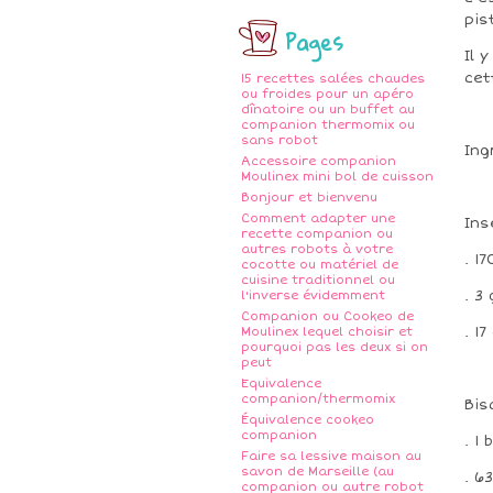
pis
Pages
Il 
cet
15 recettes salées chaudes
ou froides pour un apéro
dînatoire ou un buffet au
companion thermomix ou
sans robot
Ing
Accessoire companion
Moulinex mini bol de cuisson
Bonjour et bienvenu
Comment adapter une
Ins
recette companion ou
autres robots à votre
. 1
cocotte ou matériel de
cuisine traditionnel ou
. 3
l'inverse évidemment
Companion ou Cookeo de
. 1
Moulinex lequel choisir et
pourquoi pas les deux si on
peut
Equivalence
companion/thermomix
Bis
Équivalence cookeo
companion
. 1
Faire sa lessive maison au
savon de Marseille (au
. 6
companion ou autre robot