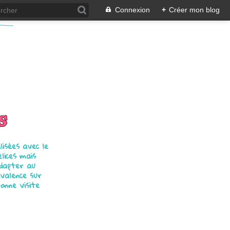
Connexion
+
Créer mon blog
s
isées avec le
élices mais
adapter au
ivalence sur
bonne visite