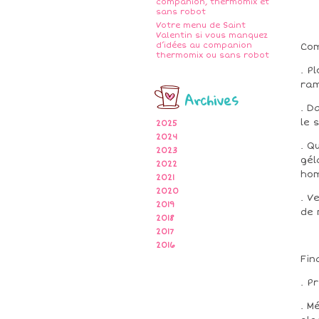
companion, thermomix et
sans robot
Votre menu de Saint
Valentin si vous manquez
d’idées au companion
Com
thermomix ou sans robot
. P
ram
Archives
. D
le 
2025
2024
. Q
2023
gél
2022
ho
2021
2020
. V
2019
de 
2018
2017
2016
Fin
. P
. M