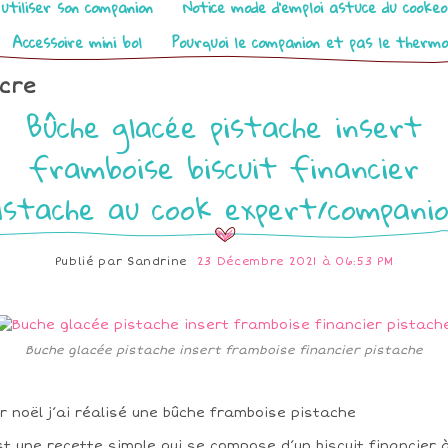
utiliser son companion
Notice mode d’emploi astuce du cooke
Accessoire mini bol
Pourquoi le companion et pas le therm
cre
Bûche glacée pistache insert
framboise biscuit financier
istache au cook expert/compani
Publié par
Sandrine
23 Décembre 2021 à 06:53 PM
Buche glacée pistache insert framboise financier pistache
r noël j’ai réalisé une bûche framboise pistache
st une recette simple qui se compose d’un biscuit financier à