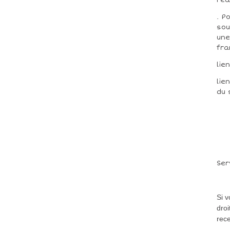
. P
sou
une
fra
lie
lie
du 
Ser
Si 
droi
rece