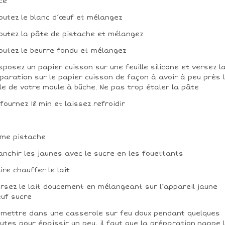
ce
joutez le blanc d’œuf et mélangez
joutez la pâte de pistache et mélangez
joutez le beurre fondu et mélangez
isposez un papier cuisson sur une feuille silicone et versez l
paration sur le papier cuisson de façon à avoir à peu près 
lle de votre moule à bûche. Ne pas trop étaler la pâte
nfournez 18 min et laissez refroidir
me pistache
lanchir les jaunes avec le sucre en les fouettants
aire chauffer le lait
ersez le lait doucement en mélangeant sur l’appareil jaune
uf sucre
emettre dans une casserole sur feu doux pendant quelques
utes pour épaissir un peu, il faut que la préparation nappe 