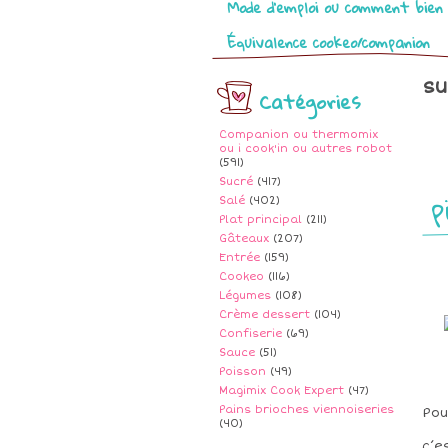
Mode d’emploi ou comment bien 
Équivalence cookeo/companion
su
Catégories
Companion ou thermomix
ou i cook'in ou autres robot
(591)
Sucré
(417)
p
Salé
(402)
Plat principal
(211)
Gâteaux
(207)
Entrée
(159)
Cookeo
(116)
Légumes
(108)
Crème dessert
(104)
Confiserie
(69)
Sauce
(51)
Poisson
(49)
Magimix Cook Expert
(47)
Pains brioches viennoiseries
Pou
(40)
c’e