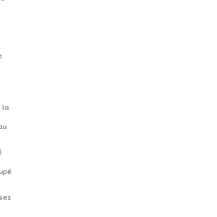
e
 la
au
é
oupé
sez