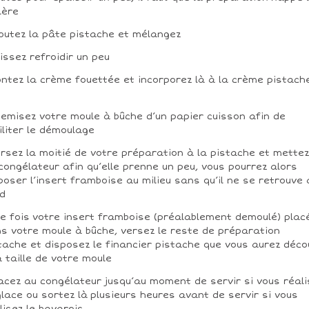
llère
joutez la pâte pistache et mélangez
aissez refroidir un peu
ontez la crème fouettée et incorporez là à la crème pistach
hemisez votre moule à bûche d’un papier cuisson afin de
iliter le démoulage
ersez la moitié de votre préparation à la pistache et mettez
congélateur afin qu’elle prenne un peu, vous pourrez alors
poser l’insert framboise au milieu sans qu’il ne se retrouve 
d
ne fois votre insert framboise (préalablement demoulé) plac
s votre moule à bûche, versez le reste de préparation
tache et disposez le financier pistache que vous aurez déc
a taille de votre moule
lacez au congélateur jusqu’au moment de servir si vous réali
glace ou sortez là plusieurs heures avant de servir si vous
lisez le bavarois