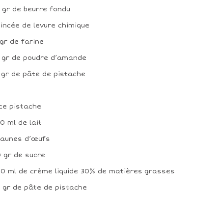
3 gr de beurre fondu
 pincée de levure chimique
8 gr de farine
8 gr de poudre d’amande
0 gr de pâte de pistache
ce pistache
50 ml de lait
 jaunes d’œufs
0 gr de sucre
00 ml de crème liquide 30% de matières grasses
0 gr de pâte de pistache