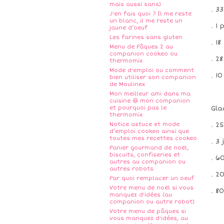
mais aussi sans)
. 3
J'en fais quoi ? Il me reste
un blanc, il me reste un
. 1
jaune d’oeuf
Les farines sans gluten
. 1
Menu de Pâques 2 au
companion cookeo ou
. 2
thermomix
Mode d'emploi ou comment
. 1
bien utiliser son companion
de Moulinex
Mon meilleur ami dans ma
cuisine 😆 mon companion
et pourquoi pas le
Gla
thermomix
Notice astuce et mode
. 2
d’emploi cookeo ainsi que
toutes mes recettes cookeo
. 3
Panier gourmand de noël,
biscuits, confiseries et
. 6
autres au companion ou
autres robots
. 2
Par quoi remplacer un oeuf
Votre menu de noël si vous
. 8
manquez d'idées (au
companion ou autre robot)
Votre menu de pâques si
vous manquez d'idées, au