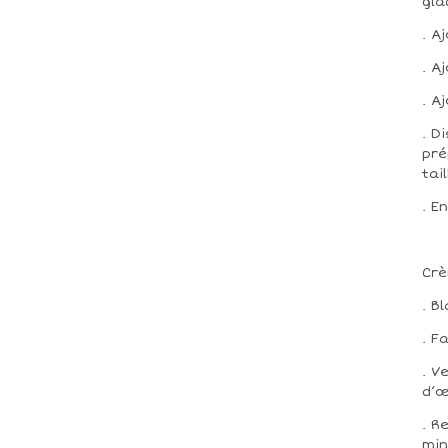
gla
. A
. A
. A
. D
pré
tai
. E
Crè
. B
. F
. V
d’œ
. R
min