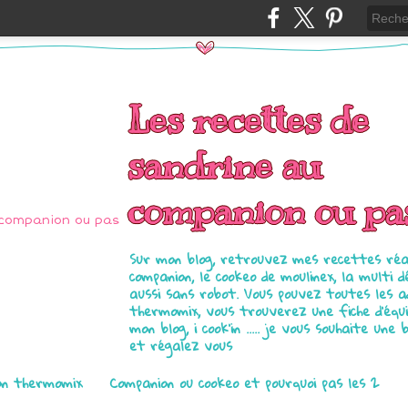
Les recettes de
sandrine au
companion ou pa
Sur mon blog, retrouvez mes recettes réal
companion, le cookeo de moulinex, la multi d
aussi sans robot. Vous pouvez toutes les 
thermomix, vous trouverez une fiche d'équ
mon blog, i cook'in ..... je vous souhaite une 
et régalez vous
on thermomix
Companion ou cookeo et pourquoi pas les 2