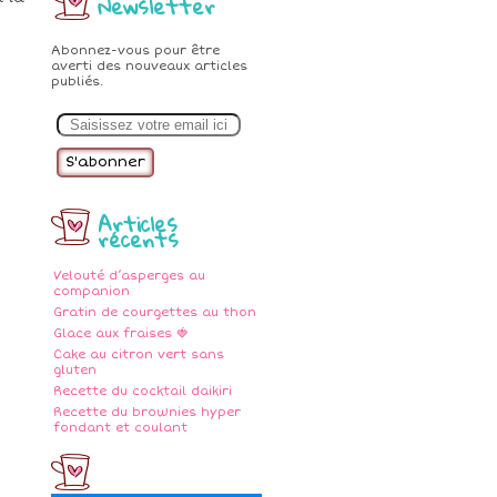
Newsletter
Abonnez-vous pour être
averti des nouveaux articles
publiés.
E
m
a
i
l
Articles
récents
Velouté d’asperges au
companion
Gratin de courgettes au thon
Glace aux fraises 🍓
Cake au citron vert sans
gluten
Recette du cocktail daikiri
Recette du brownies hyper
fondant et coulant