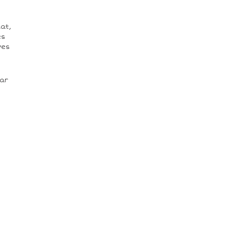
at,
es
ves
par