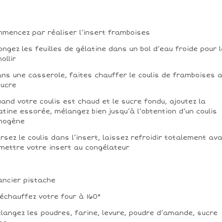
mencez par réaliser l’insert framboises
longez les feuilles de gélatine dans un bol d’eau froide pour 
ollir
ans une casserole, faites chauffer le coulis de framboises 
sucre
uand votre coulis est chaud et le sucre fondu, ajoutez la
atine essorée, mélangez bien jusqu’à l’obtention d’un coulis
mogène
ersez le coulis dans l’insert, laissez refroidir totalement av
mettre votre insert au congélateur
ancier pistache
réchauffez votre four à 160°
élangez les poudres, farine, levure, poudre d’amande, sucre