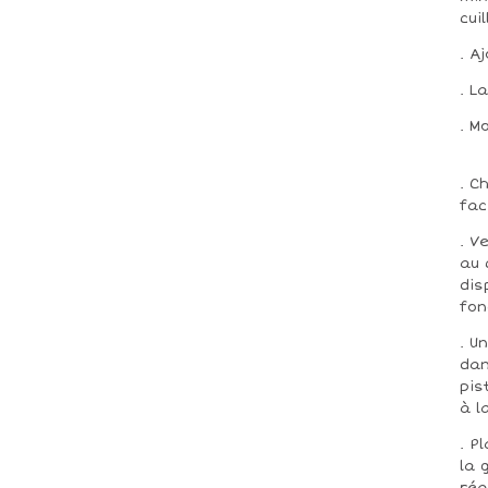
cui
. A
. L
. M
. C
fac
. V
au 
dis
fon
. U
dan
pis
à l
. P
la 
réa