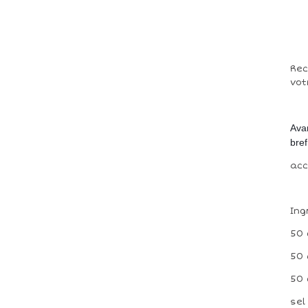
Rec
vot
Avan
bref
acc
Ing
50 
50 
50 
sel