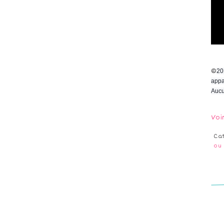
©
20
appa
Aucu
Voi
Ca
ou