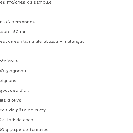
es fraîches ou semoule
r 4/6 personnes
sson : 50 mn
essoires : lame ultrablade + mélangeur
rédients :
00 g agneau
 oignons
 gousses d’ail
uile d’olive
 cas de pâte de curry
5 cl lait de coco
00 g pulpe de tomates