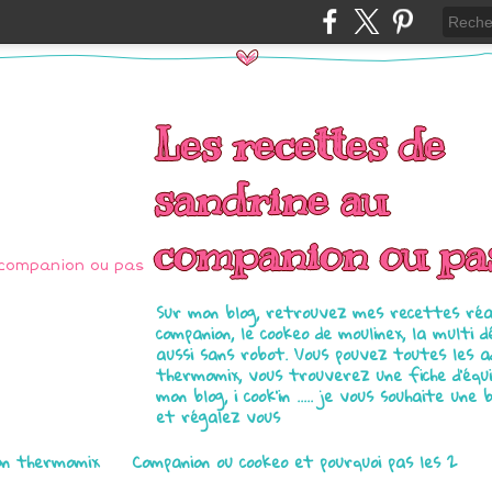
Les recettes de
sandrine au
companion ou pa
Sur mon blog, retrouvez mes recettes réal
companion, le cookeo de moulinex, la multi d
aussi sans robot. Vous pouvez toutes les 
thermomix, vous trouverez une fiche d'équ
mon blog, i cook'in ..... je vous souhaite une 
et régalez vous
on thermomix
Companion ou cookeo et pourquoi pas les 2