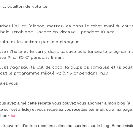
5 cl bouillon de volaille
uchez l’ail et l’oignon, mettez-les dans le robot muni du cou
hoir ultrablade. Hachez en vitesse 11 pendant 10 sec
placez le couteau par le mélangeur.
utez l’huile et le curry dans la cuve puis lancez le programm
oté P1 à 130 C° pendant 5 min.
utez l’agneau, le lait de coco, la pulpe de tomates et le bouil
cez le programme mijoté P2 à 95 C° pendant 1h30
alez vous
vous avez aimé cette recette vous pouvez vous abonner à mon blog (à
te sur cet article) et vous recevrez vos recettes par mail, ou à ma page
ebook
Ici
 trouverez d'autres recettes salées ou sucrées sur le blog. Bonne visi