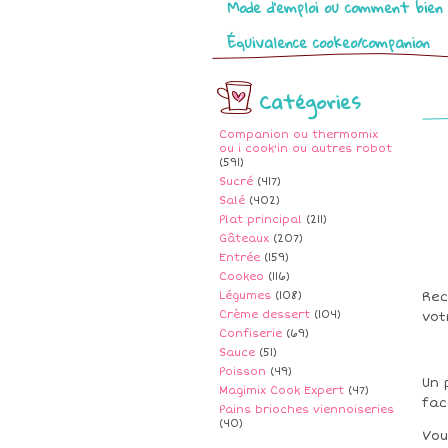
Mode d’emploi ou comment bien 
Équivalence cookeo/companion
Catégories
Companion ou thermomix
ou i cook'in ou autres robot
(591)
Sucré
(417)
Salé
(402)
Plat principal
(211)
Gâteaux
(207)
Entrée
(159)
Cookeo
(116)
Légumes
(108)
Rec
Crème dessert
(104)
vot
Confiserie
(69)
Sauce
(51)
Poisson
(49)
Un 
Magimix Cook Expert
(47)
fac
Pains brioches viennoiseries
(40)
Vou