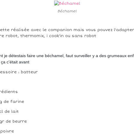
Béchamel
ette réalisée avec le companion mais vous pouvez l'adapte
re robot, thermomix, i cook'in ou sans robot
t je détestais faire une béchamel, faut surveiller y a des grumeaux enf
 ça c'était avant
essoire : batteur
rédients
g de farine
cl de lait
gr de beurre
 poivre