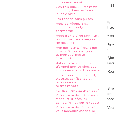
mais aussi sans)
- 2
J'en fais quoi ? Il me reste
un blanc, il me reste un
jaune d’oeuf
Les farines sans gluten
Epl
Menu de Pâques 2 au
hac
companion cookeo ou
thermomix
Rem
Mode d'emploi ou comment
bien utiliser son companion
de Moulinex
Ajo
Mon meilleur ami dans ma
mij
cuisine 😆 mon companion
et pourquoi pas le
Ajo
thermomix
Lan
Notice astuce et mode
d’emploi cookeo ainsi que
toutes mes recettes cookeo
Rég
Panier gourmand de noël,
biscuits, confiseries et
autres au companion ou
autres robots
Si 
Par quoi remplacer un oeuf
droi
Votre menu de noël si vous
fac
manquez d'idées (au
companion ou autre robot)
Vous
Votre menu de pâques si
vous manquez d'idées, au