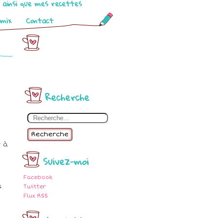
o ainsi que mes recettes
omix
Contact
Recherche
Recherche
r à
Suivez-moi
Facebook
s
Twitter
Flux RSS