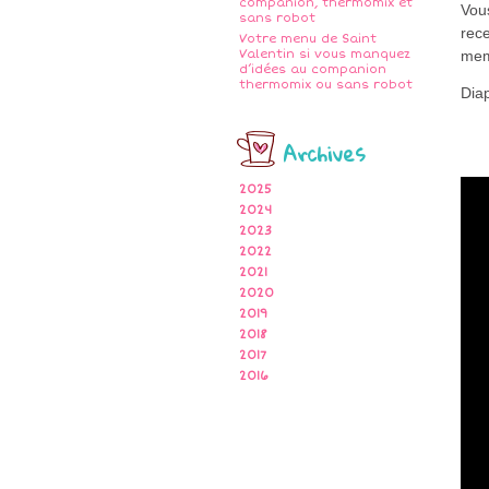
companion, thermomix et
Vou
sans robot
rece
Votre menu de Saint
Valentin si vous manquez
me
d’idées au companion
thermomix ou sans robot
Dia
Archives
2025
2024
2023
2022
2021
2020
2019
2018
2017
2016