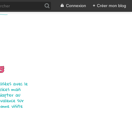
Connexion
+
Créer mon blog
s
isées avec le
élices mais
adapter au
ivalence sur
bonne visite