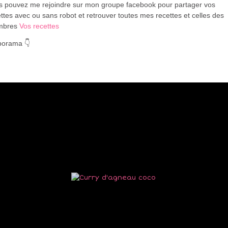
s pouvez me rejoindre sur mon groupe facebook pour partager vos
ttes avec ou sans robot et retrouver toutes mes recettes et celles des
mbres
Vos recettes
porama 👇