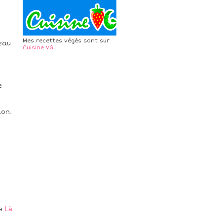
Mes recettes végés sont sur
teau
Cuisine VG
e
lon.
te
Là