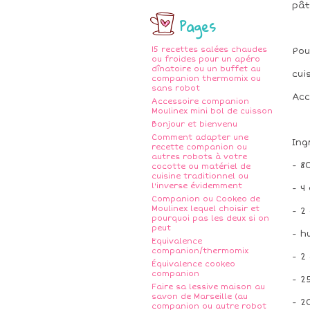
pât
Pages
15 recettes salées chaudes
Pou
ou froides pour un apéro
dînatoire ou un buffet au
cui
companion thermomix ou
sans robot
Acc
Accessoire companion
Moulinex mini bol de cuisson
Bonjour et bienvenu
Comment adapter une
Ing
recette companion ou
autres robots à votre
- 8
cocotte ou matériel de
cuisine traditionnel ou
l'inverse évidemment
- 4
Companion ou Cookeo de
Moulinex lequel choisir et
- 2
pourquoi pas les deux si on
peut
- h
Equivalence
companion/thermomix
- 2
Équivalence cookeo
companion
- 2
Faire sa lessive maison au
savon de Marseille (au
- 2
companion ou autre robot