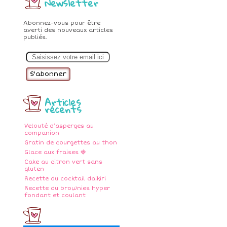
Newsletter
Abonnez-vous pour être
averti des nouveaux articles
publiés.
E
m
a
i
l
Articles
récents
Velouté d’asperges au
companion
Gratin de courgettes au thon
Glace aux fraises 🍓
Cake au citron vert sans
gluten
Recette du cocktail daikiri
Recette du brownies hyper
fondant et coulant