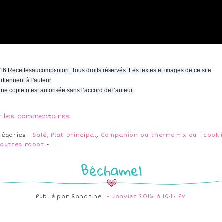
16 Recettesaucompanion. Tous droits réservés. Les textes et images de ce site
rtiennent à l'auteur.
ne copie n’est autorisée sans l’accord de l’auteur.
r les commentaires
tégories :
Salé
,
Plat principal
,
Companion ou thermomix ou i cook'
 autres robot
-
…
Béchamel
Publié par
Sandrine
4 Janvier 2016 à 10:17 PM