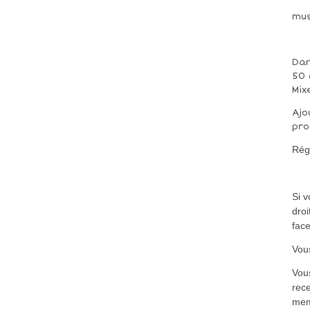
mu
Dan
50 
Mix
Ajo
pro
Rég
Si 
droi
fac
Vous
Vou
rece
me