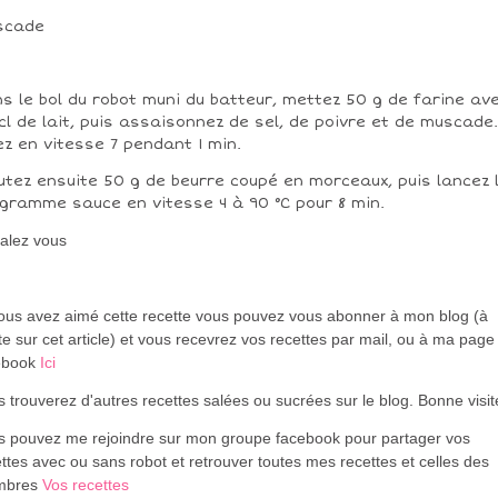
scade
s le bol du robot muni du batteur, mettez 50 g de farine av
cl de lait, puis assaisonnez de sel, de poivre et de muscade.
ez en vitesse 7 pendant 1 min.
utez ensuite 50 g de beurre coupé en morceaux, puis lancez 
gramme sauce en vitesse 4 à 90 °C pour 8 min.
alez vous
vous avez aimé cette recette vous pouvez vous abonner à mon blog (à
te sur cet article) et vous recevrez vos recettes par mail, ou à ma page
ebook
Ici
 trouverez d'autres recettes salées ou sucrées sur le blog. Bonne visi
s pouvez me rejoindre sur mon groupe facebook pour partager vos
ttes avec ou sans robot et retrouver toutes mes recettes et celles des
mbres
Vos recettes