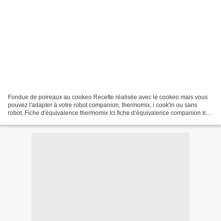
Fondue de poireaux au cookeo Recette réalisée avec le cookeo mais vous
pouvez l'adapter à votre robot companion, thermomix, i cook'in ou sans
robot. Fiche d'équivalence thermomix Ici fiche d’équivalence companion Ici
J’adore la fondue de poireau et j’ai...