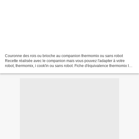
Couronne des rois ou brioche au companion thermomix ou sans robot
Recette réalisée avec le companion mais vous pouvez l'adapter à votre
robot, thermomix, i cook'in ou sans robot. Fiche d'équivalence thermomix Ici
fiche d’équivalence companion, thermomix,...