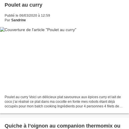
Poulet au curry
Publié le 06/03/2020 à 12:59
Par
Sandrine
Poulet au curry Voici un délicieux plat savoureux aux épices curry et lait de
coco j’ai réalisé ce plat dans ma cocotte en fonte mes robots étant déjà
occupés pour mon batch cooking Ingrédients pour 4 personnes 4 filets de
poulet 2 oignons huile d’olive...
Quiche à l’oignon au companion thermomix ou