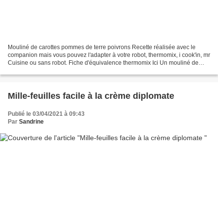
Mouliné de carottes pommes de terre poivrons Recette réalisée avec le
companion mais vous pouvez l'adapter à votre robot, thermomix, i cook'in, mr
Cuisine ou sans robot. Fiche d'équivalence thermomix Ici Un mouliné de
légumes rapide et délicieux, voici...
Mille-feuilles facile à la crème diplomate
Publié le 03/04/2021 à 09:43
Par
Sandrine