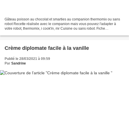
Gâteau poisson au chocolat et smarties au companion thermomix ou sans
robot Recette réalisée avec le companion mais vous pouvez l'adapter à
votre robot, thermomix, i cook'in, mr Cuisine ou sans robot. Fiche
d'équivalence thermomix Ici Si vous n’avez...
Crème diplomate facile à la vanille
Publié le 28/03/2021 à 09:59
Par
Sandrine