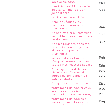
vani
mais aussi sans)
J'en fais quoi ? Il me reste
un blanc, il me reste un
500
jaune d’oeuf
Les farines sans gluten
Menu de Pâques 2 au
companion cookeo ou
gla
thermomix
Mode d'emploi ou comment
150
bien utiliser son companion
de Moulinex
35 
Mon meilleur ami dans ma
cuisine 😆 mon companion
et pourquoi pas le
thermomix
Préc
Notice astuce et mode
d’emploi cookeo ainsi que
toutes mes recettes cookeo
Déc
Panier gourmand de noël,
cerc
biscuits, confiseries et
cer
autres au companion ou
autres robots
Disp
Par quoi remplacer un oeuf
Votre menu de noël si vous
proc
manquez d'idées (au
pou
companion ou autre robot)
Votre menu de pâques si
Pré
vous manquez d'idées, au