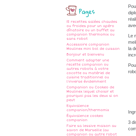
Pour
Pages
dipl
réal
15 recettes salées chaudes
ave
ou froides pour un apéro
dînatoire ou un buffet au
companion thermomix ou
Le m
sans robot
meil
Accessoire companion
la d
Moulinex mini bol de cuisson
inc
Bonjour et bienvenu
Comment adapter une
recette companion ou
Pou
autres robots à votre
robo
cocotte ou matériel de
cuisine traditionnel ou
l'inverse évidemment
Companion ou Cookeo de
Moulinex lequel choisir et
pourquoi pas les deux si on
peut
Equivalence
companion/thermomix
Ing
Équivalence cookeo
companion
3 di
Faire sa lessive maison au
com
savon de Marseille (au
companion ou autre robot