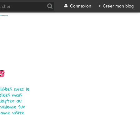
Connexion
+
Créer mon blog
s
isées avec le
élices mais
adapter au
ivalence sur
bonne visite