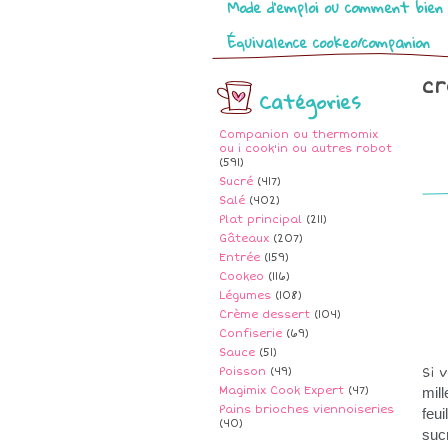
Mode d’emploi ou comment bien 
Équivalence cookeo/companion
cr
Catégories
Companion ou thermomix
ou i cook'in ou autres robot
(591)
Sucré
(417)
Salé
(402)
Plat principal
(211)
Gâteaux
(207)
Entrée
(159)
Cookeo
(116)
Légumes
(108)
Crème dessert
(104)
Confiserie
(69)
Sauce
(51)
Poisson
(49)
Si 
Magimix Cook Expert
(47)
mill
Pains brioches viennoiseries
feu
(40)
sucr