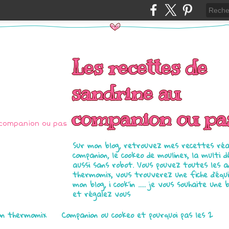
Les recettes de
sandrine au
companion ou pa
Sur mon blog, retrouvez mes recettes réal
companion, le cookeo de moulinex, la multi d
aussi sans robot. Vous pouvez toutes les 
thermomix, vous trouverez une fiche d'équ
mon blog, i cook'in ..... je vous souhaite une 
et régalez vous
on thermomix
Companion ou cookeo et pourquoi pas les 2