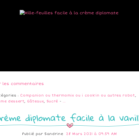
r les commentaires
tégories :
Companion ou thermomix ou i cook'in ou autres robot
,
ème dessert
,
Gâteaux
,
Sucré
-
…
rème diplomate facile à la vanil
Publié par
Sandrine
28 Mars 2021 à 09:59 AM