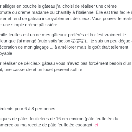
 alléger en bouche le gâteau j’ai choisi de réaliser une crème
omate ou crème madame ou chantilly à l’italienne. Elle est très facile 
iser et rend ce gâteau incroyablement délicieux. Vous pouvez le réali
c une simple crème pâtissière
ille-feuilles est un de mes gâteaux préférés et là c’est vraiment le
leur que j’ai mangé (auto satisfaction 🤣🤣🤣)... je suis un peu déçue
écoration de mon glaçage ... à améliorer mais le goût était tellement
royable
r réaliser ce délicieux gâteau vous n’avez pas forcément besoin d’un
t, une casserole et un fouet peuvent suffire
rédients pour 6 à 8 personnes
sques de pâtes feuilletées de 16 cm environ (pâte feuilletée du
merce ou ma recette de pâte feuilletée escargot
Ici