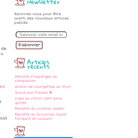
Newsletter
Abonnez-vous pour être
averti des nouveaux articles
publiés.
E
m
a
i
l
 de
 4
Articles
récents
Velouté d’asperges au
companion
res
Gratin de courgettes au thon
Glace aux fraises 🍓
Cake au citron vert sans
t
gluten
Recette du cocktail daikiri
.
Recette du brownies hyper
olat
fondant et coulant