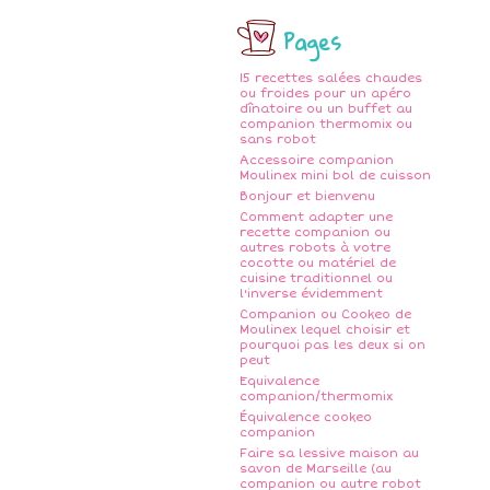
Pages
15 recettes salées chaudes
ou froides pour un apéro
dînatoire ou un buffet au
companion thermomix ou
sans robot
Accessoire companion
Moulinex mini bol de cuisson
Bonjour et bienvenu
Comment adapter une
recette companion ou
autres robots à votre
cocotte ou matériel de
cuisine traditionnel ou
l'inverse évidemment
Companion ou Cookeo de
Moulinex lequel choisir et
pourquoi pas les deux si on
peut
Equivalence
companion/thermomix
Équivalence cookeo
companion
Faire sa lessive maison au
savon de Marseille (au
companion ou autre robot