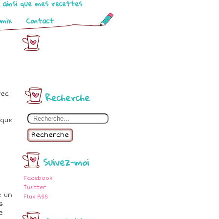
o ainsi que mes recettes
omix
Contact
Recherche
vec
 que
Recherche
Suivez-moi
Facebook
Twitter
t un
Flux RSS
s
e