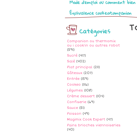
Mode d’emploi ou comment bien 
Équivalence cookeo/companion
T
Catégories
Companion ou thermomix
ou i cook'in ou autres robot
(591)
Sucré
(417)
Salé
(402)
Plat principal
(211)
Gâteaux
(207)
Entrée
(159)
Cookeo
(116)
Légumes
(108)
Crème dessert
(104)
Confiserie
(69)
Sauce
(51)
Poisson
(49)
Magimix Cook Expert
(47)
Pains brioches viennoiseries
(40)