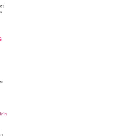
et
ns
s
u
re
e
'in
s
ou