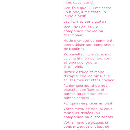
mais aussi sans)
J'en fais quoi ? Il me reste
un blanc, il me reste un
jaune d’oeuf
Les farines sans gluten
Menu de Pâques 2 au
companion cookeo ou
thermomix
Mode d'emploi ou comment
bien utiliser son companion
de Moulinex
Mon meilleur ami dans ma
cuisine 😆 mon companion
et pourquoi pas le
thermomix
Notice astuce et mode
d’emploi cookeo ainsi que
toutes mes recettes cookeo
Panier gourmand de noël,
biscuits, confiseries et
autres au companion ou
autres robots
Par quoi remplacer un oeuf
Votre menu de noël si vous
manquez d'idées (au
companion ou autre robot)
Votre menu de pâques si
vous manquez d'idées, au