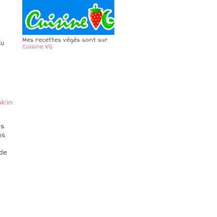
Mes recettes végés sont sur
ou
Cuisine VG
k'in
us
ns
de