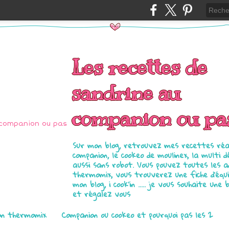
Les recettes de
sandrine au
companion ou pa
Sur mon blog, retrouvez mes recettes réal
companion, le cookeo de moulinex, la multi d
aussi sans robot. Vous pouvez toutes les 
thermomix, vous trouverez une fiche d'équ
mon blog, i cook'in ..... je vous souhaite une 
et régalez vous
on thermomix
Companion ou cookeo et pourquoi pas les 2