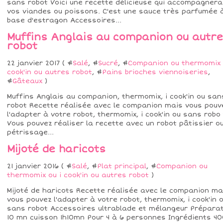
sans robot Voici une recette délicieuse qui accompagnera
vos viandes ou poissons. C'est une sauce très parfumée 
base d'estragon Accessoires...
Muffins Anglais au companion ou autre
robot
22 janvier 2017 ( #
Salé
, #
Sucré
, #
Companion ou thermomix 
cook'in ou autres robot
, #
Pains brioches viennoiseries
,
#
Gâteaux
)
Muffins Anglais au companion, thermomix, i cook'in ou san
robot Recette réalisée avec le companion mais vous pouv
l'adapter à votre robot, thermomix, i cook'in ou sans robo 
Vous pouvez réaliser la recette avec un robot pâtissier o
pétrissage...
Mijoté de haricots
21 janvier 2016 ( #
Salé
, #
Plat principal
, #
Companion ou
thermomix ou i cook'in ou autres robot
)
Mijoté de haricots Recette réalisée avec le companion ma
vous pouvez l'adapter à votre robot, thermomix, i cook'in 
sans robot Accessoires ultrablade et mélangeur Prépara
10 mn cuisson 1h10mn Pour 4 à 6 personnes Ingrédients 4