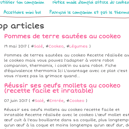
utiliser son companion
Notice mode d’emploi astuce du cooke
Accessoire mini bol
Pourquoi le companion et pas le therm
op articles
Pommes de terre sautées au cookeo
19 mai 2017 ( #
Salé
, #
Cookeo
, #
Légumes
)
Pommes de terres sautées au cookeo Recette réalisée a
le cookeo mais vous pouvez l'adapter à votre robot
companion, thermomix, i cook'in ou sans robot. Fiche
d'équivalence thermomix Ici L'avantage avec ce plat c'est
vous n'avez pas la grimace quand...
Réussir ses oeufs mollets au cookeo
(recette facile et inratable)
07 juin 2017 ( #
Salé
, #
Entrée
, #
Cookeo
)
Réussir ses oeufs mollets au cookeo recette facile et
inratable Recette réalisée avec le cookeo L'œuf mollet es
œuf cuit à l'eau bouillante dans sa coquille, plus longtemp
qu'un œuf à la coque et moins longtemps qu'un œuf dur, d