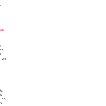
à
ou i
s
ez
t
u en
is
ou
tion
00