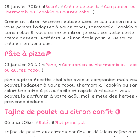
25 janvier 2016 ( #
Sucré
, #
Crème dessert
, #
Companion ou
thermomix ou i cook'in ou autres robot
)
Crème au citron Recette réalisée avec le companion mais
vous pouvez l'adapter à votre robot, thermomix, i cook'in 
sans robot Si vous aimez le citron je vous conseille cette
crème dessert. Préférez le citron frais pour le jus votre
crème n'en sera que...
Pâte à pizza🍕
23 janvier 2016 ( #
Pâte
, #
Companion ou thermomix ou i coo
ou autres robot
)
pâte à pizza Recette réalisée avec le companion mais vo
pouvez l'adapter à votre robot, thermomix, i cook'in ou sa
robot Une pâte à pizza facile et rapide à réaliser. vous
pouvez la parfumer à votre goût, moi je mets des herbes 
provence dedans...
Tajine de poulet au citron confit 🍋
06 mai 2016 ( #
Salé
, #
Plat principal
)
Tajine de poulet aux citrons confits Un délicieux tajine aux