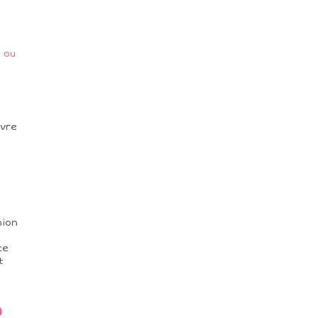
 ou
ivre
nion
ce
t
n