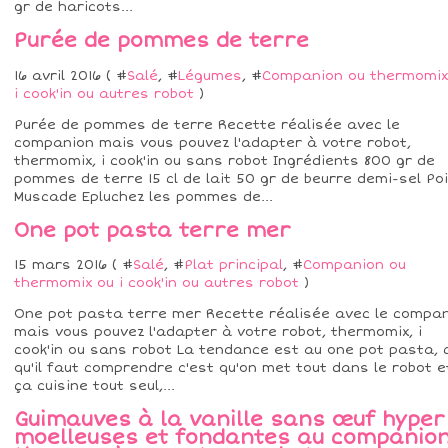
gr de haricots...
Purée de pommes de terre
16 avril 2016 ( #
Salé
, #
Légumes
, #
Companion ou thermomix
i cook'in ou autres robot
)
Purée de pommes de terre Recette réalisée avec le
companion mais vous pouvez l'adapter à votre robot,
thermomix, i cook'in ou sans robot Ingrédients 800 gr de
pommes de terre 15 cl de lait 50 gr de beurre demi-sel Po
Muscade Epluchez les pommes de...
One pot pasta terre mer
15 mars 2016 ( #
Salé
, #
Plat principal
, #
Companion ou
thermomix ou i cook'in ou autres robot
)
One pot pasta terre mer Recette réalisée avec le compa
mais vous pouvez l'adapter à votre robot, thermomix, i
cook'in ou sans robot La tendance est au one pot pasta, 
qu'il faut comprendre c'est qu'on met tout dans le robot e
ça cuisine tout seul,...
Guimauves à la vanille sans œuf hyper
moelleuses et fondantes au companio