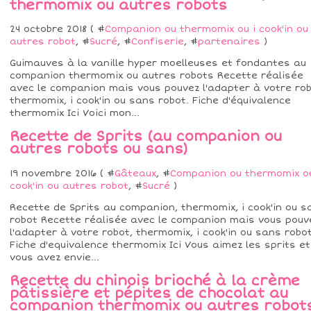
thermomix ou autres robots
24 octobre 2018 ( #
Companion ou thermomix ou i cook'in ou
autres robot
, #
Sucré
, #
Confiserie
, #
partenaires
)
Guimauves à la vanille hyper moelleuses et fondantes au
companion thermomix ou autres robots Recette réalisée
avec le companion mais vous pouvez l'adapter à votre rob
thermomix, i cook'in ou sans robot. Fiche d'équivalence
thermomix Ici Voici mon...
Recette de Sprits (au companion ou
autres robots ou sans)
19 novembre 2016 ( #
Gâteaux
, #
Companion ou thermomix ou
cook'in ou autres robot
, #
Sucré
)
Recette de Sprits au companion, thermomix, i cook'in ou s
robot Recette réalisée avec le companion mais vous pouv
l'adapter à votre robot, thermomix, i cook'in ou sans robot
Fiche d'equivalence thermomix Ici Vous aimez les sprits et
vous avez envie...
Recette du chinois brioché à la crème
pâtissière et pépites de chocolat au
companion thermomix ou autres robot