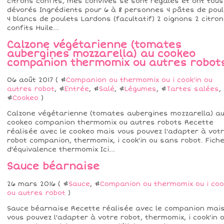
citrons confits, mes convives se sont régalés et ont tous
dévorés Ingrédients pour 6 à 8 personnes 4 pâtes de poul
4 blancs de poulets Lardons (facultatif) 2 oignons 2 citro
confits Huile...
Calzone végétarienne (tomates
aubergines mozzarella) au cookeo
companion thermomix ou autres robot
06 août 2017 ( #
Companion ou thermomix ou i cook'in ou
autres robot
, #
Entrée
, #
Salé
, #
Légumes
, #
Tartes salées
,
#
Cookeo
)
Calzone végétarienne (tomates aubergines mozzarella) a
cookeo companion thermomix ou autres robots Recette
réalisée avec le cookeo mais vous pouvez l'adapter à vot
robot companion, thermomix, i cook'in ou sans robot. Fich
d'équivalence thermomix Ici...
Sauce béarnaise
26 mars 2016 ( #
Sauce
, #
Companion ou thermomix ou i cook
ou autres robot
)
Sauce béarnaise Recette réalisée avec le companion mai
vous pouvez l'adapter à votre robot, thermomix, i cook'in 