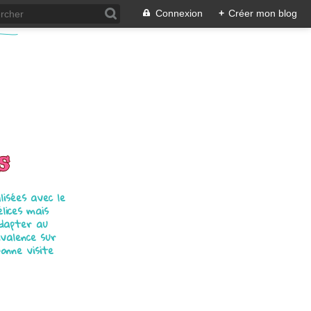
Connexion
+
Créer mon blog
s
isées avec le
élices mais
adapter au
ivalence sur
bonne visite