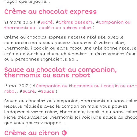
façon que le jaune...
Crème au chocolat express
21 mars 2016 ( #
Sucré
, #
Crème dessert
, #
Companion ou
thermomix ou i cook'in ou autres robot
)
Crème au chocolat express Recette réalisée avec le
companion mais vous pouvez l'adapter à votre robot,
thermomix, i cook'in ou sans robot Une très bonne recette
crème dessert au chocolat à tester impérativement Pour
ou 5 personnes Ingrédients 5o...
Sauce au chocolat au companion,
thermomix ou sans robot
18 mai 2017 ( #
Companion ou thermomix ou i cook'in ou aut
robot
, #
Sucré
, #
Sauce
)
Sauce au chocolat au companion, thermomix ou sans robo
Recette réalisée avec le companion mais vous pouvez
l'adapter à votre robot, thermomix, i cook'in ou sans robot
Fiche d'équivalence thermomix Ici Voici une sauce au choc
que vous pourrez napper...
Crème au citron 🍋