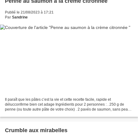
Penne au saumon à la crème citronnée
Publié le 21/08/2023 à 17:21
Par
Sandrine
Il paraît que les pâtes c’est la vie et cette recette facile, rapide et
délucconfirme bien cet adage Ingrédients pour 2 personnes : . 250 g de
penne (ou toute autre pâte de votre choix) . 2 pavés de saumon, sans peau .
1 citron (zeste et jus) . 200 ml...
Crumble aux mirabelles