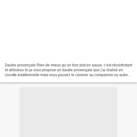
Daube provençale Rien de mieux qu’un bon plat en sauce, c’est réconfortant
et délicieux Ici je vous propose un daube provençale que j’ai réalisé en
cocotte traditionnelle mais vous pouvez le cuisiner au companion ou autre
robot ou même au cookeo en réduisant...