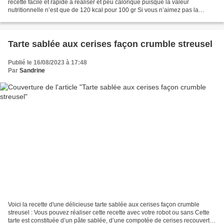
recette facile et rapide à réaliser et peu calorique puisque la valeur
nutritionnelle n’est que de 120 kcal pour 100 gr Si vous n’aimez pas la
coriandre, remplacez par du persil Ingrédients...
Tarte sablée aux cerises façon crumble streusel
Publié le 16/08/2023 à 17:48
Par
Sandrine
Voici la recette d'une délicieuse tarte sablée aux cerises façon crumble
streusel : Vous pouvez réaliser cette recette avec votre robot ou sans Cette
tarte est constituée d’un pâte sablée, d’une compotée de cerises recouverte