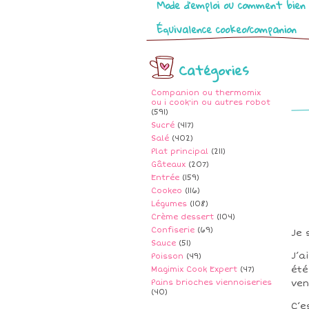
Mode d’emploi ou comment bien 
Équivalence cookeo/companion
Catégories
Companion ou thermomix
ou i cook'in ou autres robot
(591)
Sucré
(417)
Salé
(402)
Plat principal
(211)
Gâteaux
(207)
Entrée
(159)
Cookeo
(116)
Légumes
(108)
Crème dessert
(104)
Confiserie
(69)
Je 
Sauce
(51)
J’a
Poisson
(49)
été
Magimix Cook Expert
(47)
Pains brioches viennoiseries
ven
(40)
C’e