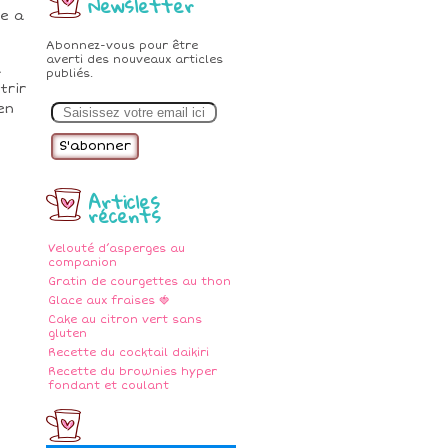
Newsletter
le a
Abonnez-vous pour être
averti des nouveaux articles
a
publiés.
trir
E
en
m
a
i
l
Articles
récents
Velouté d’asperges au
companion
Gratin de courgettes au thon
Glace aux fraises 🍓
Cake au citron vert sans
gluten
Recette du cocktail daikiri
Recette du brownies hyper
fondant et coulant