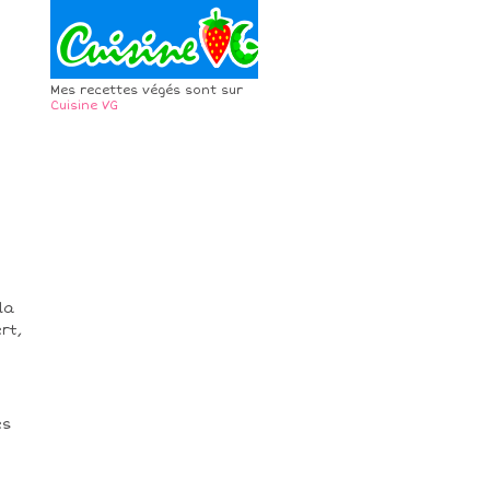
Mes recettes végés sont sur
Cuisine VG
la
rt,
es