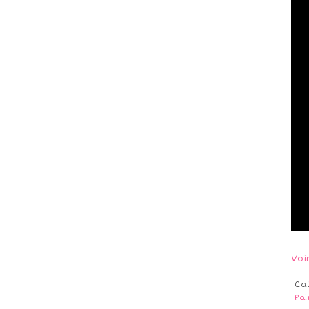
Voi
Ca
Pai