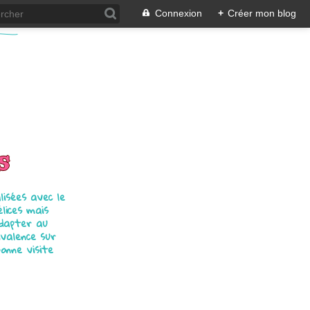
Connexion
+
Créer mon blog
s
isées avec le
élices mais
adapter au
ivalence sur
bonne visite