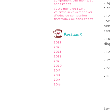
companion, thermomix et
- A
sans robot
bie
Votre menu de Saint
Valentin si vous manquez
d’idées au companion
- L
thermomix ou sans robot
une
pen
co
Archives
- D
2025
dis
2024
- L
2023
2022
- P
2021
2020
- B
2019
2018
- E
2017
2016
Ser