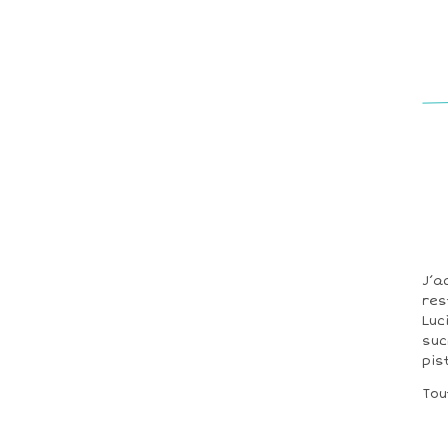
J’a
res
Luc
suc
pis
Tou