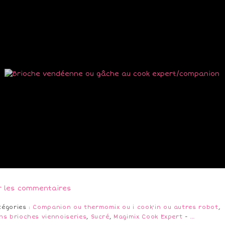
r les commentaires
tégories :
Companion ou thermomix ou i cook'in ou autres robot
,
ns brioches viennoiseries
,
Sucré
,
Magimix Cook Expert
-
…