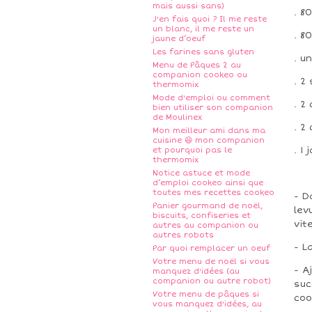
mais aussi sans)
. 8
J'en fais quoi ? Il me reste
un blanc, il me reste un
. 8
jaune d’oeuf
Les farines sans gluten
. u
Menu de Pâques 2 au
companion cookeo ou
. 2
thermomix
Mode d'emploi ou comment
. 2
bien utiliser son companion
de Moulinex
. 2
Mon meilleur ami dans ma
cuisine 😆 mon companion
. 1
et pourquoi pas le
thermomix
Notice astuce et mode
d’emploi cookeo ainsi que
toutes mes recettes cookeo
- D
Panier gourmand de noël,
lev
biscuits, confiseries et
vit
autres au companion ou
autres robots
- L
Par quoi remplacer un oeuf
Votre menu de noël si vous
- A
manquez d'idées (au
companion ou autre robot)
suc
Votre menu de pâques si
coo
vous manquez d'idées, au