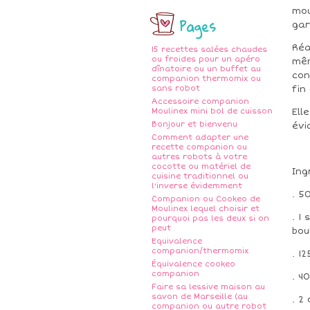
mou
Pages
gar
Réa
15 recettes salées chaudes
ou froides pour un apéro
mêm
dînatoire ou un buffet au
con
companion thermomix ou
sans robot
fin
Accessoire companion
Moulinex mini bol de cuisson
Ell
Bonjour et bienvenu
évi
Comment adapter une
recette companion ou
autres robots à votre
cocotte ou matériel de
Ing
cuisine traditionnel ou
l'inverse évidemment
. 5
Companion ou Cookeo de
Moulinex lequel choisir et
. 1
pourquoi pas les deux si on
peut
bou
Equivalence
companion/thermomix
. 1
Équivalence cookeo
companion
. 4
Faire sa lessive maison au
savon de Marseille (au
. 2
companion ou autre robot