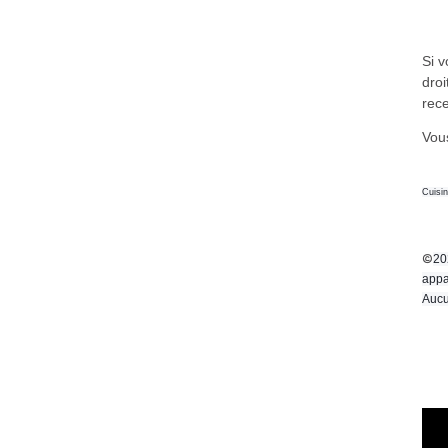
Si 
droi
rece
Vous
Cuisi
©
20
appa
Aucu