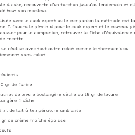
le à cake, recouverte d’un torchon jusqu’au lendemain et el
dé tout son moelleux
lisée avec le cook expert ou le companion la méthode est l
e. Il faudra le pétrin xl pour le cook expert et le couteau pé
casser pour le companion, retrouvez la fiche d’équivalence 
 de recette
e se réalise avec tout autre robot comme le thermomix ou
demment sans robot
rédients
00 gr de farine
 sachet de levure boulangère sèche ou 25 gr de levure
langère fraîche
25 ml de lait à température ambiante
0 gr de crème fraîche épaisse
 oeufs