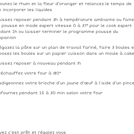
joutez le rhum et la fleur d’oranger et relancez le temps de
n incorporer les liquides
aissez reposer pendant 3h à température ambiante ou fait
 pousse en mode expert vitesse 0 à 37° pour le cook expert
dant 2h ou laisser terminer le programme pousse du
mpanion
égazez la pâte sur un plan de travail fariné, faire 3 boules e
posez les boules sur un papier cuisson dans un moule à cak
aissez reposer à nouveau pendant 1h
réchauffez votre four à 180°
adigeonnez votre brioche d’un jaune d’œuf à l’aide d’un pinc
nfournez pendant 25 à 30 min selon votre four
vez c’est prêt et régalez vous