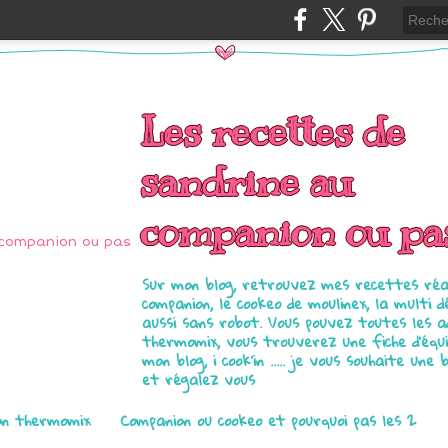
Les recettes de
sandrine au
companion ou pa
Sur mon blog, retrouvez mes recettes réal
companion, le cookeo de moulinex, la multi d
aussi sans robot. Vous pouvez toutes les 
thermomix, vous trouverez une fiche d'équ
mon blog, i cook'in ..... je vous souhaite une 
et régalez vous
on thermomix
Companion ou cookeo et pourquoi pas les 2