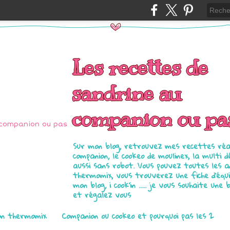
Les recettes de
sandrine au
companion ou pa
Sur mon blog, retrouvez mes recettes réal
companion, le cookeo de moulinex, la multi d
aussi sans robot. Vous pouvez toutes les 
thermomix, vous trouverez une fiche d'équ
mon blog, i cook'in ..... je vous souhaite une 
et régalez vous
on thermomix
Companion ou cookeo et pourquoi pas les 2