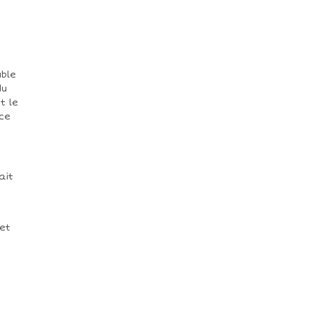
uble
du
t le
ce
ait
uet