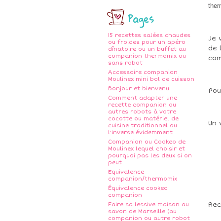
the
Pages
15 recettes salées chaudes
Je 
ou froides pour un apéro
de 
dînatoire ou un buffet au
companion thermomix ou
co
sans robot
Accessoire companion
Moulinex mini bol de cuisson
Bonjour et bienvenu
Pou
Comment adapter une
recette companion ou
autres robots à votre
cocotte ou matériel de
Un 
cuisine traditionnel ou
l'inverse évidemment
Companion ou Cookeo de
Moulinex lequel choisir et
pourquoi pas les deux si on
peut
Equivalence
companion/thermomix
Équivalence cookeo
companion
Re
Faire sa lessive maison au
savon de Marseille (au
companion ou autre robot