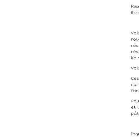
Rece
ther
Voi
rot
rés
rés
kit
Voi
Ces
car
fon
Pou
et 
pât
Ing