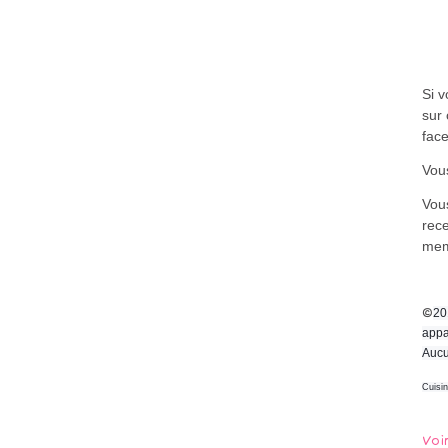
Si 
sur 
fac
Vous
Vou
rece
me
©
20
appa
Aucu
Cuisi
Voi