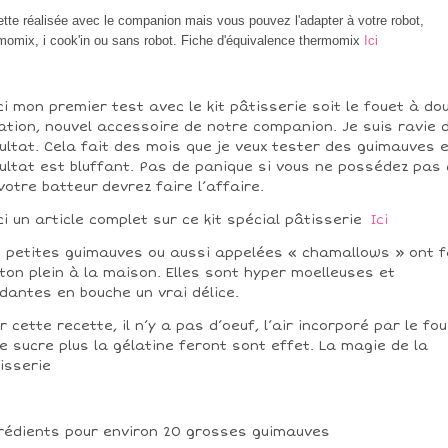
tte réalisée avec le companion mais vous pouvez l'adapter à votre robot,
momix, i cook'in ou sans robot. Fiche d'équivalence thermomix
Ici
ci mon premier test avec le kit pâtisserie soit le fouet à do
ation, nouvel accessoire de notre companion. Je suis ravie 
ultat. Cela fait des mois que je veux tester des guimauves e
ultat est bluffant. Pas de panique si vous ne possédez pas 
 votre batteur devrez faire l’affaire.
ci un article complet sur ce kit spécial pâtisserie
Ici
 petites guimauves ou aussi appelées « chamallows » ont f
ton plein à la maison. Elles sont hyper moelleuses et
dantes en bouche un vrai délice.
r cette recette, il n’y a pas d’oeuf, l’air incorporé par le fo
le sucre plus la gélatine feront sont effet. La magie de la
isserie
rédients pour environ 20 grosses guimauves