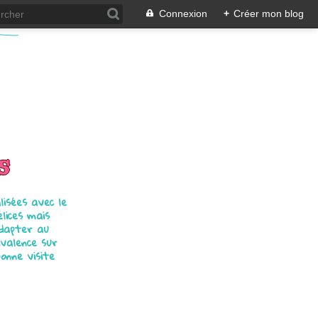
Connexion
+
Créer mon blog
s
isées avec le
élices mais
adapter au
ivalence sur
bonne visite