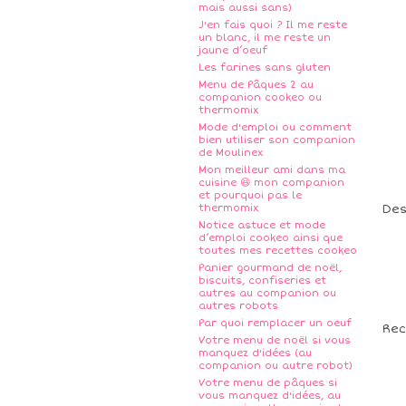
mais aussi sans)
J'en fais quoi ? Il me reste
un blanc, il me reste un
jaune d’oeuf
Les farines sans gluten
Menu de Pâques 2 au
companion cookeo ou
thermomix
Mode d'emploi ou comment
bien utiliser son companion
de Moulinex
Mon meilleur ami dans ma
cuisine 😆 mon companion
et pourquoi pas le
thermomix
Des
Notice astuce et mode
d’emploi cookeo ainsi que
toutes mes recettes cookeo
Panier gourmand de noël,
biscuits, confiseries et
autres au companion ou
autres robots
Par quoi remplacer un oeuf
Rec
Votre menu de noël si vous
manquez d'idées (au
companion ou autre robot)
Votre menu de pâques si
vous manquez d'idées, au