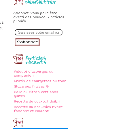
Newsletter
Abonnez-vous pour être
averti des nouveaux articles
publiés.
us
et
E
m
a
i
l
Articles
récents
Velouté d’asperges au
companion
Gratin de courgettes au thon
Glace aux fraises 🍓
Cake au citron vert sans
gluten
Recette du cocktail daikiri
Recette du brownies hyper
fondant et coulant