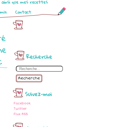
o ainsi que mes recettes
omix
Contact
té
me
Recherche
c
Recherche
Suivez-moi
Facebook
Twitter
Flux RSS