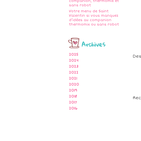
companion, thermomix et
sans robot
Votre menu de Saint
Valentin si vous manquez
d’idées au companion
thermomix ou sans robot
Archives
2025
Des
2024
2023
2022
2021
2020
2019
2018
Re
2017
2016