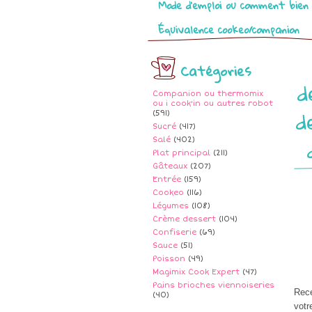
Mode d’emploi ou comment bien 
Équivalence cookeo/companion
Catégories
d
Companion ou thermomix
ou i cook'in ou autres robot
d
(591)
Sucré
(417)
Salé
(402)
Plat principal
(211)
Gâteaux
(207)
Entrée
(159)
Cookeo
(116)
Légumes
(108)
Crème dessert
(104)
Confiserie
(69)
Sauce
(51)
Poisson
(49)
Magimix Cook Expert
(47)
Pains brioches viennoiseries
Rece
(40)
votr