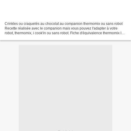
Crinkles ou craquelés au chocolat au companion thermomix ou sans robot
Recette réalisée avec le companion mais vous pouvez l'adapter à votre
robot, thermomix, i cook'in ou sans robot. Fiche d'équivalence thermomix Ici
réalisable facilement avec le cookexpert...