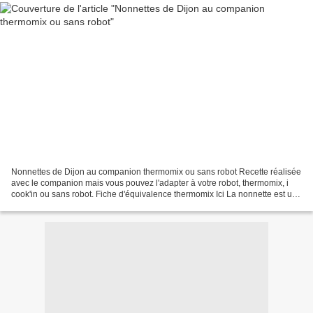
Nonnettes de Dijon au companion thermomix ou sans robot Recette réalisée
avec le companion mais vous pouvez l'adapter à votre robot, thermomix, i
cook'in ou sans robot. Fiche d'équivalence thermomix Ici La nonnette est un
petit gâteau à base de pain d’épices,...